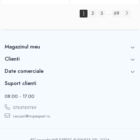
1
2
3
69
...
Magazinul meu
Clienti
Date comerciale
Suport clienti
08:00 - 17.00
0785789789
vanzari@impexpert.ro
©Copyright IMP EXPERT BUSINESS SRL 2026