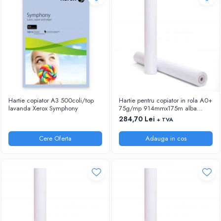
RIGLE
COMUNICARE & PREZENTARE
FLIPCHART
SISTEME DE AFISARE SI DE
PREZENTARE
TABLE MOBILE
TABLE DE CONFERINTA
VIDEOPROIECTOARE
Hartie copiator A3 500coli/top
Hartie pentru copiator in rola A0+
ECRANE DE PROTECTIE SI ACCESORII
lavanda Xerox Symphony
75g/mp 914mmx175m alba
Xerox
284,70 Lei
+ TVA
ACCESORII PENTRU TABLE SI
ECUSOANE
Cere Oferta
Adauga in cos
SISTEME INTERACTIVE
TEHNICA DE BIROU