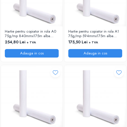
Hartie pentru copiator in rola A0
Hartie pentru copiator in rola A1
75g/mp 840mmx175m alba
75g/mp 594mmx175m alba
Xerox
Xerox
254,80 Lei
175,50 Lei
+ TVA
+ TVA
Adauga in cos
Adauga in cos