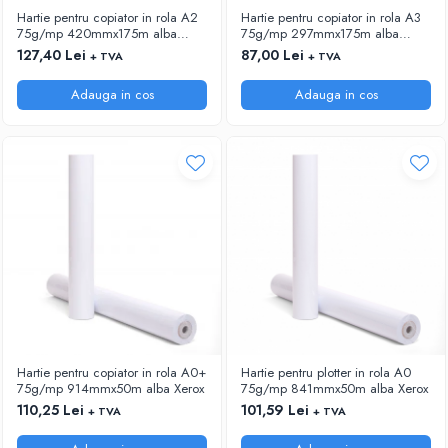
Hartie pentru copiator in rola A2
Hartie pentru copiator in rola A3
75g/mp 420mmx175m alba
75g/mp 297mmx175m alba
Xerox
Xerox
127,40 Lei
87,00 Lei
+ TVA
+ TVA
Adauga in cos
Adauga in cos
Hartie pentru copiator in rola A0+
Hartie pentru plotter in rola A0
75g/mp 914mmx50m alba Xerox
75g/mp 841mmx50m alba Xerox
110,25 Lei
101,59 Lei
+ TVA
+ TVA