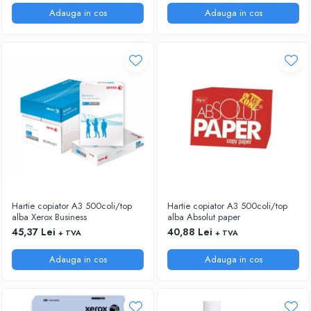
ACCESORII PRINDERE
Adauga in cos
Adauga in cos
TUS/TUSIRE & STAMPILE
INSTRUMENTE DE SCRIS &
CORECTURA
INSTRUMENTE DE SCRIS DE CALITATE
SUPERIOARA
STILOURI - ROLLERE - PIXURI CU GEL &
SET-URI
PIXURI CU MECANISM
PIXURI FARA MECANISM
MARKERE WHITEBOARD
MARKERE CU VOPSEA
Hartie copiator A3 500coli/top
Hartie copiator A3 500coli/top
MARKERE PERMANENTE
alba Xerox Business
alba Absolut paper
MARKERE SPECIALE
45,37 Lei
40,88 Lei
+ TVA
+ TVA
TEXTMARKERE
Adauga in cos
Adauga in cos
CREIOANE MECANICE & REZERVE
CREIOANE CLASICE & ASCUTITORI
INSTRUMENTE PENTRU CORECTURA