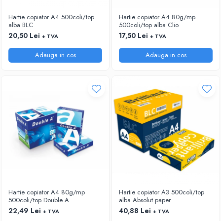
ARTICOLE DIN HARTIE
TIPIZATE & HARTII OPERATIONALE
MANUSI NITRIL NEPUDRATE
Hartie copiator A4 500coli/top
Hartie copiator A4 80g/mp
PLICURI PENTRU CORESPONDENTA,
alba BLC
500coli/top alba Clio
DOCUMENTE & SPECIALE
20,50 Lei
17,50 Lei
+ TVA
+ TVA
ETICHETE AUTOADEZIVE
Adauga in cos
Adauga in cos
CUBURI DIN HARTIE & CUBURI NOTES
CAIETE & BLOCK NOTES-URI
ACCESORII PENTRU BIROU
PERFORATOARE
CAPSATOARE & DECAPSATOARE
CAPSE & SUPORTURI
TAVITE & SUPORT PENTRU
DOCUMENTE
SUPORT ACCESORII PENTRU SCRIS
BANDA ADEZIVA & DISPENCERE
ADEZIVI
Hartie copiator A4 80g/mp
Hartie copiator A3 500coli/top
FOARFECI
500coli/top Double A
alba Absolut paper
CUTTERE
22,49 Lei
40,88 Lei
+ TVA
+ TVA