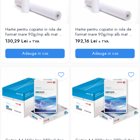
Hartie pentru copiator in rola de
Hartie pentru copiator in rola de
format mare 90g/mp alb mat HP
format mare 90g/mp alb mat HP
Bright White C6035A 24"
Bright White C6036A 36"
130,29 Lei
192,16 Lei
+ TVA
+ TVA
(610mm)x45,7m
(914mm)x45,7m
Adauga in cos
Adauga in cos