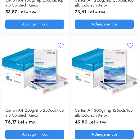
Carton A4 160g/mp 250coli/top
Carton A4 220g/mp 250coli/top
alb Colotech Xerox
alb Colotech Xerox
53,87 Lei
73,61 Lei
+ TVA
+ TVA
Adauga in cos
Adauga in cos
Carton A4 250g/mp 250coli/top
Carton A4 300g/mp 125coli/top
alb Colotech Xerox
alb Colotech Xerox
76,17 Lei
49,80 Lei
+ TVA
+ TVA
Adauga in cos
Adauga in cos