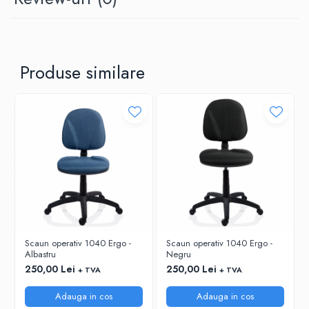
RIGLE
COMUNICARE & PREZENTARE
FLIPCHART
SISTEME DE AFISARE SI DE
Produse similare
PREZENTARE
TABLE MOBILE
TABLE DE CONFERINTA
VIDEOPROIECTOARE
ECRANE DE PROTECTIE SI ACCESORII
ACCESORII PENTRU TABLE SI
ECUSOANE
SISTEME INTERACTIVE
TEHNICA DE BIROU
Scaun operativ 1040 Ergo -
Scaun operativ 1040 Ergo -
Albastru
Negru
250,00 Lei
250,00 Lei
+ TVA
+ TVA
Adauga in cos
Adauga in cos