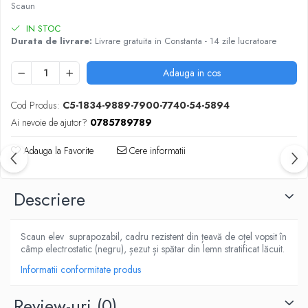
ACCESORII PRINDERE
Scaun
TUS/TUSIRE & STAMPILE
IN STOC
INSTRUMENTE DE SCRIS &
Durata de livrare:
Livrare gratuita in Constanta - 14 zile lucratoare
CORECTURA
Adauga in cos
INSTRUMENTE DE SCRIS DE CALITATE
SUPERIOARA
Cod Produs:
C5-1834-9889-7900-7740-54-5894
STILOURI - ROLLERE - PIXURI CU GEL &
SET-URI
Ai nevoie de ajutor?
0785789789
PIXURI CU MECANISM
Adauga la Favorite
Cere informatii
PIXURI FARA MECANISM
MARKERE WHITEBOARD
MARKERE CU VOPSEA
Descriere
MARKERE PERMANENTE
MARKERE SPECIALE
Scaun elev suprapozabil, cadru rezistent din țeavă de oțel vopsit în
TEXTMARKERE
câmp electrostatic (negru), șezut și spătar din lemn stratificat lăcuit.
CREIOANE MECANICE & REZERVE
Informatii conformitate produs
CREIOANE CLASICE & ASCUTITORI
INSTRUMENTE PENTRU CORECTURA
Review-uri
(0)