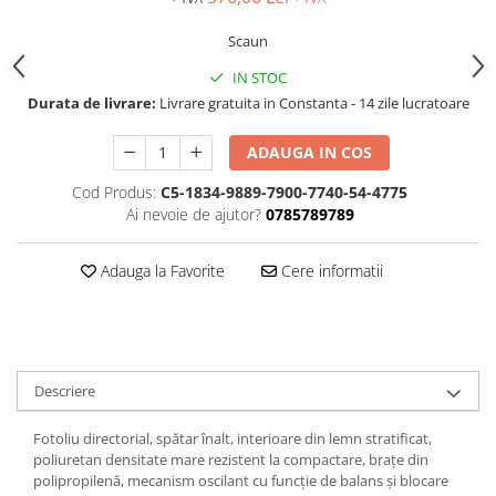
FOARFECI
CUTTERE
Scaun
ACCESORII PRINDERE
IN STOC
TUS/TUSIRE & STAMPILE
Durata de livrare:
Livrare gratuita in Constanta - 14 zile lucratoare
INSTRUMENTE DE SCRIS &
CORECTURA
ADAUGA IN COS
INSTRUMENTE DE SCRIS DE
Cod Produs:
C5-1834-9889-7900-7740-54-4775
CALITATE SUPERIOARA
Ai nevoie de ajutor?
0785789789
STILOURI - ROLLERE - PIXURI CU
GEL & SET-URI
Adauga la Favorite
Cere informatii
PIXURI CU MECANISM
PIXURI FARA MECANISM
MARKERE WHITEBOARD
MARKERE CU VOPSEA
Descriere
MARKERE PERMANENTE
MARKERE SPECIALE
Fotoliu directorial, spătar înalt, interioare din lemn stratificat,
TEXTMARKERE
poliuretan densitate mare rezistent la compactare, brațe din
polipropilenă, mecanism oscilant cu funcție de balans și blocare
CREIOANE MECANICE & REZERVE