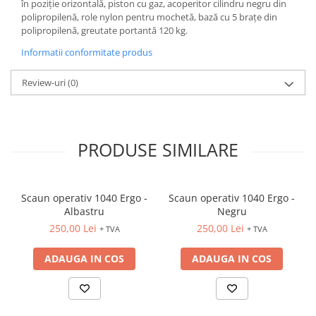
în poziție orizontală, piston cu gaz, acoperitor cilindru negru din
CREIOANE CLASICE & ASCUTITORI
polipropilenă, role nylon pentru mochetă, bază cu 5 brațe din
INSTRUMENTE PENTRU
polipropilenă, greutate portantă 120 kg.
CORECTURA
Informatii conformitate produs
RIGLE
COMUNICARE & PREZENTARE
Review-uri
(0)
FLIPCHART
SISTEME DE AFISARE SI DE
PREZENTARE
PRODUSE SIMILARE
TABLE MOBILE
TABLE DE CONFERINTA
VIDEOPROIECTOARE
Scaun operativ 1040 Ergo -
Scaun operativ 1040 Ergo -
ECRANE DE PROTECTIE SI
Albastru
Negru
ACCESORII
250,00 Lei
250,00 Lei
+ TVA
+ TVA
ACCESORII PENTRU TABLE SI
ECUSOANE
ADAUGA IN COS
ADAUGA IN COS
SISTEME INTERACTIVE
TEHNICA DE BIROU
PRODUCTIE PUBLICITARA/AGENDE