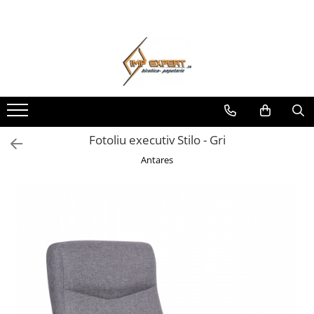
Toate Produsele
BIROTICA & PAPETARIE
ORGANIZARE & ARHIVARE
BIBLIORAFTURI & CAIETE MECANICE
ACCESORII ARHIVARE
Fotoliu executiv Stilo - Gri
SEPARATOARE
Antares
FILE DE PLASTIC
INDEX AUTOADEZIV
CUTII DE ARHIVARE
DOSARE DIN PLASTIC & CARTON
MAPE DE BIROU
CLIPBOARD-URI
ARTICOLE DIN HARTIE
HARTIE PENTRU COPIATOR SI