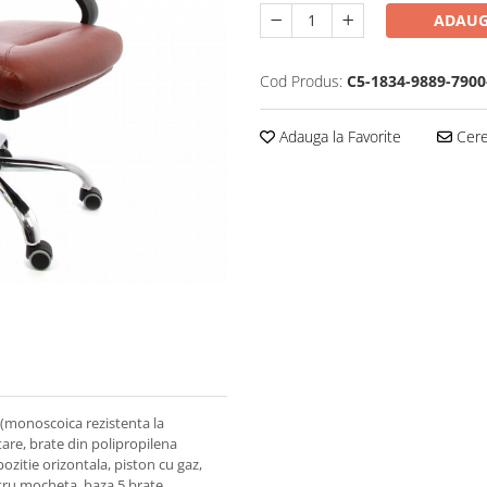
ADAUG
Cod Produs:
C5-1834-9889-7900
Adauga la Favorite
Cere 
at (monoscoica rezistenta la
are, brate din polipropilena
ozitie orizontala, piston cu gaz,
ntru mocheta, baza 5 brate