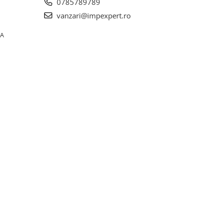
0785789789
vanzari@impexpert.ro
0A