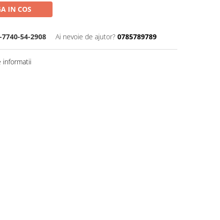
A IN COS
-7740-54-2908
Ai nevoie de ajutor?
0785789789
informatii