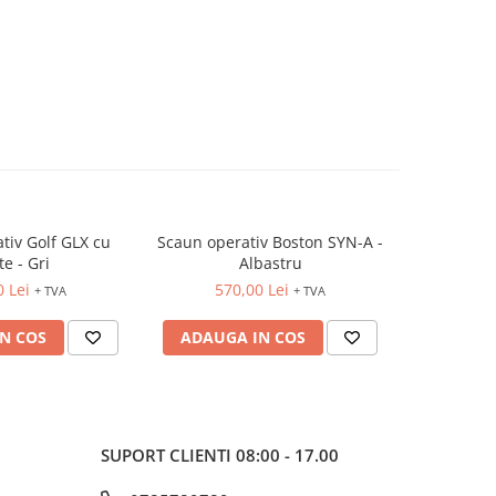
GLX cu
Scaun operativ Boston SYN-A -
Scaun oper
te - Gri
Albastru
A
0 Lei
570,00 Lei
52
+ TVA
+ TVA
N COS
ADAUGA IN COS
ADAUG
SUPORT CLIENTI
08:00 - 17.00