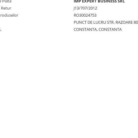
 Plata
IMP EXPERT BUSINESS SRL
e Retur
J13/707/2012
Produselor
RO30024753
PUNCT DE LUCRU STR. RAZOARE 8
L
CONSTANTA, CONSTANTA