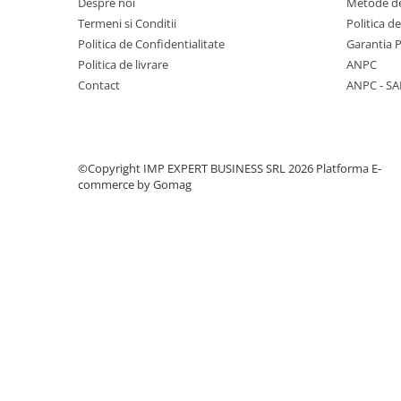
Despre noi
Metode de
CREIOANE CLASICE & ASCUTITORI
Termeni si Conditii
Politica d
INSTRUMENTE PENTRU
Politica de Confidentialitate
Garantia 
CORECTURA
Politica de livrare
ANPC
RIGLE
Contact
ANPC - SA
COMUNICARE & PREZENTARE
FLIPCHART
SISTEME DE AFISARE SI DE
©Copyright IMP EXPERT BUSINESS SRL 2026
Platforma E-
PREZENTARE
commerce by Gomag
TABLE MOBILE
TABLE DE CONFERINTA
VIDEOPROIECTOARE
ECRANE DE PROTECTIE SI
ACCESORII
ACCESORII PENTRU TABLE SI
ECUSOANE
SISTEME INTERACTIVE
TEHNICA DE BIROU
PRODUCTIE PUBLICITARA/AGENDE