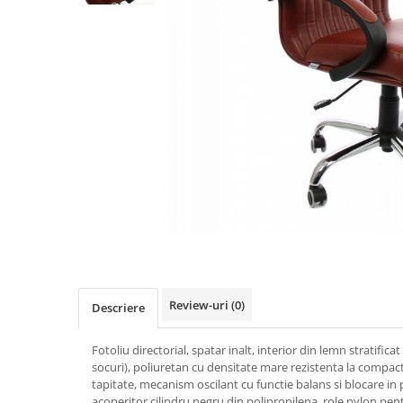
IMPRIMANTA
HARTIE & CARTON COLOR
TIPIZATE & HARTII OPERATIONALE
PLICURI PENTRU CORESPONDENTA,
DOCUMENTE & SPECIALE
ETICHETE AUTOADEZIVE
CUBURI DIN HARTIE & CUBURI
NOTES
CAIETE & BLOCK NOTES-URI
ACCESORII PENTRU BIROU
PERFORATOARE
CAPSATOARE & DECAPSATOARE
CAPSE & SUPORTURI
TAVITE & SUPORT PENTRU
Review-uri
(0)
Descriere
DOCUMENTE
SUPORT ACCESORII PENTRU SCRIS
Fotoliu directorial, spatar inalt, interior din lemn stratific
BANDA ADEZIVA & DISPENCERE
socuri), poliuretan cu densitate mare rezistenta la compact
tapitate, mecanism oscilant cu functie balans si blocare in p
ADEZIVI
acoperitor cilindru negru din polipropilena, role nylon pe