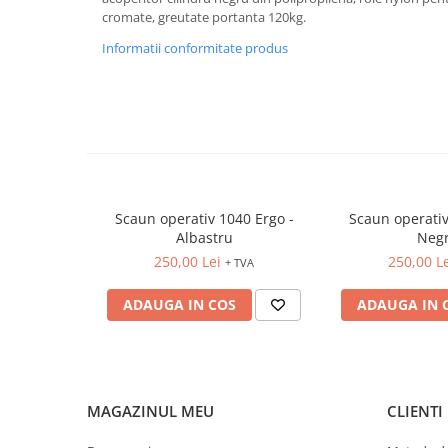
FOARFECI
cromate, greutate portanta 120kg.
CUTTERE
Informatii conformitate produs
ACCESORII PRINDERE
TUS/TUSIRE & STAMPILE
INSTRUMENTE DE SCRIS &
CORECTURA
INSTRUMENTE DE SCRIS DE
CALITATE SUPERIOARA
STILOURI - ROLLERE - PIXURI CU
Scaun operativ 1040 Ergo -
Scaun operativ
GEL & SET-URI
Albastru
Neg
PIXURI CU MECANISM
250,00 Lei
250,00 L
+ TVA
PIXURI FARA MECANISM
ADAUGA IN COS
ADAUGA IN 
MARKERE WHITEBOARD
MARKERE CU VOPSEA
MARKERE PERMANENTE
MARKERE SPECIALE
MAGAZINUL MEU
CLIENTI
TEXTMARKERE
CREIOANE MECANICE & REZERVE