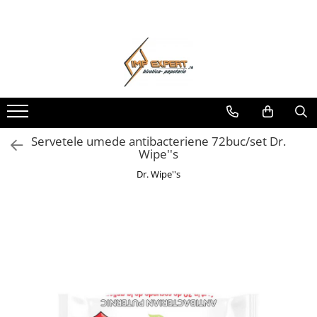
Toate Produsele
BIROTICA & PAPETARIE
ORGANIZARE & ARHIVARE
BIBLIORAFTURI & CAIETE MECANICE
ACCESORII ARHIVARE
Servetele umede antibacteriene 72buc/set Dr.
Wipe''s
SEPARATOARE
FILE DE PLASTIC
Dr. Wipe''s
INDEX AUTOADEZIV
CUTII DE ARHIVARE
DOSARE DIN PLASTIC & CARTON
MAPE DE BIROU
CLIPBOARD-URI
ARTICOLE DIN HARTIE
HARTIE PENTRU COPIATOR SI