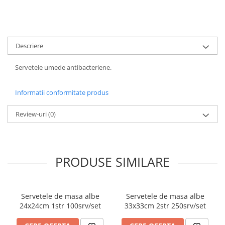
FOARFECI
CUTTERE
ACCESORII PRINDERE
TUS/TUSIRE & STAMPILE
Descriere
INSTRUMENTE DE SCRIS &
CORECTURA
Servetele umede antibacteriene.
INSTRUMENTE DE SCRIS DE
CALITATE SUPERIOARA
Informatii conformitate produs
STILOURI - ROLLERE - PIXURI CU
Review-uri
(0)
GEL & SET-URI
PIXURI CU MECANISM
PIXURI FARA MECANISM
MARKERE WHITEBOARD
PRODUSE SIMILARE
MARKERE CU VOPSEA
MARKERE PERMANENTE
MARKERE SPECIALE
Servetele de masa albe
Servetele de masa albe
24x24cm 1str 100srv/set
33x33cm 2str 250srv/set
TEXTMARKERE
CREIOANE MECANICE & REZERVE