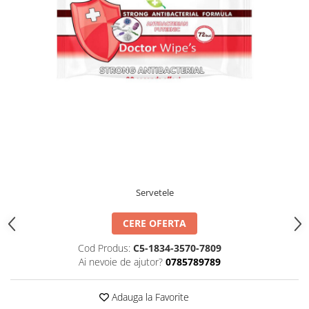
IMPRIMANTA
HARTIE & CARTON COLOR
TIPIZATE & HARTII OPERATIONALE
PLICURI PENTRU CORESPONDENTA,
DOCUMENTE & SPECIALE
ETICHETE AUTOADEZIVE
CUBURI DIN HARTIE & CUBURI
NOTES
CAIETE & BLOCK NOTES-URI
ACCESORII PENTRU BIROU
PERFORATOARE
Servetele
CAPSATOARE & DECAPSATOARE
CAPSE & SUPORTURI
CERE OFERTA
TAVITE & SUPORT PENTRU
DOCUMENTE
Cod Produs:
C5-1834-3570-7809
SUPORT ACCESORII PENTRU SCRIS
Ai nevoie de ajutor?
0785789789
BANDA ADEZIVA & DISPENCERE
ADEZIVI
Adauga la Favorite