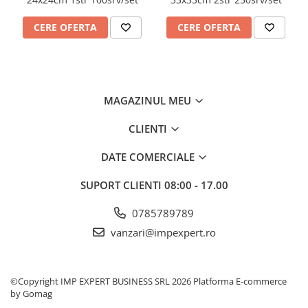
INSTRUMENTE PENTRU
CORECTURA
CERE OFERTA
CERE OFERTA
RIGLE
COMUNICARE & PREZENTARE
FLIPCHART
SISTEME DE AFISARE SI DE
MAGAZINUL MEU
PREZENTARE
TABLE MOBILE
CLIENTI
TABLE DE CONFERINTA
DATE COMERCIALE
VIDEOPROIECTOARE
ECRANE DE PROTECTIE SI
SUPORT CLIENTI
08:00 - 17.00
ACCESORII
ACCESORII PENTRU TABLE SI
0785789789
ECUSOANE
vanzari@impexpert.ro
SISTEME INTERACTIVE
TEHNICA DE BIROU
©Copyright IMP EXPERT BUSINESS SRL 2026
Platforma E-commerce
by Gomag