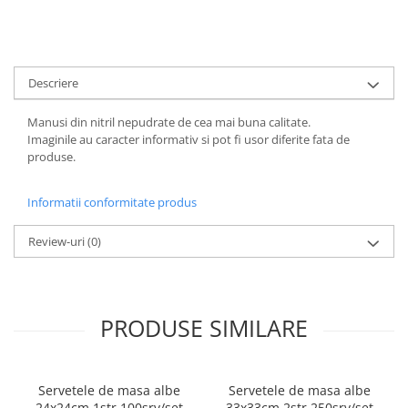
ACCESORII PRINDERE
TUS/TUSIRE & STAMPILE
INSTRUMENTE DE SCRIS &
Descriere
CORECTURA
INSTRUMENTE DE SCRIS DE
Manusi din nitril nepudrate de cea mai buna calitate.
CALITATE SUPERIOARA
Imaginile au caracter informativ si pot fi usor diferite fata de
produse.
STILOURI - ROLLERE - PIXURI CU
GEL & SET-URI
PIXURI CU MECANISM
Informatii conformitate produs
PIXURI FARA MECANISM
Review-uri
(0)
MARKERE WHITEBOARD
MARKERE CU VOPSEA
MARKERE PERMANENTE
MARKERE SPECIALE
PRODUSE SIMILARE
TEXTMARKERE
CREIOANE MECANICE & REZERVE
CREIOANE CLASICE & ASCUTITORI
Servetele de masa albe
Servetele de masa albe
24x24cm 1str 100srv/set
33x33cm 2str 250srv/set