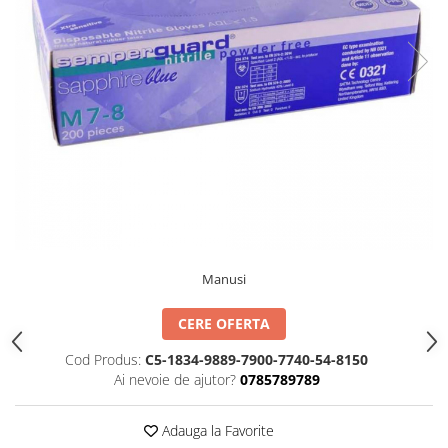
TIPIZATE & HARTII OPERATIONALE
MANUSI NITRIL NEPUDRATE
PLICURI PENTRU CORESPONDENTA,
DOCUMENTE & SPECIALE
ETICHETE AUTOADEZIVE
CUBURI DIN HARTIE & CUBURI
NOTES
CAIETE & BLOCK NOTES-URI
ACCESORII PENTRU BIROU
PERFORATOARE
CAPSATOARE & DECAPSATOARE
CAPSE & SUPORTURI
Manusi
TAVITE & SUPORT PENTRU
DOCUMENTE
CERE OFERTA
SUPORT ACCESORII PENTRU SCRIS
Cod Produs:
C5-1834-9889-7900-7740-54-8150
BANDA ADEZIVA & DISPENCERE
Ai nevoie de ajutor?
0785789789
ADEZIVI
FOARFECI
Adauga la Favorite
CUTTERE