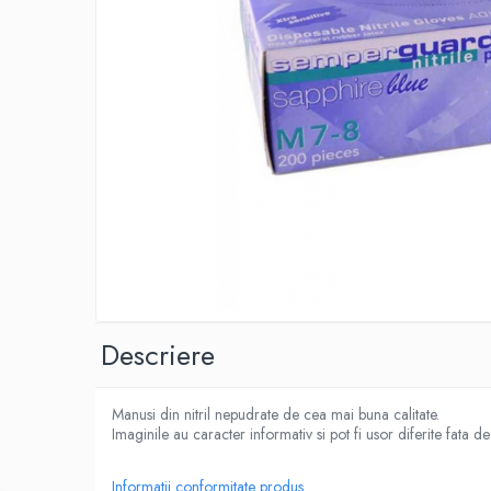
IMPRIMANTA
HARTIE & CARTON COLOR
TIPIZATE & HARTII OPERATIONALE
PLICURI PENTRU CORESPONDENTA,
DOCUMENTE & SPECIALE
ETICHETE AUTOADEZIVE
CUBURI DIN HARTIE & CUBURI NOTES
CAIETE & BLOCK NOTES-URI
ACCESORII PENTRU BIROU
PERFORATOARE
CAPSATOARE & DECAPSATOARE
CAPSE & SUPORTURI
TAVITE & SUPORT PENTRU
Descriere
DOCUMENTE
SUPORT ACCESORII PENTRU SCRIS
Manusi din nitril nepudrate de cea mai buna calitate.
BANDA ADEZIVA & DISPENCERE
Imaginile au caracter informativ si pot fi usor diferite fata d
ADEZIVI
FOARFECI
Informatii conformitate produs