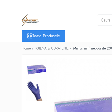
Toate Produsele
BIROTICA & PAPETARIE
ORGANIZARE & ARHIVARE
Toate Produsele
BIBLIORAFTURI & CAIETE MECANICE
ACCESORII ARHIVARE
Home /
IGIENA & CURATENIE /
Manusi nitril nepudrate 2
SEPARATOARE
FILE DE PLASTIC
INDEX AUTOADEZIV
CUTII DE ARHIVARE
DOSARE DIN PLASTIC & CARTON
MAPE DE BIROU
CLIPBOARD-URI
ARTICOLE DIN HARTIE
HARTIE PENTRU COPIATOR SI