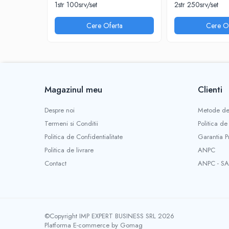
1str 100srv/set
2str 250srv/set
INSTRUMENTE PENTRU CORECTURA
RIGLE
Cere Oferta
Cere Of
COMUNICARE & PREZENTARE
FLIPCHART
SISTEME DE AFISARE SI DE
PREZENTARE
Magazinul meu
Clienti
TABLE MOBILE
TABLE DE CONFERINTA
Despre noi
Metode de
VIDEOPROIECTOARE
Termeni si Conditii
Politica de
ECRANE DE PROTECTIE SI ACCESORII
Politica de Confidentialitate
Garantia P
ACCESORII PENTRU TABLE SI
Politica de livrare
ANPC
ECUSOANE
Contact
ANPC - SA
SISTEME INTERACTIVE
TEHNICA DE BIROU
PRODUCTIE PUBLICITARA/AGENDE &
CALENDARE/PERSONALIZARI
©Copyright IMP EXPERT BUSINESS SRL 2026
AGENDE DATATE & NEDATATE
Platforma E-commerce by Gomag