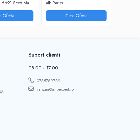
ii 6691 Scott Max
alb Pariss
Kilo
e Oferta
Cere Oferta
Suport clienti
08:00 - 17.00
0785789789
vanzari@impexpert.ro
0A