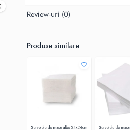
CUTTERE
Review-uri
(0)
ACCESORII PRINDERE
TUS/TUSIRE & STAMPILE
INSTRUMENTE DE SCRIS &
CORECTURA
INSTRUMENTE DE SCRIS DE CALITATE
Produse similare
SUPERIOARA
STILOURI - ROLLERE - PIXURI CU GEL &
SET-URI
PIXURI CU MECANISM
PIXURI FARA MECANISM
MARKERE WHITEBOARD
MARKERE CU VOPSEA
MARKERE PERMANENTE
MARKERE SPECIALE
TEXTMARKERE
CREIOANE MECANICE & REZERVE
Servetele de masa albe 24x24cm
Servetele de mas
CREIOANE CLASICE & ASCUTITORI