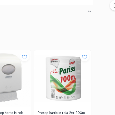
p hartie in rola
Prosop hartie in rola 2str. 100m
Prosop harti