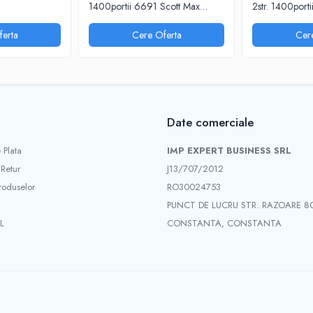
1400portii 6691 Scott Max
2str. 1400port
Kimberly Clark
Kimberly Clark
erta
Cere Oferta
Cer
Date comerciale
 Plata
IMP EXPERT BUSINESS SRL
 Retur
J13/707/2012
roduselor
RO30024753
PUNCT DE LUCRU STR. RAZOARE 8
L
CONSTANTA, CONSTANTA