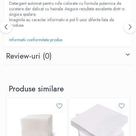
ACCESORII PRINDERE
Detergent automat pentru rufe colorate cu formula puternica de
curatare dar delicat cu hainele. Asigura rezultate excelente dintr-o
TUS/TUSIRE & STAMPILE
singura spalare.
INSTRUMENTE DE SCRIS &
Imaginile au caracter informativ si pot fi usor diferite fata de
CORECTURA
produse.
INSTRUMENTE DE SCRIS DE CALITATE
SUPERIOARA
Informatii conformitate produs
STILOURI - ROLLERE - PIXURI CU GEL &
SET-URI
Review-uri
(0)
PIXURI CU MECANISM
PIXURI FARA MECANISM
MARKERE WHITEBOARD
MARKERE CU VOPSEA
Produse similare
MARKERE PERMANENTE
MARKERE SPECIALE
TEXTMARKERE
CREIOANE MECANICE & REZERVE
CREIOANE CLASICE & ASCUTITORI
INSTRUMENTE PENTRU CORECTURA