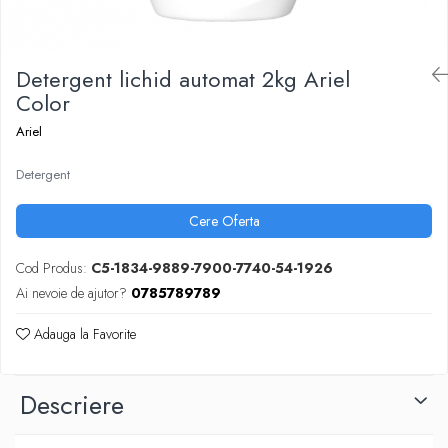
ARTICOLE DIN HARTIE
TIPIZATE & HARTII OPERATIONALE
MANUSI NITRIL NEPUDRATE
PLICURI PENTRU CORESPONDENTA,
DOCUMENTE & SPECIALE
Detergent lichid automat 2kg Ariel
ETICHETE AUTOADEZIVE
Color
CUBURI DIN HARTIE & CUBURI NOTES
Ariel
CAIETE & BLOCK NOTES-URI
ACCESORII PENTRU BIROU
Detergent
PERFORATOARE
Cere Oferta
CAPSATOARE & DECAPSATOARE
CAPSE & SUPORTURI
Cod Produs:
C5-1834-9889-7900-7740-54-1926
TAVITE & SUPORT PENTRU
Ai nevoie de ajutor?
0785789789
DOCUMENTE
SUPORT ACCESORII PENTRU SCRIS
Adauga la Favorite
BANDA ADEZIVA & DISPENCERE
ADEZIVI
Descriere
FOARFECI
CUTTERE