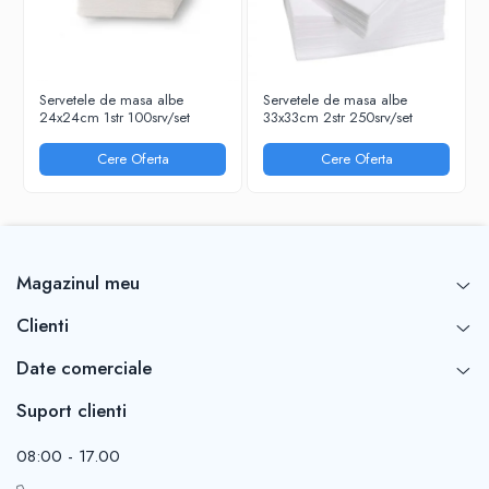
RIGLE
COMUNICARE & PREZENTARE
FLIPCHART
Servetele de masa albe
Servetele de masa albe
SISTEME DE AFISARE SI DE
24x24cm 1str 100srv/set
33x33cm 2str 250srv/set
PREZENTARE
TABLE MOBILE
Cere Oferta
Cere Oferta
TABLE DE CONFERINTA
VIDEOPROIECTOARE
ECRANE DE PROTECTIE SI ACCESORII
ACCESORII PENTRU TABLE SI
Magazinul meu
ECUSOANE
SISTEME INTERACTIVE
Clienti
TEHNICA DE BIROU
Date comerciale
Suport clienti
08:00 - 17.00