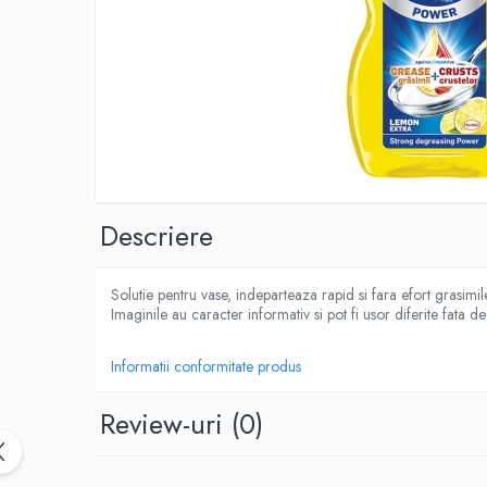
IMPRIMANTA
HARTIE & CARTON COLOR
TIPIZATE & HARTII OPERATIONALE
PLICURI PENTRU CORESPONDENTA,
DOCUMENTE & SPECIALE
ETICHETE AUTOADEZIVE
CUBURI DIN HARTIE & CUBURI NOTES
CAIETE & BLOCK NOTES-URI
ACCESORII PENTRU BIROU
Descriere
PERFORATOARE
CAPSATOARE & DECAPSATOARE
Solutie pentru vase, indeparteaza rapid si fara efort grasimil
CAPSE & SUPORTURI
Imaginile au caracter informativ si pot fi usor diferite fata d
TAVITE & SUPORT PENTRU
DOCUMENTE
Informatii conformitate produs
SUPORT ACCESORII PENTRU SCRIS
Review-uri
(0)
BANDA ADEZIVA & DISPENCERE
ADEZIVI
FOARFECI