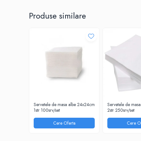
CUTTERE
ACCESORII PRINDERE
Produse similare
TUS/TUSIRE & STAMPILE
INSTRUMENTE DE SCRIS &
CORECTURA
INSTRUMENTE DE SCRIS DE CALITATE
SUPERIOARA
STILOURI - ROLLERE - PIXURI CU GEL &
SET-URI
PIXURI CU MECANISM
PIXURI FARA MECANISM
MARKERE WHITEBOARD
MARKERE CU VOPSEA
Servetele de masa albe 24x24cm
Servetele de mas
MARKERE PERMANENTE
1str 100srv/set
2str 250srv/set
MARKERE SPECIALE
Cere Oferta
Cere Of
TEXTMARKERE
CREIOANE MECANICE & REZERVE
CREIOANE CLASICE & ASCUTITORI