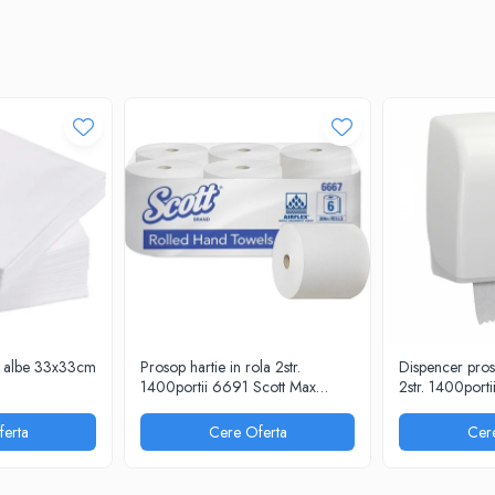
a albe 33x33cm
Prosop hartie in rola 2str.
Dispencer proso
1400portii 6691 Scott Max
2str. 1400port
Kimberly Clark
Kimberly Clark
erta
Cere Oferta
Cer