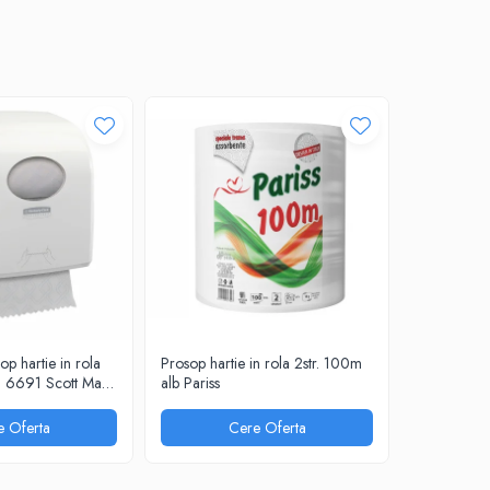
p hartie in rola
Prosop hartie in rola 2str. 100m
Prosop harti
ii 6691 Scott Max
alb Pariss
Kilo
e Oferta
Cere Oferta