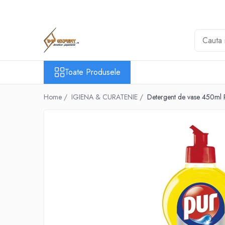
Toate Produsele
BIROTICA & PAPETARIE
ORGANIZARE & ARHIVARE
Toate Produsele
BIBLIORAFTURI & CAIETE MECANICE
ACCESORII ARHIVARE
Home /
IGIENA & CURATENIE /
Detergent de vase 450ml
SEPARATOARE
FILE DE PLASTIC
INDEX AUTOADEZIV
CUTII DE ARHIVARE
DOSARE DIN PLASTIC & CARTON
MAPE DE BIROU
CLIPBOARD-URI
ARTICOLE DIN HARTIE
HARTIE PENTRU COPIATOR SI