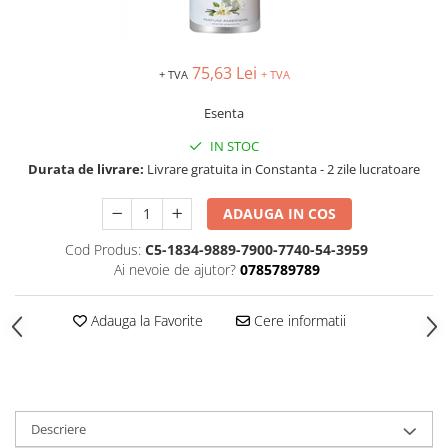
TIPIZATE & HARTII OPERATIONALE
MANUSI NITRIL NEPUDRATE
PLICURI PENTRU CORESPONDENTA,
DOCUMENTE & SPECIALE
75,63 Lei
+ TVA
+ TVA
ETICHETE AUTOADEZIVE
Esenta
CUBURI DIN HARTIE & CUBURI
NOTES
IN STOC
CAIETE & BLOCK NOTES-URI
Durata de livrare:
Livrare gratuita in Constanta - 2 zile lucratoare
ACCESORII PENTRU BIROU
ADAUGA IN COS
PERFORATOARE
CAPSATOARE & DECAPSATOARE
Cod Produs:
C5-1834-9889-7900-7740-54-3959
Ai nevoie de ajutor?
0785789789
CAPSE & SUPORTURI
TAVITE & SUPORT PENTRU
DOCUMENTE
Adauga la Favorite
Cere informatii
SUPORT ACCESORII PENTRU SCRIS
BANDA ADEZIVA & DISPENCERE
ADEZIVI
FOARFECI
Descriere
CUTTERE