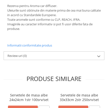
ACCESORII PRINDERE
Rezerva pentru Aroma car diffuser.
Uleiurile sunt obtinute din materie prima de cea mai buna calitate
TUS/TUSIRE & STAMPILE
in acord cu Standardele Europene.
INSTRUMENTE DE SCRIS &
Toate aromele sunt conforme cu CLP, REACH, IFRA.
CORECTURA
Imaginile au caracter informativ si pot fi usor diferite fata de
produse.
INSTRUMENTE DE SCRIS DE
CALITATE SUPERIOARA
STILOURI - ROLLERE - PIXURI CU
Informatii conformitate produs
GEL & SET-URI
PIXURI CU MECANISM
Review-uri
(0)
PIXURI FARA MECANISM
MARKERE WHITEBOARD
MARKERE CU VOPSEA
PRODUSE SIMILARE
MARKERE PERMANENTE
MARKERE SPECIALE
TEXTMARKERE
Servetele de masa albe
Servetele de masa albe
CREIOANE MECANICE & REZERVE
24x24cm 1str 100srv/set
33x33cm 2str 250srv/set
CREIOANE CLASICE & ASCUTITORI