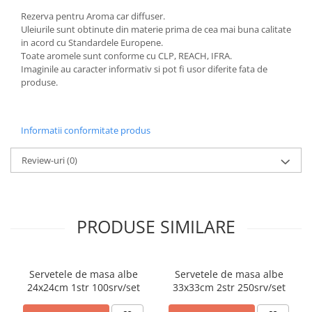
Rezerva pentru Aroma car diffuser.
ACCESORII PRINDERE
Uleiurile sunt obtinute din materie prima de cea mai buna calitate
TUS/TUSIRE & STAMPILE
in acord cu Standardele Europene.
INSTRUMENTE DE SCRIS &
Toate aromele sunt conforme cu CLP, REACH, IFRA.
CORECTURA
Imaginile au caracter informativ si pot fi usor diferite fata de
produse.
INSTRUMENTE DE SCRIS DE
CALITATE SUPERIOARA
STILOURI - ROLLERE - PIXURI CU
Informatii conformitate produs
GEL & SET-URI
PIXURI CU MECANISM
Review-uri
(0)
PIXURI FARA MECANISM
MARKERE WHITEBOARD
MARKERE CU VOPSEA
PRODUSE SIMILARE
MARKERE PERMANENTE
MARKERE SPECIALE
TEXTMARKERE
Servetele de masa albe
Servetele de masa albe
CREIOANE MECANICE & REZERVE
24x24cm 1str 100srv/set
33x33cm 2str 250srv/set
CREIOANE CLASICE & ASCUTITORI