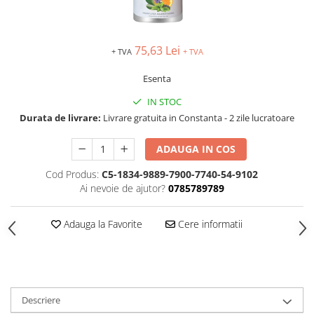
TIPIZATE & HARTII OPERATIONALE
MANUSI NITRIL NEPUDRATE
PLICURI PENTRU CORESPONDENTA,
DOCUMENTE & SPECIALE
75,63 Lei
+ TVA
+ TVA
ETICHETE AUTOADEZIVE
Esenta
CUBURI DIN HARTIE & CUBURI
NOTES
IN STOC
CAIETE & BLOCK NOTES-URI
Durata de livrare:
Livrare gratuita in Constanta - 2 zile lucratoare
ACCESORII PENTRU BIROU
ADAUGA IN COS
PERFORATOARE
CAPSATOARE & DECAPSATOARE
Cod Produs:
C5-1834-9889-7900-7740-54-9102
Ai nevoie de ajutor?
0785789789
CAPSE & SUPORTURI
TAVITE & SUPORT PENTRU
DOCUMENTE
Adauga la Favorite
Cere informatii
SUPORT ACCESORII PENTRU SCRIS
BANDA ADEZIVA & DISPENCERE
ADEZIVI
FOARFECI
Descriere
CUTTERE