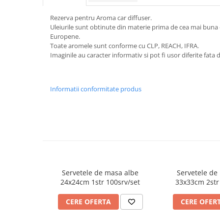
FOARFECI
CUTTERE
Rezerva pentru Aroma car diffuser.
Uleiurile sunt obtinute din materie prima de cea mai buna 
ACCESORII PRINDERE
Europene.
TUS/TUSIRE & STAMPILE
Toate aromele sunt conforme cu CLP, REACH, IFRA.
INSTRUMENTE DE SCRIS &
Imaginile au caracter informativ si pot fi usor diferite fata
CORECTURA
INSTRUMENTE DE SCRIS DE
Informatii conformitate produs
CALITATE SUPERIOARA
STILOURI - ROLLERE - PIXURI CU
GEL & SET-URI
PIXURI CU MECANISM
PIXURI FARA MECANISM
MARKERE WHITEBOARD
MARKERE CU VOPSEA
Servetele de masa albe
Servetele de
MARKERE PERMANENTE
24x24cm 1str 100srv/set
33x33cm 2str
MARKERE SPECIALE
CERE OFERTA
CERE OFER
TEXTMARKERE
CREIOANE MECANICE & REZERVE