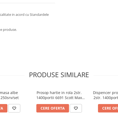
calitate in acord cu Standardele
 de produse.
PRODUSE SIMILARE
 masa albe
Prosop hartie in rola 2str.
Dispencer pros
 250srv/set
1400portii 6691 Scott Max
2str. 1400port
Kimberly Clark
Kimbe
TA
CERE OFERTA
CERE OF