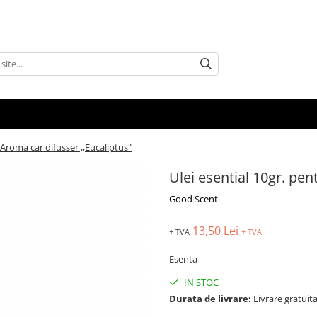
 Aroma car difusser ,,Eucaliptus"
Ulei esential 10gr. pen
Good Scent
13,50 Lei
+ TVA
+ TVA
Esenta
IN STOC
Durata de livrare:
Livrare gratuita