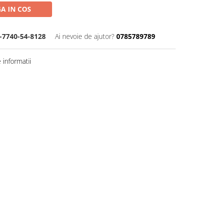
A IN COS
-7740-54-8128
Ai nevoie de ajutor?
0785789789
informatii