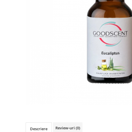
IMPRIMANTA
HARTIE & CARTON COLOR
TIPIZATE & HARTII OPERATIONALE
PLICURI PENTRU CORESPONDENTA,
DOCUMENTE & SPECIALE
ETICHETE AUTOADEZIVE
CUBURI DIN HARTIE & CUBURI
NOTES
CAIETE & BLOCK NOTES-URI
ACCESORII PENTRU BIROU
PERFORATOARE
CAPSATOARE & DECAPSATOARE
CAPSE & SUPORTURI
TAVITE & SUPORT PENTRU
DOCUMENTE
SUPORT ACCESORII PENTRU SCRIS
BANDA ADEZIVA & DISPENCERE
ADEZIVI
Review-uri
(0)
Descriere