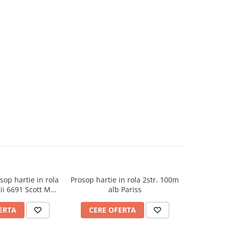
op hartie in rola
Prosop hartie in rola 2str. 100m
Prosop hart
ii 6691 Scott Max
alb Pariss
rly Clark
ERTA
CERE OFERTA
CERE