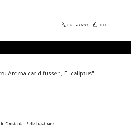
0785789789
0,00
tru Aroma car difusser ,,Eucaliptus"
 in Constanta - 2 zile lucratoare