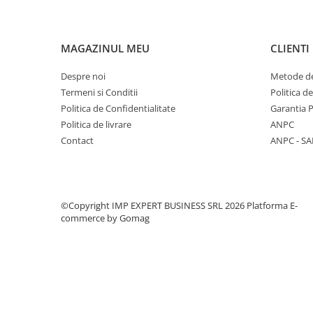
CREIOANE CLASICE & ASCUTITORI
INSTRUMENTE PENTRU
CORECTURA
MAGAZINUL MEU
CLIENTI
RIGLE
Despre noi
Metode de
COMUNICARE & PREZENTARE
Termeni si Conditii
Politica d
FLIPCHART
Politica de Confidentialitate
Garantia 
SISTEME DE AFISARE SI DE
Politica de livrare
ANPC
PREZENTARE
Contact
ANPC - SA
TABLE MOBILE
TABLE DE CONFERINTA
VIDEOPROIECTOARE
ECRANE DE PROTECTIE SI
©Copyright IMP EXPERT BUSINESS SRL 2026
Platforma E-
commerce by Gomag
ACCESORII
ACCESORII PENTRU TABLE SI
ECUSOANE
SISTEME INTERACTIVE
TEHNICA DE BIROU
PRODUCTIE PUBLICITARA/AGENDE