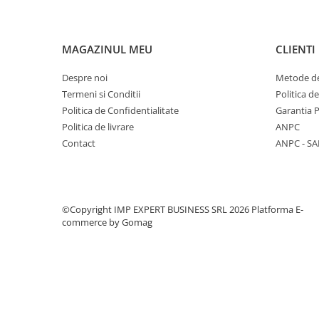
CREIOANE CLASICE & ASCUTITORI
INSTRUMENTE PENTRU
CORECTURA
MAGAZINUL MEU
CLIENTI
RIGLE
Despre noi
Metode de
COMUNICARE & PREZENTARE
Termeni si Conditii
Politica d
FLIPCHART
Politica de Confidentialitate
Garantia 
SISTEME DE AFISARE SI DE
Politica de livrare
ANPC
PREZENTARE
Contact
ANPC - SA
TABLE MOBILE
TABLE DE CONFERINTA
VIDEOPROIECTOARE
ECRANE DE PROTECTIE SI
©Copyright IMP EXPERT BUSINESS SRL 2026
Platforma E-
commerce by Gomag
ACCESORII
ACCESORII PENTRU TABLE SI
ECUSOANE
SISTEME INTERACTIVE
TEHNICA DE BIROU
PRODUCTIE PUBLICITARA/AGENDE