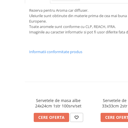
FOARFECI
CUTTERE
Rezerva pentru Aroma car diffuser.
Uleiurile sunt obtinute din materie prima de cea mai buna 
ACCESORII PRINDERE
Europene.
TUS/TUSIRE & STAMPILE
Toate aromele sunt conforme cu CLP, REACH, IFRA.
INSTRUMENTE DE SCRIS &
Imaginile au caracter informativ si pot fi usor diferite fata
CORECTURA
INSTRUMENTE DE SCRIS DE
Informatii conformitate produs
CALITATE SUPERIOARA
STILOURI - ROLLERE - PIXURI CU
GEL & SET-URI
PIXURI CU MECANISM
PIXURI FARA MECANISM
MARKERE WHITEBOARD
MARKERE CU VOPSEA
Servetele de masa albe
Servetele de
MARKERE PERMANENTE
24x24cm 1str 100srv/set
33x33cm 2str
MARKERE SPECIALE
CERE OFERTA
CERE OFER
TEXTMARKERE
CREIOANE MECANICE & REZERVE