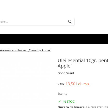
u Aroma car difusser ,,Crunchy Apple"
Ulei esential 10gr. pe
Apple"
Good Scent
13,50 Lei
+ TVA
+ TVA
Esenta
IN STOC
Durata de livrare:
Livrare gratuita