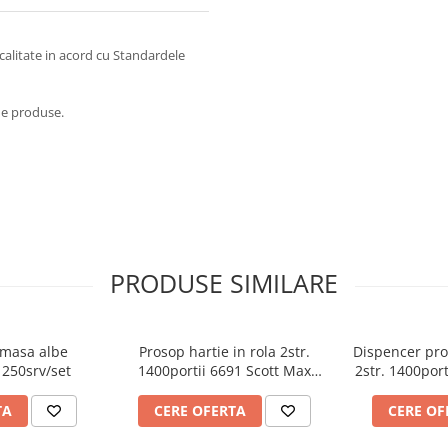
calitate in acord cu Standardele
 de produse.
PRODUSE SIMILARE
 masa albe
Prosop hartie in rola 2str.
Dispencer pros
 250srv/set
1400portii 6691 Scott Max
2str. 1400port
Kimberly Clark
Kimbe
TA
CERE OFERTA
CERE OF