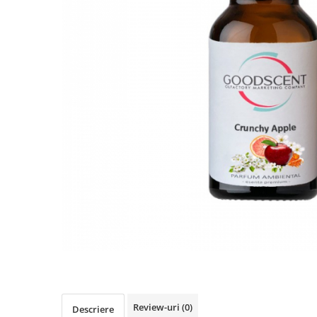
IMPRIMANTA
HARTIE & CARTON COLOR
TIPIZATE & HARTII OPERATIONALE
PLICURI PENTRU CORESPONDENTA,
DOCUMENTE & SPECIALE
ETICHETE AUTOADEZIVE
CUBURI DIN HARTIE & CUBURI
NOTES
CAIETE & BLOCK NOTES-URI
ACCESORII PENTRU BIROU
PERFORATOARE
CAPSATOARE & DECAPSATOARE
CAPSE & SUPORTURI
TAVITE & SUPORT PENTRU
DOCUMENTE
SUPORT ACCESORII PENTRU SCRIS
BANDA ADEZIVA & DISPENCERE
ADEZIVI
Review-uri
(0)
Descriere