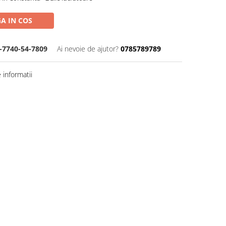
A IN COS
-7740-54-7809
Ai nevoie de ajutor?
0785789789
informatii