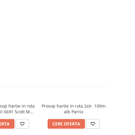
op hartie in rola
Prosop hartie in rola 2str. 100m
Prosop hart
ii 6691 Scott Max
alb Pariss
rly Clark
ERTA
CERE OFERTA
CERE