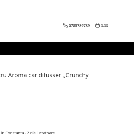
0785789789
0,00
ntru Aroma car difusser ,,Crunchy
 in Constanta - 2 zile lucratoare