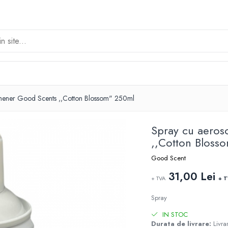
eshener Good Scents ,,Cotton Blossom" 250ml
Spray cu aeros
,,Cotton Bloss
Good Scent
31,00 Lei
+ TVA
+ 
Spray
IN STOC
Durata de livrare:
Livrar