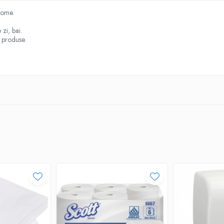
arome.
 zi, bai.
e produse.