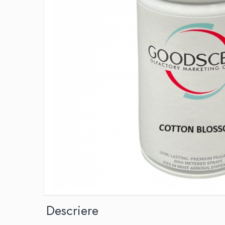
IMPRIMANTA
HARTIE & CARTON COLOR
TIPIZATE & HARTII OPERATIONALE
PLICURI PENTRU CORESPONDENTA,
DOCUMENTE & SPECIALE
ETICHETE AUTOADEZIVE
CUBURI DIN HARTIE & CUBURI NOTES
CAIETE & BLOCK NOTES-URI
ACCESORII PENTRU BIROU
PERFORATOARE
CAPSATOARE & DECAPSATOARE
CAPSE & SUPORTURI
TAVITE & SUPORT PENTRU
DOCUMENTE
SUPORT ACCESORII PENTRU SCRIS
BANDA ADEZIVA & DISPENCERE
Descriere
ADEZIVI
FOARFECI