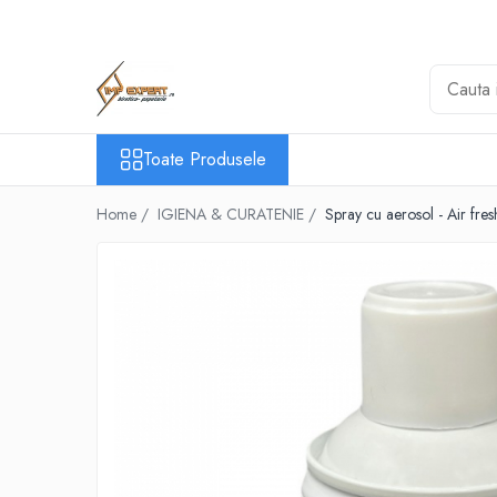
Toate Produsele
BIROTICA & PAPETARIE
ORGANIZARE & ARHIVARE
Toate Produsele
BIBLIORAFTURI & CAIETE MECANICE
ACCESORII ARHIVARE
Home /
IGIENA & CURATENIE /
Spray cu aerosol - Air fr
SEPARATOARE
FILE DE PLASTIC
INDEX AUTOADEZIV
CUTII DE ARHIVARE
DOSARE DIN PLASTIC & CARTON
MAPE DE BIROU
CLIPBOARD-URI
ARTICOLE DIN HARTIE
HARTIE PENTRU COPIATOR SI