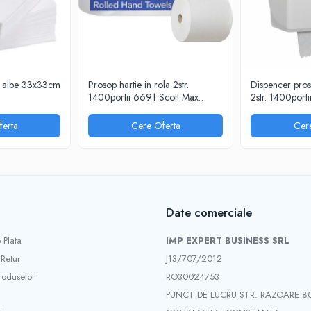
a albe 33x33cm
Prosop hartie in rola 2str.
Dispencer proso
1400portii 6691 Scott Max
2str. 1400port
Kimberly Clark
Kimberly Clark
erta
Cere Oferta
Cer
Date comerciale
 Plata
IMP EXPERT BUSINESS SRL
 Retur
J13/707/2012
roduselor
RO30024753
PUNCT DE LUCRU STR. RAZOARE 8