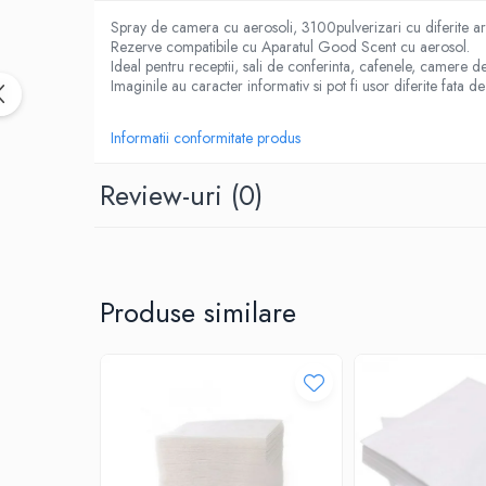
CUTTERE
Spray de camera cu aerosoli, 3100pulverizari cu diferite 
ACCESORII PRINDERE
Rezerve compatibile cu Aparatul Good Scent cu aerosol.
Ideal pentru receptii, sali de conferinta, cafenele, camere de
TUS/TUSIRE & STAMPILE
Imaginile au caracter informativ si pot fi usor diferite fata d
INSTRUMENTE DE SCRIS &
CORECTURA
Informatii conformitate produs
INSTRUMENTE DE SCRIS DE CALITATE
SUPERIOARA
Review-uri
(0)
STILOURI - ROLLERE - PIXURI CU GEL &
SET-URI
PIXURI CU MECANISM
PIXURI FARA MECANISM
Produse similare
MARKERE WHITEBOARD
MARKERE CU VOPSEA
MARKERE PERMANENTE
MARKERE SPECIALE
TEXTMARKERE
CREIOANE MECANICE & REZERVE
CREIOANE CLASICE & ASCUTITORI