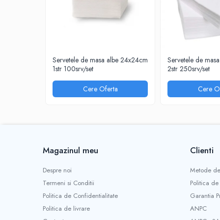
INSTRUMENTE PENTRU CORECTURA
RIGLE
COMUNICARE & PREZENTARE
FLIPCHART
Servetele de masa albe 24x24cm
Servetele de mas
SISTEME DE AFISARE SI DE
1str 100srv/set
2str 250srv/set
PREZENTARE
TABLE MOBILE
Cere Oferta
Cere Of
TABLE DE CONFERINTA
VIDEOPROIECTOARE
ECRANE DE PROTECTIE SI ACCESORII
ACCESORII PENTRU TABLE SI
ECUSOANE
Magazinul meu
Clienti
SISTEME INTERACTIVE
Despre noi
Metode de
TEHNICA DE BIROU
Termeni si Conditii
Politica de
PRODUCTIE PUBLICITARA/AGENDE &
Politica de Confidentialitate
Garantia P
CALENDARE/PERSONALIZARI
Politica de livrare
ANPC
AGENDE DATATE & NEDATATE