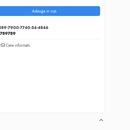
Adauga in cos
889-7900-7740-54-4846
5789789
Cere informatii