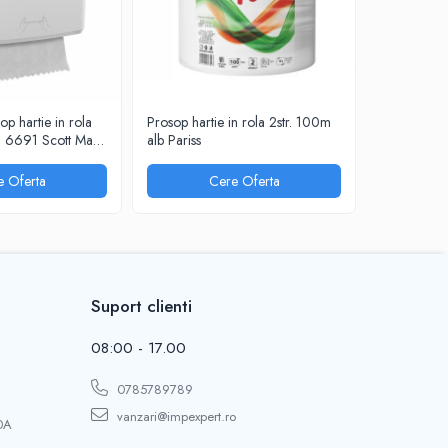
p hartie in rola
Prosop hartie in rola 2str. 100m
Prosop harti
ii 6691 Scott Max
alb Pariss
Kilo
e Oferta
Cere Oferta
Suport clienti
08:00 - 17.00
0785789789
vanzari@impexpert.ro
0A