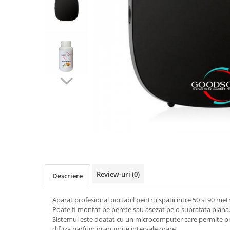
IMPRIMANTA
HARTIE & CARTON COLOR
TIPIZATE & HARTII OPERATIONALE
PLICURI PENTRU CORESPONDENTA,
DOCUMENTE & SPECIALE
ETICHETE AUTOADEZIVE
CUBURI DIN HARTIE & CUBURI
NOTES
CAIETE & BLOCK NOTES-URI
ACCESORII PENTRU BIROU
PERFORATOARE
CAPSATOARE & DECAPSATOARE
CAPSE & SUPORTURI
TAVITE & SUPORT PENTRU
Review-uri
(0)
Descriere
DOCUMENTE
SUPORT ACCESORII PENTRU SCRIS
Aparat profesional portabil pentru spatii intre 50 si 90 metr
BANDA ADEZIVA & DISPENCERE
Poate fi montat pe perete sau asezat pe o suprafata plana
Sistemul este doatat cu un microcomputer care permite p
ADEZIVI
difuza parfum in anumite intervale orare.