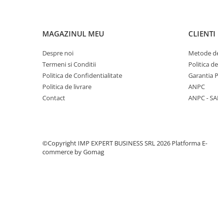
CREIOANE CLASICE & ASCUTITORI
INSTRUMENTE PENTRU
CORECTURA
MAGAZINUL MEU
CLIENTI
RIGLE
Despre noi
Metode de
COMUNICARE & PREZENTARE
Termeni si Conditii
Politica d
FLIPCHART
Politica de Confidentialitate
Garantia 
SISTEME DE AFISARE SI DE
Politica de livrare
ANPC
PREZENTARE
Contact
ANPC - SA
TABLE MOBILE
TABLE DE CONFERINTA
VIDEOPROIECTOARE
ECRANE DE PROTECTIE SI
©Copyright IMP EXPERT BUSINESS SRL 2026
Platforma E-
commerce by Gomag
ACCESORII
ACCESORII PENTRU TABLE SI
ECUSOANE
SISTEME INTERACTIVE
TEHNICA DE BIROU
PRODUCTIE PUBLICITARA/AGENDE