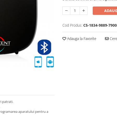
ADAUG
Cod Produs:
C5-1834-9889-7900
Adauga la Favorite
Cere 
i patrati.
.
rogramarea aparatului pentru a