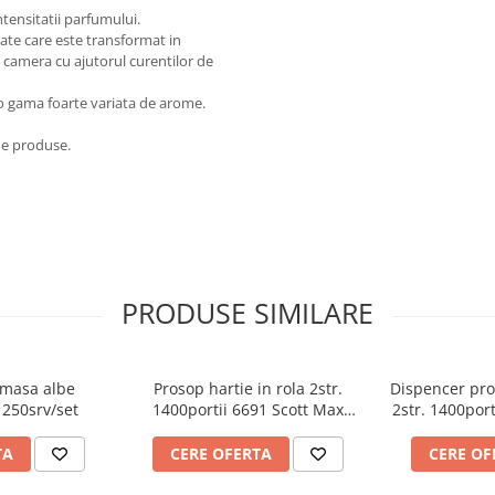
tensitatii parfumului.
ate care este transformat in
 camera cu ajutorul curentilor de
-o gama foarte variata de arome.
 de produse.
PRODUSE SIMILARE
 masa albe
Prosop hartie in rola 2str.
Dispencer pros
 250srv/set
1400portii 6691 Scott Max
2str. 1400port
Kimberly Clark
Kimbe
TA
CERE OFERTA
CERE OF