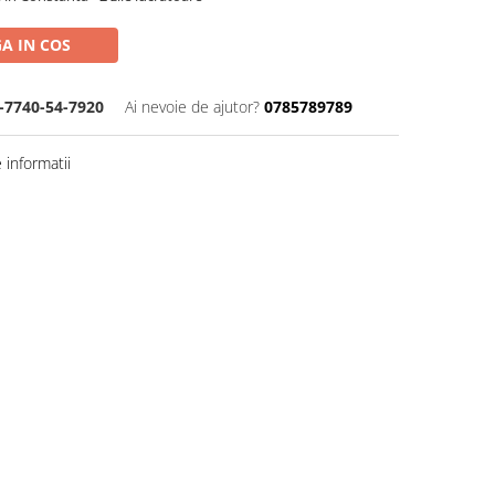
A IN COS
-7740-54-7920
Ai nevoie de ajutor?
0785789789
informatii