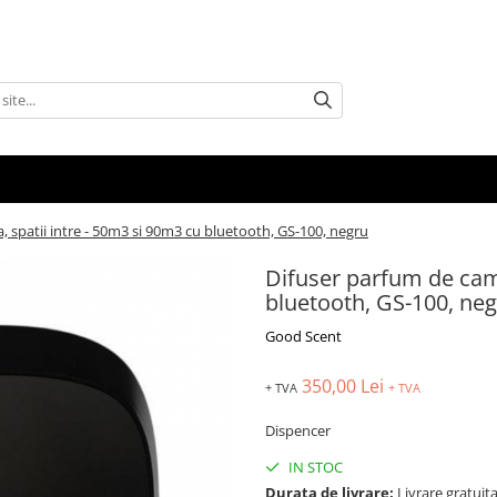
 spatii intre - 50m3 si 90m3 cu bluetooth, GS-100, negru
Difuser parfum de came
bluetooth, GS-100, ne
Good Scent
350,00 Lei
+ TVA
+ TVA
Dispencer
IN STOC
Durata de livrare:
Livrare gratuita