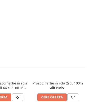
op hartie in rola
Prosop hartie in rola 2str. 100m
Prosop hart
ii 6691 Scott Max
alb Pariss
rly Clark
ERTA
CERE OFERTA
CERE