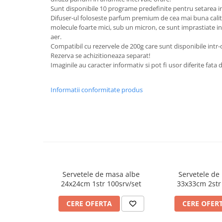
FOARFECI
Sunt disponibile 10 programe predefinite pentru setarea in
CUTTERE
Difuser-ul foloseste parfum premium de cea mai buna calit
molecule foarte mici, sub un micron, ce sunt imprastiate in
ACCESORII PRINDERE
aer.
TUS/TUSIRE & STAMPILE
Compatibil cu rezervele de 200g care sunt disponibile intr
INSTRUMENTE DE SCRIS &
Rezerva se achizitioneaza separat!
Imaginile au caracter informativ si pot fi usor diferite fata
CORECTURA
INSTRUMENTE DE SCRIS DE
Informatii conformitate produs
CALITATE SUPERIOARA
STILOURI - ROLLERE - PIXURI CU
GEL & SET-URI
PIXURI CU MECANISM
PIXURI FARA MECANISM
MARKERE WHITEBOARD
MARKERE CU VOPSEA
Servetele de masa albe
Servetele de
MARKERE PERMANENTE
24x24cm 1str 100srv/set
33x33cm 2str
MARKERE SPECIALE
CERE OFERTA
CERE OFER
TEXTMARKERE
CREIOANE MECANICE & REZERVE