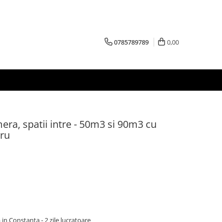
0785789789
0,00
ra, spatii intre - 50m3 si 90m3 cu
gru
 in Constanta - 2 zile lucratoare