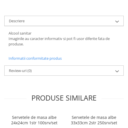
ACCESORII PRINDERE
TUS/TUSIRE & STAMPILE
Descriere
INSTRUMENTE DE SCRIS &
CORECTURA
Alcool sanitar
INSTRUMENTE DE SCRIS DE
Imaginile au caracter informativ si pot fi usor diferite fata de
CALITATE SUPERIOARA
produse.
STILOURI - ROLLERE - PIXURI CU
GEL & SET-URI
Informatii conformitate produs
PIXURI CU MECANISM
PIXURI FARA MECANISM
Review-uri
(0)
MARKERE WHITEBOARD
MARKERE CU VOPSEA
MARKERE PERMANENTE
PRODUSE SIMILARE
MARKERE SPECIALE
TEXTMARKERE
CREIOANE MECANICE & REZERVE
Servetele de masa albe
Servetele de masa albe
CREIOANE CLASICE & ASCUTITORI
24x24cm 1str 100srv/set
33x33cm 2str 250srv/set