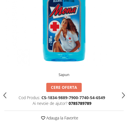
TIPIZATE & HARTII OPERATIONALE
MANUSI NITRIL NEPUDRATE
PLICURI PENTRU CORESPONDENTA,
DOCUMENTE & SPECIALE
ETICHETE AUTOADEZIVE
CUBURI DIN HARTIE & CUBURI
NOTES
CAIETE & BLOCK NOTES-URI
ACCESORII PENTRU BIROU
PERFORATOARE
CAPSATOARE & DECAPSATOARE
Sapun
CAPSE & SUPORTURI
TAVITE & SUPORT PENTRU
CERE OFERTA
DOCUMENTE
Cod Produs:
C5-1834-9889-7900-7740-54-6549
SUPORT ACCESORII PENTRU SCRIS
Ai nevoie de ajutor?
0785789789
BANDA ADEZIVA & DISPENCERE
ADEZIVI
Adauga la Favorite
FOARFECI
CUTTERE