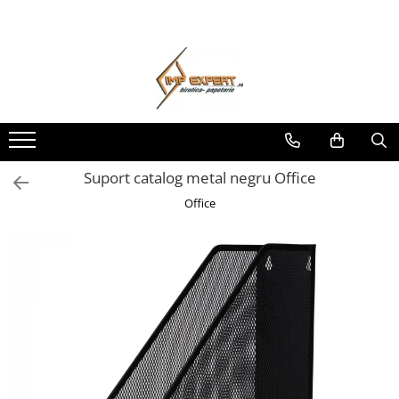
Toate Produsele
BIROTICA & PAPETARIE
ORGANIZARE & ARHIVARE
BIBLIORAFTURI & CAIETE MECANICE
ACCESORII ARHIVARE
Suport catalog metal negru Office
SEPARATOARE
Office
FILE DE PLASTIC
INDEX AUTOADEZIV
CUTII DE ARHIVARE
DOSARE DIN PLASTIC & CARTON
MAPE DE BIROU
CLIPBOARD-URI
ARTICOLE DIN HARTIE
HARTIE PENTRU COPIATOR SI