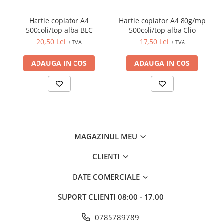
CREIOANE CLASICE & ASCUTITORI
INSTRUMENTE PENTRU
Hartie copiator A4
Hartie copiator A4 80g/mp
500coli/top alba BLC
500coli/top alba Clio
CORECTURA
20,50 Lei
17,50 Lei
RIGLE
+ TVA
+ TVA
COMUNICARE & PREZENTARE
ADAUGA IN COS
ADAUGA IN COS
FLIPCHART
SISTEME DE AFISARE SI DE
PREZENTARE
TABLE MOBILE
TABLE DE CONFERINTA
VIDEOPROIECTOARE
MAGAZINUL MEU
ECRANE DE PROTECTIE SI
ACCESORII
CLIENTI
ACCESORII PENTRU TABLE SI
DATE COMERCIALE
ECUSOANE
SISTEME INTERACTIVE
SUPORT CLIENTI
08:00 - 17.00
TEHNICA DE BIROU
0785789789
PRODUCTIE PUBLICITARA/AGENDE