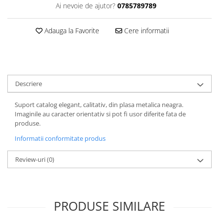
FOARFECI
Ai nevoie de ajutor?
0785789789
CUTTERE
ACCESORII PRINDERE
Adauga la Favorite
Cere informatii
TUS/TUSIRE & STAMPILE
INSTRUMENTE DE SCRIS &
CORECTURA
INSTRUMENTE DE SCRIS DE
Descriere
CALITATE SUPERIOARA
STILOURI - ROLLERE - PIXURI CU
Suport catalog elegant, calitativ, din plasa metalica neagra.
GEL & SET-URI
Imaginile au caracter orientativ si pot fi usor diferite fata de
produse.
PIXURI CU MECANISM
PIXURI FARA MECANISM
Informatii conformitate produs
MARKERE WHITEBOARD
Review-uri
(0)
MARKERE CU VOPSEA
MARKERE PERMANENTE
MARKERE SPECIALE
TEXTMARKERE
PRODUSE SIMILARE
CREIOANE MECANICE & REZERVE