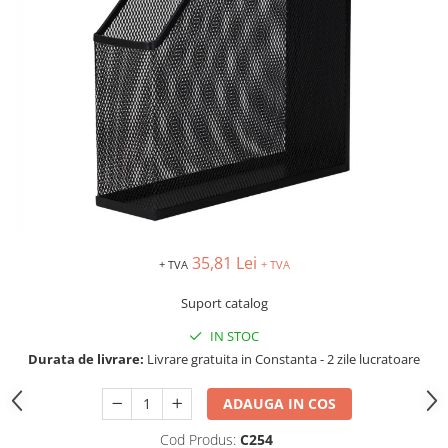
IMPRIMANTA
HARTIE & CARTON COLOR
TIPIZATE & HARTII OPERATIONALE
PLICURI PENTRU CORESPONDENTA,
DOCUMENTE & SPECIALE
ETICHETE AUTOADEZIVE
CUBURI DIN HARTIE & CUBURI
NOTES
CAIETE & BLOCK NOTES-URI
ACCESORII PENTRU BIROU
PERFORATOARE
35,81 Lei
+ TVA
+ TVA
CAPSATOARE & DECAPSATOARE
Suport catalog
CAPSE & SUPORTURI
TAVITE & SUPORT PENTRU
IN STOC
DOCUMENTE
Durata de livrare:
Livrare gratuita in Constanta - 2 zile lucratoare
SUPORT ACCESORII PENTRU SCRIS
ADAUGA IN COS
BANDA ADEZIVA & DISPENCERE
ADEZIVI
Cod Produs:
C254