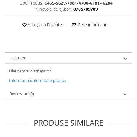
Cod Produs:
C465-5629-7981-4700-6181--6284
ACCESORII PRINDERE
Ai nevoie de ajutor?
0785789789
TUS/TUSIRE & STAMPILE
INSTRUMENTE DE SCRIS &
Adauga la Favorite
Cere informatii
CORECTURA
INSTRUMENTE DE SCRIS DE
CALITATE SUPERIOARA
STILOURI - ROLLERE - PIXURI CU
Descriere
GEL & SET-URI
PIXURI CU MECANISM
Ulei pentru distrugator.
PIXURI FARA MECANISM
Informatii conformitate produs
MARKERE WHITEBOARD
MARKERE CU VOPSEA
Review-uri
(0)
MARKERE PERMANENTE
MARKERE SPECIALE
TEXTMARKERE
PRODUSE SIMILARE
CREIOANE MECANICE & REZERVE
CREIOANE CLASICE & ASCUTITORI