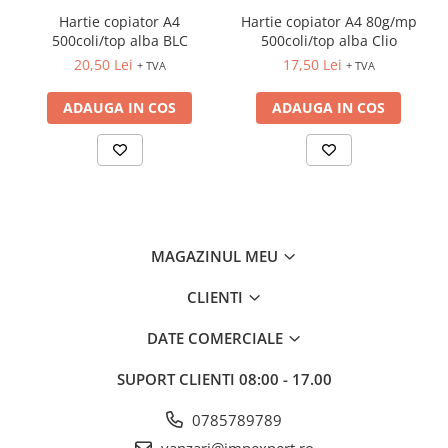
INSTRUMENTE PENTRU
Hartie copiator A4
Hartie copiator A4 80g/mp
CORECTURA
500coli/top alba BLC
500coli/top alba Clio
RIGLE
20,50 Lei
17,50 Lei
+ TVA
+ TVA
COMUNICARE & PREZENTARE
ADAUGA IN COS
ADAUGA IN COS
FLIPCHART
SISTEME DE AFISARE SI DE
PREZENTARE
TABLE MOBILE
TABLE DE CONFERINTA
VIDEOPROIECTOARE
MAGAZINUL MEU
ECRANE DE PROTECTIE SI
ACCESORII
CLIENTI
ACCESORII PENTRU TABLE SI
ECUSOANE
DATE COMERCIALE
SISTEME INTERACTIVE
TEHNICA DE BIROU
SUPORT CLIENTI
08:00 - 17.00
0785789789