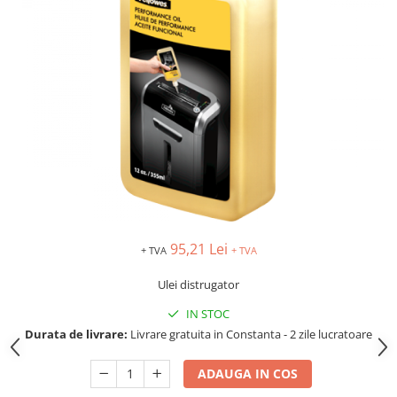
TIPIZATE & HARTII OPERATIONALE
MANUSI NITRIL NEPUDRATE
PLICURI PENTRU CORESPONDENTA,
DOCUMENTE & SPECIALE
ETICHETE AUTOADEZIVE
CUBURI DIN HARTIE & CUBURI
NOTES
CAIETE & BLOCK NOTES-URI
ACCESORII PENTRU BIROU
PERFORATOARE
CAPSATOARE & DECAPSATOARE
CAPSE & SUPORTURI
95,21 Lei
+ TVA
+ TVA
TAVITE & SUPORT PENTRU
DOCUMENTE
Ulei distrugator
SUPORT ACCESORII PENTRU SCRIS
IN STOC
BANDA ADEZIVA & DISPENCERE
Durata de livrare:
Livrare gratuita in Constanta - 2 zile lucratoare
ADEZIVI
FOARFECI
ADAUGA IN COS
CUTTERE