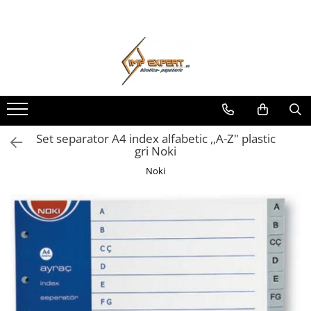
Toate Produsele
BIROTICA & PAPETARIE
ORGANIZARE & ARHIVARE
BIBLIORAFTURI & CAIETE MECANICE
ACCESORII ARHIVARE
Set separator A4 index alfabetic ,,A-Z" plastic
gri Noki
SEPARATOARE
FILE DE PLASTIC
Noki
INDEX AUTOADEZIV
CUTII DE ARHIVARE
DOSARE DIN PLASTIC & CARTON
MAPE DE BIROU
CLIPBOARD-URI
ARTICOLE DIN HARTIE
HARTIE PENTRU COPIATOR SI