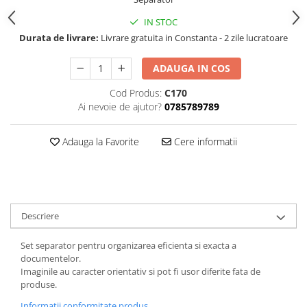
FOARFECI
IN STOC
CUTTERE
Durata de livrare:
Livrare gratuita in Constanta - 2 zile lucratoare
ACCESORII PRINDERE
TUS/TUSIRE & STAMPILE
ADAUGA IN COS
INSTRUMENTE DE SCRIS &
CORECTURA
Cod Produs:
C170
Ai nevoie de ajutor?
0785789789
INSTRUMENTE DE SCRIS DE
CALITATE SUPERIOARA
Adauga la Favorite
Cere informatii
STILOURI - ROLLERE - PIXURI CU
GEL & SET-URI
PIXURI CU MECANISM
PIXURI FARA MECANISM
MARKERE WHITEBOARD
Descriere
MARKERE CU VOPSEA
Set separator pentru organizarea eficienta si exacta a
MARKERE PERMANENTE
documentelor.
MARKERE SPECIALE
Imaginile au caracter orientativ si pot fi usor diferite fata de
TEXTMARKERE
produse.
CREIOANE MECANICE & REZERVE
Informatii conformitate produs