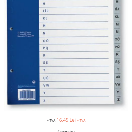
IMPRIMANTA
HARTIE & CARTON COLOR
TIPIZATE & HARTII OPERATIONALE
PLICURI PENTRU CORESPONDENTA,
DOCUMENTE & SPECIALE
ETICHETE AUTOADEZIVE
CUBURI DIN HARTIE & CUBURI
NOTES
CAIETE & BLOCK NOTES-URI
ACCESORII PENTRU BIROU
PERFORATOARE
CAPSATOARE & DECAPSATOARE
CAPSE & SUPORTURI
TAVITE & SUPORT PENTRU
DOCUMENTE
SUPORT ACCESORII PENTRU SCRIS
BANDA ADEZIVA & DISPENCERE
16,45 Lei
+ TVA
+ TVA
ADEZIVI
Separator