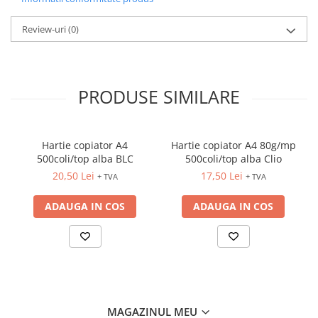
CREIOANE CLASICE & ASCUTITORI
Review-uri
(0)
INSTRUMENTE PENTRU
CORECTURA
RIGLE
COMUNICARE & PREZENTARE
PRODUSE SIMILARE
FLIPCHART
SISTEME DE AFISARE SI DE
PREZENTARE
Hartie copiator A4
Hartie copiator A4 80g/mp
TABLE MOBILE
500coli/top alba BLC
500coli/top alba Clio
TABLE DE CONFERINTA
20,50 Lei
17,50 Lei
+ TVA
+ TVA
VIDEOPROIECTOARE
ADAUGA IN COS
ADAUGA IN COS
ECRANE DE PROTECTIE SI
ACCESORII
ACCESORII PENTRU TABLE SI
ECUSOANE
SISTEME INTERACTIVE
TEHNICA DE BIROU
MAGAZINUL MEU
PRODUCTIE PUBLICITARA/AGENDE