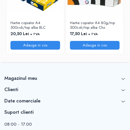
RIGLE
COMUNICARE & PREZENTARE
FLIPCHART
Hartie copiator A4
Hartie copiator A4 80g/mp
500coli/top alba BLC
500coli/top alba Clio
SISTEME DE AFISARE SI DE
PREZENTARE
20,50 Lei
17,50 Lei
+ TVA
+ TVA
TABLE MOBILE
Adauga in cos
Adauga in cos
TABLE DE CONFERINTA
VIDEOPROIECTOARE
ECRANE DE PROTECTIE SI ACCESORII
ACCESORII PENTRU TABLE SI
ECUSOANE
Magazinul meu
SISTEME INTERACTIVE
Clienti
TEHNICA DE BIROU
Date comerciale
Suport clienti
08:00 - 17.00