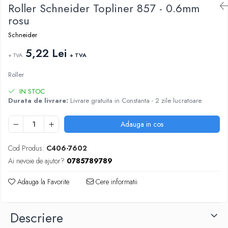
ARTICOLE DIN HARTIE
Roller Schneider Topliner 857 - 0.6mm
TIPIZATE & HARTII OPERATIONALE
MANUSI NITRIL NEPUDRATE
rosu
PLICURI PENTRU CORESPONDENTA,
DOCUMENTE & SPECIALE
Schneider
ETICHETE AUTOADEZIVE
5,22 Lei
+ TVA
+ TVA
CUBURI DIN HARTIE & CUBURI NOTES
CAIETE & BLOCK NOTES-URI
Roller
ACCESORII PENTRU BIROU
IN STOC
Durata de livrare:
Livrare gratuita in Constanta - 2 zile lucratoare
PERFORATOARE
CAPSATOARE & DECAPSATOARE
Adauga in cos
CAPSE & SUPORTURI
TAVITE & SUPORT PENTRU
Cod Produs:
C406-7602
DOCUMENTE
Ai nevoie de ajutor?
0785789789
SUPORT ACCESORII PENTRU SCRIS
BANDA ADEZIVA & DISPENCERE
Adauga la Favorite
Cere informatii
ADEZIVI
FOARFECI
Descriere
CUTTERE