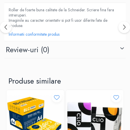
ACCESORII PRINDERE
TUS/TUSIRE & STAMPILE
Roller de foarte buna calitate de la Schneider. Scriere fina fara
intreruperi.
INSTRUMENTE DE SCRIS &
Imaginile au caracter orientativ si pot fi usor diferite fata de
CORECTURA
produse.
INSTRUMENTE DE SCRIS DE CALITATE
Informatii conformitate produs
SUPERIOARA
STILOURI - ROLLERE - PIXURI CU GEL &
Review-uri
(0)
SET-URI
PIXURI CU MECANISM
PIXURI FARA MECANISM
MARKERE WHITEBOARD
Produse similare
MARKERE CU VOPSEA
MARKERE PERMANENTE
MARKERE SPECIALE
TEXTMARKERE
CREIOANE MECANICE & REZERVE
CREIOANE CLASICE & ASCUTITORI
INSTRUMENTE PENTRU CORECTURA