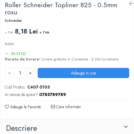
ARTICOLE DIN HARTIE
Roller Schneider Topliner 825 - 0.5mm
TIPIZATE & HARTII OPERATIONALE
MANUSI NITRIL NEPUDRATE
rosu
PLICURI PENTRU CORESPONDENTA,
DOCUMENTE & SPECIALE
Schneider
ETICHETE AUTOADEZIVE
8,18 Lei
+ TVA
+ TVA
CUBURI DIN HARTIE & CUBURI NOTES
CAIETE & BLOCK NOTES-URI
Roller
ACCESORII PENTRU BIROU
IN STOC
Durata de livrare:
Livrare gratuita in Constanta - 2 zile lucratoare
PERFORATOARE
CAPSATOARE & DECAPSATOARE
Adauga in cos
CAPSE & SUPORTURI
TAVITE & SUPORT PENTRU
Cod Produs:
C407-5105
DOCUMENTE
Ai nevoie de ajutor?
0785789789
SUPORT ACCESORII PENTRU SCRIS
BANDA ADEZIVA & DISPENCERE
Adauga la Favorite
Cere informatii
ADEZIVI
FOARFECI
Descriere
CUTTERE