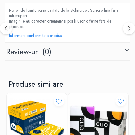
ACCESORII PRINDERE
TUS/TUSIRE & STAMPILE
Roller de foarte buna calitate de la Schneider. Scriere fina fara
intreruperi.
INSTRUMENTE DE SCRIS &
Imaginile au caracter orientativ si pot fi usor diferite fata de
CORECTURA
produse.
INSTRUMENTE DE SCRIS DE CALITATE
Informatii conformitate produs
SUPERIOARA
STILOURI - ROLLERE - PIXURI CU GEL &
Review-uri
(0)
SET-URI
PIXURI CU MECANISM
PIXURI FARA MECANISM
MARKERE WHITEBOARD
Produse similare
MARKERE CU VOPSEA
MARKERE PERMANENTE
MARKERE SPECIALE
TEXTMARKERE
CREIOANE MECANICE & REZERVE
CREIOANE CLASICE & ASCUTITORI
INSTRUMENTE PENTRU CORECTURA