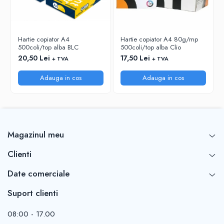
RIGLE
COMUNICARE & PREZENTARE
FLIPCHART
Hartie copiator A4
Hartie copiator A4 80g/mp
500coli/top alba BLC
500coli/top alba Clio
SISTEME DE AFISARE SI DE
PREZENTARE
20,50 Lei
17,50 Lei
+ TVA
+ TVA
TABLE MOBILE
Adauga in cos
Adauga in cos
TABLE DE CONFERINTA
VIDEOPROIECTOARE
ECRANE DE PROTECTIE SI ACCESORII
ACCESORII PENTRU TABLE SI
ECUSOANE
Magazinul meu
SISTEME INTERACTIVE
Clienti
TEHNICA DE BIROU
Date comerciale
Suport clienti
08:00 - 17.00