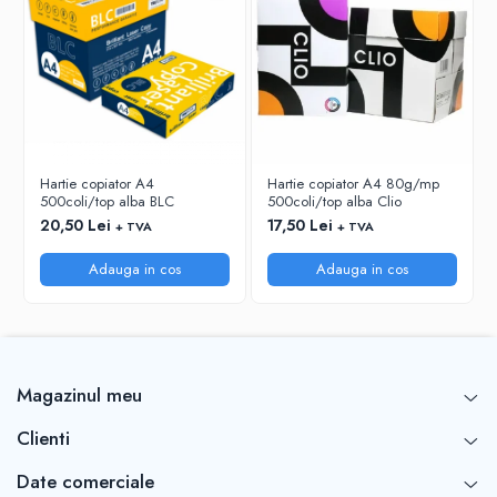
RIGLE
COMUNICARE & PREZENTARE
FLIPCHART
SISTEME DE AFISARE SI DE
PREZENTARE
TABLE MOBILE
Hartie copiator A4
Hartie copiator A4 80g/mp
TABLE DE CONFERINTA
500coli/top alba BLC
500coli/top alba Clio
VIDEOPROIECTOARE
20,50 Lei
17,50 Lei
+ TVA
+ TVA
ECRANE DE PROTECTIE SI ACCESORII
Adauga in cos
Adauga in cos
ACCESORII PENTRU TABLE SI
ECUSOANE
SISTEME INTERACTIVE
TEHNICA DE BIROU
Magazinul meu
Clienti
Date comerciale