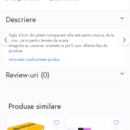
ACCESORII PRINDERE
TUS/TUSIRE & STAMPILE
INSTRUMENTE DE SCRIS &
Descriere
CORECTURA
INSTRUMENTE DE SCRIS DE CALITATE
Rigla 30cm din plastic transparent utila atat pentru munca de la
SUPERIOARA
birou, cat si pentru temele de acasa.
STILOURI - ROLLERE - PIXURI CU GEL &
Imaginile au caracter orientativ si pot fi usor diferite fata de
SET-URI
produse.
PIXURI CU MECANISM
Informatii conformitate produs
PIXURI FARA MECANISM
Review-uri
(0)
MARKERE WHITEBOARD
MARKERE CU VOPSEA
MARKERE PERMANENTE
MARKERE SPECIALE
TEXTMARKERE
Produse similare
CREIOANE MECANICE & REZERVE
CREIOANE CLASICE & ASCUTITORI
INSTRUMENTE PENTRU CORECTURA