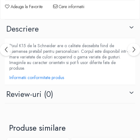
ACCESORII PRINDERE
Adauga la Favorite
Cere informatii
TUS/TUSIRE & STAMPILE
INSTRUMENTE DE SCRIS &
CORECTURA
Descriere
INSTRUMENTE DE SCRIS DE CALITATE
SUPERIOARA
Pixul K15 de la Schneider are o calitate deosebita fiind de
STILOURI - ROLLERE - PIXURI CU GEL &
asemenea pretabil pentru personalizari. Corpul este disponibil intr-o
SET-URI
mare varietate de culori acoperind o gama variata de gusturi.
Imaginile au caracter orientativ si pot fi usor diferite fata de
PIXURI CU MECANISM
produse.
PIXURI FARA MECANISM
Informatii conformitate produs
MARKERE WHITEBOARD
MARKERE CU VOPSEA
Review-uri
(0)
MARKERE PERMANENTE
MARKERE SPECIALE
TEXTMARKERE
CREIOANE MECANICE & REZERVE
Produse similare
CREIOANE CLASICE & ASCUTITORI
INSTRUMENTE PENTRU CORECTURA