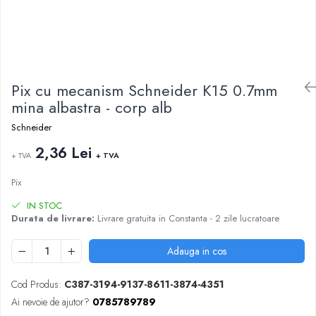
ARTICOLE DIN HARTIE
TIPIZATE & HARTII OPERATIONALE
MANUSI NITRIL NEPUDRATE
PLICURI PENTRU CORESPONDENTA,
DOCUMENTE & SPECIALE
ETICHETE AUTOADEZIVE
CUBURI DIN HARTIE & CUBURI NOTES
Pix cu mecanism Schneider K15 0.7mm
CAIETE & BLOCK NOTES-URI
mina albastra - corp alb
ACCESORII PENTRU BIROU
Schneider
PERFORATOARE
2,36 Lei
+ TVA
+ TVA
CAPSATOARE & DECAPSATOARE
CAPSE & SUPORTURI
Pix
TAVITE & SUPORT PENTRU
IN STOC
DOCUMENTE
Durata de livrare:
Livrare gratuita in Constanta - 2 zile lucratoare
SUPORT ACCESORII PENTRU SCRIS
BANDA ADEZIVA & DISPENCERE
Adauga in cos
ADEZIVI
FOARFECI
Cod Produs:
C387-3194-9137-8611-3874-4351
CUTTERE
Ai nevoie de ajutor?
0785789789