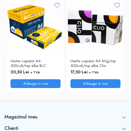
RIGLE
COMUNICARE & PREZENTARE
FLIPCHART
SISTEME DE AFISARE SI DE
PREZENTARE
TABLE MOBILE
TABLE DE CONFERINTA
VIDEOPROIECTOARE
Hartie copiator A4
Hartie copiator A4 80g/mp
ECRANE DE PROTECTIE SI ACCESORII
500coli/top alba BLC
500coli/top alba Clio
ACCESORII PENTRU TABLE SI
20,50 Lei
17,50 Lei
+ TVA
+ TVA
ECUSOANE
Adauga in cos
Adauga in cos
SISTEME INTERACTIVE
TEHNICA DE BIROU
Magazinul meu
Clienti