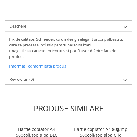
ACCESORII PRINDERE
TUS/TUSIRE & STAMPILE
INSTRUMENTE DE SCRIS &
Descriere
CORECTURA
INSTRUMENTE DE SCRIS DE
Pix de calitate, Schneider, cu un design elegant si corp albastru,
care se preteaza inclusiv pentru personalizari.
CALITATE SUPERIOARA
Imaginile au caracter orientativ si pot fi usor diferite fata de
STILOURI - ROLLERE - PIXURI CU
produse.
GEL & SET-URI
Informatii conformitate produs
PIXURI CU MECANISM
PIXURI FARA MECANISM
Review-uri
(0)
MARKERE WHITEBOARD
MARKERE CU VOPSEA
MARKERE PERMANENTE
PRODUSE SIMILARE
MARKERE SPECIALE
TEXTMARKERE
CREIOANE MECANICE & REZERVE
Hartie copiator A4
Hartie copiator A4 80g/mp
CREIOANE CLASICE & ASCUTITORI
500coli/top alba BLC
500coli/top alba Clio