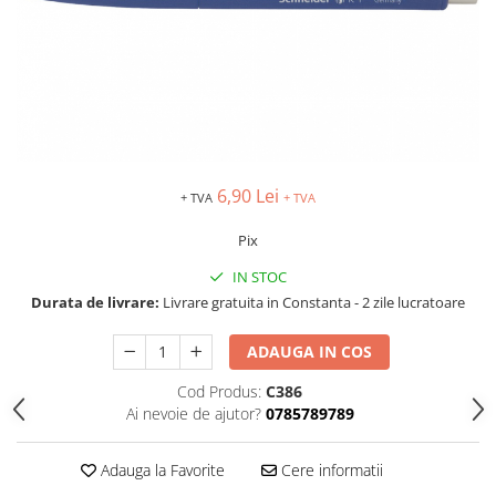
TIPIZATE & HARTII OPERATIONALE
MANUSI NITRIL NEPUDRATE
PLICURI PENTRU CORESPONDENTA,
DOCUMENTE & SPECIALE
ETICHETE AUTOADEZIVE
CUBURI DIN HARTIE & CUBURI
NOTES
CAIETE & BLOCK NOTES-URI
6,90 Lei
+ TVA
+ TVA
ACCESORII PENTRU BIROU
Pix
PERFORATOARE
CAPSATOARE & DECAPSATOARE
IN STOC
CAPSE & SUPORTURI
Durata de livrare:
Livrare gratuita in Constanta - 2 zile lucratoare
TAVITE & SUPORT PENTRU
DOCUMENTE
ADAUGA IN COS
SUPORT ACCESORII PENTRU SCRIS
Cod Produs:
C386
BANDA ADEZIVA & DISPENCERE
Ai nevoie de ajutor?
0785789789
ADEZIVI
FOARFECI
Adauga la Favorite
Cere informatii
CUTTERE