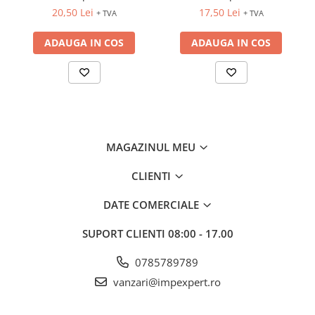
INSTRUMENTE PENTRU
20,50 Lei
17,50 Lei
+ TVA
+ TVA
CORECTURA
RIGLE
ADAUGA IN COS
ADAUGA IN COS
COMUNICARE & PREZENTARE
FLIPCHART
SISTEME DE AFISARE SI DE
PREZENTARE
TABLE MOBILE
TABLE DE CONFERINTA
MAGAZINUL MEU
VIDEOPROIECTOARE
CLIENTI
ECRANE DE PROTECTIE SI
ACCESORII
DATE COMERCIALE
ACCESORII PENTRU TABLE SI
ECUSOANE
SUPORT CLIENTI
08:00 - 17.00
SISTEME INTERACTIVE
0785789789
TEHNICA DE BIROU
vanzari@impexpert.ro