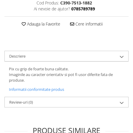
FOARFECI
Cod Produs:
C390-7513-1882
Ai nevoie de ajutor?
0785789789
CUTTERE
ACCESORII PRINDERE
Adauga la Favorite
Cere informatii
TUS/TUSIRE & STAMPILE
INSTRUMENTE DE SCRIS &
CORECTURA
INSTRUMENTE DE SCRIS DE
CALITATE SUPERIOARA
Descriere
STILOURI - ROLLERE - PIXURI CU
GEL & SET-URI
Pix cu grip de foarte buna calitate.
Imaginile au caracter orientativ si pot fi usor diferite fata de
PIXURI CU MECANISM
produse.
PIXURI FARA MECANISM
Informatii conformitate produs
MARKERE WHITEBOARD
MARKERE CU VOPSEA
Review-uri
(0)
MARKERE PERMANENTE
MARKERE SPECIALE
TEXTMARKERE
PRODUSE SIMILARE
CREIOANE MECANICE & REZERVE