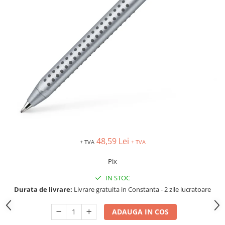
IMPRIMANTA
HARTIE & CARTON COLOR
TIPIZATE & HARTII OPERATIONALE
PLICURI PENTRU CORESPONDENTA,
DOCUMENTE & SPECIALE
ETICHETE AUTOADEZIVE
CUBURI DIN HARTIE & CUBURI
NOTES
CAIETE & BLOCK NOTES-URI
ACCESORII PENTRU BIROU
PERFORATOARE
48,59 Lei
CAPSATOARE & DECAPSATOARE
+ TVA
+ TVA
CAPSE & SUPORTURI
Pix
TAVITE & SUPORT PENTRU
DOCUMENTE
IN STOC
Durata de livrare:
Livrare gratuita in Constanta - 2 zile lucratoare
SUPORT ACCESORII PENTRU SCRIS
BANDA ADEZIVA & DISPENCERE
ADAUGA IN COS
ADEZIVI