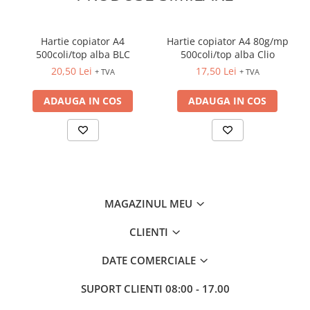
CREIOANE CLASICE & ASCUTITORI
INSTRUMENTE PENTRU
Hartie copiator A4
Hartie copiator A4 80g/mp
CORECTURA
500coli/top alba BLC
500coli/top alba Clio
RIGLE
20,50 Lei
17,50 Lei
+ TVA
+ TVA
COMUNICARE & PREZENTARE
FLIPCHART
ADAUGA IN COS
ADAUGA IN COS
SISTEME DE AFISARE SI DE
PREZENTARE
TABLE MOBILE
TABLE DE CONFERINTA
VIDEOPROIECTOARE
MAGAZINUL MEU
ECRANE DE PROTECTIE SI
ACCESORII
CLIENTI
ACCESORII PENTRU TABLE SI
ECUSOANE
DATE COMERCIALE
SISTEME INTERACTIVE
TEHNICA DE BIROU
SUPORT CLIENTI
08:00 - 17.00
PRODUCTIE PUBLICITARA/AGENDE