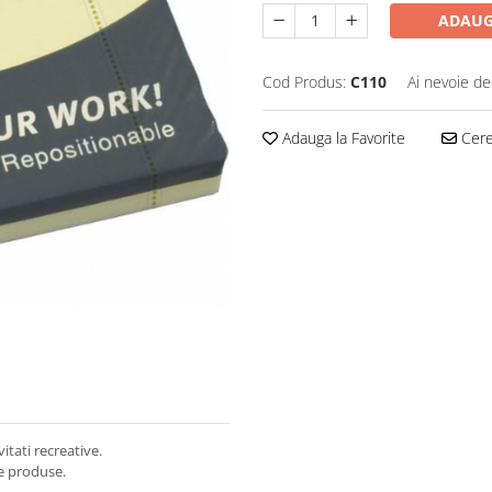
ADAUG
Cod Produs:
C110
Ai nevoie de
Adauga la Favorite
Cere 
itati recreative.
de produse.