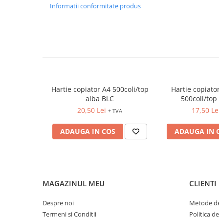
FOARFECI
Informatii conformitate produs
CUTTERE
ACCESORII PRINDERE
TUS/TUSIRE & STAMPILE
INSTRUMENTE DE SCRIS &
CORECTURA
INSTRUMENTE DE SCRIS DE
Hartie copiator A4 500coli/top
Hartie copiat
CALITATE SUPERIOARA
alba BLC
500coli/top 
STILOURI - ROLLERE - PIXURI CU
20,50 Lei
17,50 Le
+ TVA
GEL & SET-URI
PIXURI CU MECANISM
ADAUGA IN COS
ADAUGA IN 
PIXURI FARA MECANISM
MARKERE WHITEBOARD
MARKERE CU VOPSEA
MARKERE PERMANENTE
MAGAZINUL MEU
CLIENTI
MARKERE SPECIALE
TEXTMARKERE
Despre noi
Metode de
CREIOANE MECANICE & REZERVE
Termeni si Conditii
Politica d