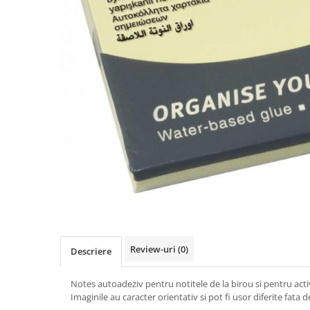
IMPRIMANTA
HARTIE & CARTON COLOR
TIPIZATE & HARTII OPERATIONALE
PLICURI PENTRU CORESPONDENTA,
DOCUMENTE & SPECIALE
ETICHETE AUTOADEZIVE
CUBURI DIN HARTIE & CUBURI
NOTES
CAIETE & BLOCK NOTES-URI
ACCESORII PENTRU BIROU
PERFORATOARE
CAPSATOARE & DECAPSATOARE
CAPSE & SUPORTURI
TAVITE & SUPORT PENTRU
DOCUMENTE
Review-uri
(0)
Descriere
SUPORT ACCESORII PENTRU SCRIS
BANDA ADEZIVA & DISPENCERE
Notes autoadeziv pentru notitele de la birou si pentru activ
Imaginile au caracter orientativ si pot fi usor diferite fata 
ADEZIVI