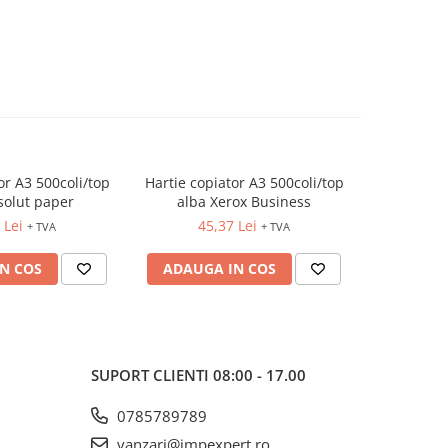
or A3 500coli/top
Hartie copiator A3 500coli/top
Hartie cop
solut paper
alba Xerox Business
alba
 Lei
45,37 Lei
40
+ TVA
+ TVA
N COS
ADAUGA IN COS
ADAUG
SUPORT CLIENTI
08:00 - 17.00
0785789789
vanzari@impexpert.ro