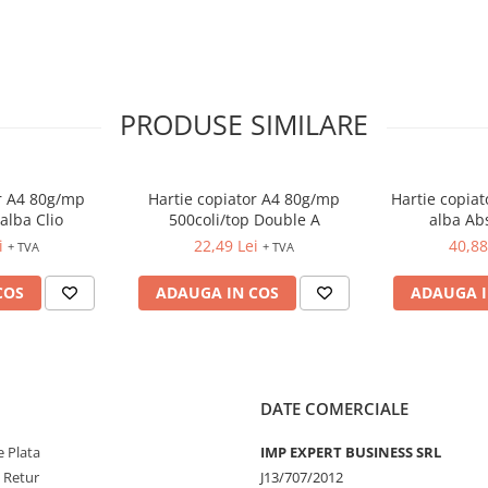
PRODUSE SIMILARE
or A4 80g/mp
Hartie copiator A4 80g/mp
Hartie copiat
alba Clio
500coli/top Double A
alba Ab
i
22,49 Lei
40,88
+ TVA
+ TVA
COS
ADAUGA IN COS
ADAUGA I
DATE COMERCIALE
 Plata
IMP EXPERT BUSINESS SRL
e Retur
J13/707/2012