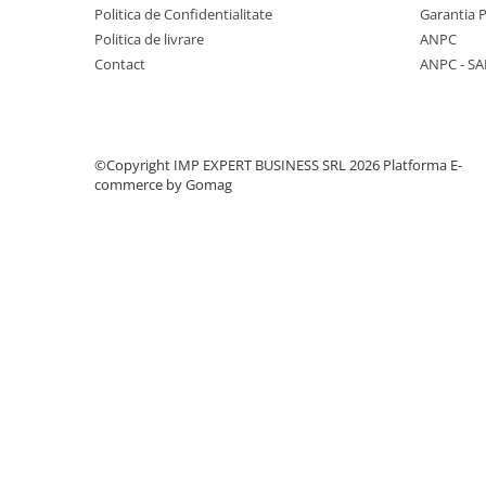
Politica de Confidentialitate
Garantia 
CREIOANE CLASICE & ASCUTITORI
Politica de livrare
ANPC
INSTRUMENTE PENTRU
Contact
ANPC - SA
CORECTURA
RIGLE
COMUNICARE & PREZENTARE
FLIPCHART
©Copyright IMP EXPERT BUSINESS SRL 2026
Platforma E-
commerce by Gomag
SISTEME DE AFISARE SI DE
PREZENTARE
TABLE MOBILE
TABLE DE CONFERINTA
VIDEOPROIECTOARE
ECRANE DE PROTECTIE SI
ACCESORII
ACCESORII PENTRU TABLE SI
ECUSOANE
SISTEME INTERACTIVE
TEHNICA DE BIROU
PRODUCTIE PUBLICITARA/AGENDE