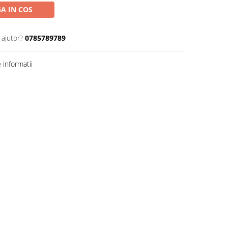
A IN COS
 ajutor?
0785789789
informatii