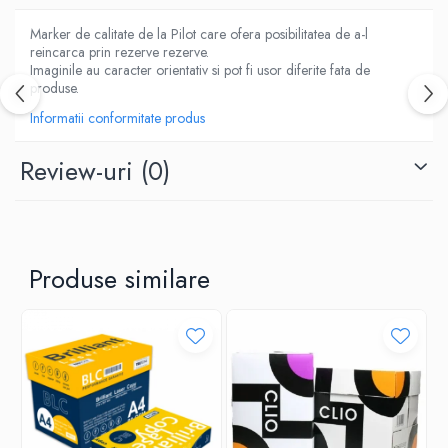
ACCESORII PRINDERE
TUS/TUSIRE & STAMPILE
Marker de calitate de la Pilot care ofera posibilitatea de a-l
reincarca prin rezerve rezerve.
INSTRUMENTE DE SCRIS &
Imaginile au caracter orientativ si pot fi usor diferite fata de
CORECTURA
produse.
INSTRUMENTE DE SCRIS DE CALITATE
Informatii conformitate produs
SUPERIOARA
STILOURI - ROLLERE - PIXURI CU GEL &
Review-uri
(0)
SET-URI
PIXURI CU MECANISM
PIXURI FARA MECANISM
MARKERE WHITEBOARD
Produse similare
MARKERE CU VOPSEA
MARKERE PERMANENTE
MARKERE SPECIALE
TEXTMARKERE
CREIOANE MECANICE & REZERVE
CREIOANE CLASICE & ASCUTITORI
INSTRUMENTE PENTRU CORECTURA