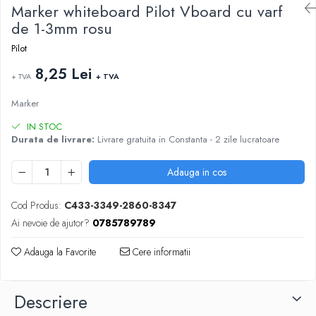
ARTICOLE DIN HARTIE
Marker whiteboard Pilot Vboard cu varf
TIPIZATE & HARTII OPERATIONALE
MANUSI NITRIL NEPUDRATE
de 1-3mm rosu
PLICURI PENTRU CORESPONDENTA,
DOCUMENTE & SPECIALE
Pilot
ETICHETE AUTOADEZIVE
8,25 Lei
+ TVA
+ TVA
CUBURI DIN HARTIE & CUBURI NOTES
CAIETE & BLOCK NOTES-URI
Marker
ACCESORII PENTRU BIROU
IN STOC
Durata de livrare:
Livrare gratuita in Constanta - 2 zile lucratoare
PERFORATOARE
CAPSATOARE & DECAPSATOARE
Adauga in cos
CAPSE & SUPORTURI
TAVITE & SUPORT PENTRU
Cod Produs:
C433-3349-2860-8347
DOCUMENTE
Ai nevoie de ajutor?
0785789789
SUPORT ACCESORII PENTRU SCRIS
BANDA ADEZIVA & DISPENCERE
Adauga la Favorite
Cere informatii
ADEZIVI
FOARFECI
Descriere
CUTTERE