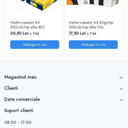
RIGLE
COMUNICARE & PREZENTARE
FLIPCHART
Hartie copiator A4
Hartie copiator A4 80g/mp
500coli/top alba BLC
500coli/top alba Clio
SISTEME DE AFISARE SI DE
PREZENTARE
20,50 Lei
17,50 Lei
+ TVA
+ TVA
TABLE MOBILE
Adauga in cos
Adauga in cos
TABLE DE CONFERINTA
VIDEOPROIECTOARE
ECRANE DE PROTECTIE SI ACCESORII
ACCESORII PENTRU TABLE SI
ECUSOANE
Magazinul meu
SISTEME INTERACTIVE
Clienti
TEHNICA DE BIROU
Date comerciale
Suport clienti
08:00 - 17.00