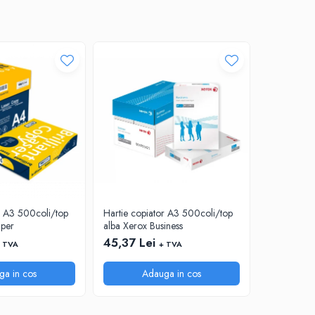
r A3 500coli/top
Hartie copiator A3 500coli/top
Hartie cop
aper
alba Xerox Business
alba Absolu
45,37 Lei
40,88 Le
 TVA
+ TVA
ga in cos
Adauga in cos
A