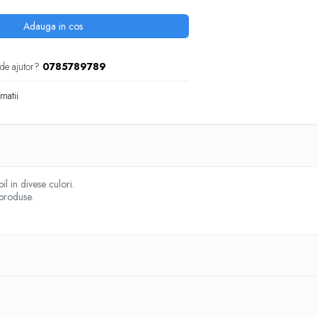
Adauga in cos
 de ajutor?
0785789789
matii
l in divese culori.
 produse.