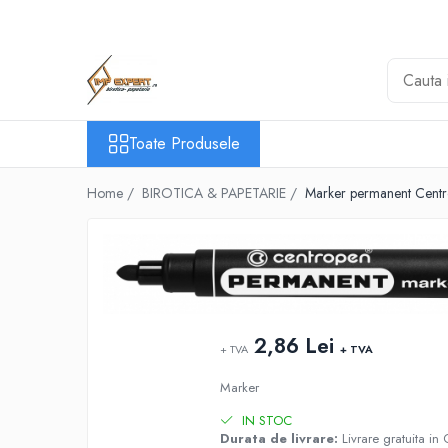
Toate Produsele
BIROTICA & PAPETARIE
ORGANIZARE & ARHIVARE
Toate Produsele
BIBLIORAFTURI & CAIETE MECANICE
ACCESORII ARHIVARE
Home /
BIROTICA & PAPETARIE /
Marker permanent Cent
SEPARATOARE
FILE DE PLASTIC
INDEX AUTOADEZIV
CUTII DE ARHIVARE
DOSARE DIN PLASTIC & CARTON
2,86 Lei
MAPE DE BIROU
+ TVA
+ TVA
CLIPBOARD-URI
Marker
ARTICOLE DIN HARTIE
IN STOC
HARTIE PENTRU COPIATOR SI
Durata de livrare:
Livrare gratuita in 