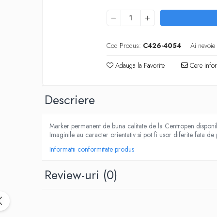
IMPRIMANTA
HARTIE & CARTON COLOR
TIPIZATE & HARTII OPERATIONALE
PLICURI PENTRU CORESPONDENTA,
Cod Produs:
C426-4054
Ai nevoie
DOCUMENTE & SPECIALE
ETICHETE AUTOADEZIVE
Adauga la Favorite
Cere infor
CUBURI DIN HARTIE & CUBURI NOTES
CAIETE & BLOCK NOTES-URI
Descriere
ACCESORII PENTRU BIROU
PERFORATOARE
Marker permanent de buna calitate de la Centropen disponibi
CAPSATOARE & DECAPSATOARE
Imaginile au caracter orientativ si pot fi usor diferite fata de
CAPSE & SUPORTURI
Informatii conformitate produs
TAVITE & SUPORT PENTRU
DOCUMENTE
Review-uri
(0)
SUPORT ACCESORII PENTRU SCRIS
BANDA ADEZIVA & DISPENCERE
ADEZIVI
FOARFECI