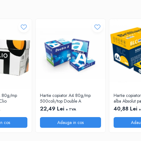
A4 80g/mp
Hartie copiator A4 80g/mp
Hartie copiato
Clio
500coli/top Double A
alba Absolut p
22,49 Lei
40,88 Lei
A
+ TVA
+
n cos
Adauga in cos
Adau