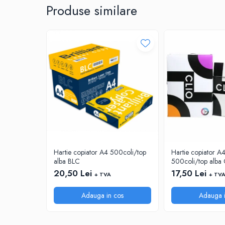
Produse similare
CUTTERE
ACCESORII PRINDERE
TUS/TUSIRE & STAMPILE
INSTRUMENTE DE SCRIS &
CORECTURA
INSTRUMENTE DE SCRIS DE CALITATE
SUPERIOARA
STILOURI - ROLLERE - PIXURI CU GEL &
SET-URI
PIXURI CU MECANISM
PIXURI FARA MECANISM
MARKERE WHITEBOARD
Hartie copiator A4 500coli/top
Hartie copiator 
MARKERE CU VOPSEA
alba BLC
500coli/top alba 
MARKERE PERMANENTE
20,50 Lei
17,50 Lei
+ TVA
+ TV
MARKERE SPECIALE
Adauga in cos
Adauga i
TEXTMARKERE
CREIOANE MECANICE & REZERVE
CREIOANE CLASICE & ASCUTITORI