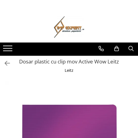
Toate Produsele
BIROTICA & PAPETARIE
ORGANIZARE & ARHIVARE
BIBLIORAFTURI & CAIETE MECANICE
ACCESORII ARHIVARE
Dosar plastic cu clip mov Active Wow Leitz
SEPARATOARE
Leitz
FILE DE PLASTIC
INDEX AUTOADEZIV
CUTII DE ARHIVARE
DOSARE DIN PLASTIC & CARTON
MAPE DE BIROU
CLIPBOARD-URI
ARTICOLE DIN HARTIE
HARTIE PENTRU COPIATOR SI