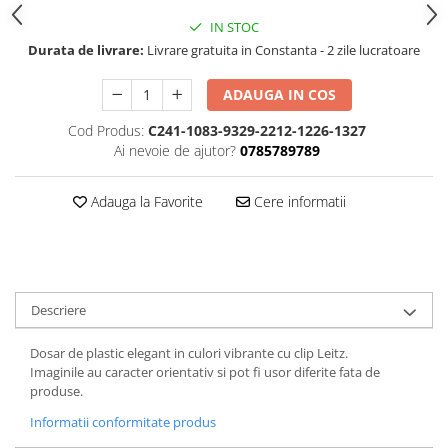
FOARFECI
IN STOC
CUTTERE
Durata de livrare:
Livrare gratuita in Constanta - 2 zile lucratoare
ACCESORII PRINDERE
TUS/TUSIRE & STAMPILE
ADAUGA IN COS
INSTRUMENTE DE SCRIS &
Cod Produs:
C241-1083-9329-2212-1226-1327
CORECTURA
Ai nevoie de ajutor?
0785789789
INSTRUMENTE DE SCRIS DE
CALITATE SUPERIOARA
Adauga la Favorite
Cere informatii
STILOURI - ROLLERE - PIXURI CU
GEL & SET-URI
PIXURI CU MECANISM
PIXURI FARA MECANISM
MARKERE WHITEBOARD
Descriere
MARKERE CU VOPSEA
Dosar de plastic elegant in culori vibrante cu clip Leitz.
MARKERE PERMANENTE
Imaginile au caracter orientativ si pot fi usor diferite fata de
MARKERE SPECIALE
produse.
TEXTMARKERE
Informatii conformitate produs
CREIOANE MECANICE & REZERVE