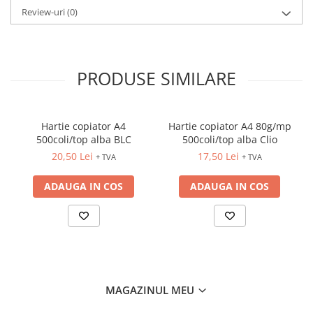
CREIOANE CLASICE & ASCUTITORI
Review-uri
(0)
INSTRUMENTE PENTRU
CORECTURA
RIGLE
PRODUSE SIMILARE
COMUNICARE & PREZENTARE
FLIPCHART
SISTEME DE AFISARE SI DE
Hartie copiator A4
Hartie copiator A4 80g/mp
PREZENTARE
500coli/top alba BLC
500coli/top alba Clio
TABLE MOBILE
20,50 Lei
17,50 Lei
+ TVA
+ TVA
TABLE DE CONFERINTA
ADAUGA IN COS
ADAUGA IN COS
VIDEOPROIECTOARE
ECRANE DE PROTECTIE SI
ACCESORII
ACCESORII PENTRU TABLE SI
ECUSOANE
SISTEME INTERACTIVE
TEHNICA DE BIROU
MAGAZINUL MEU
PRODUCTIE PUBLICITARA/AGENDE