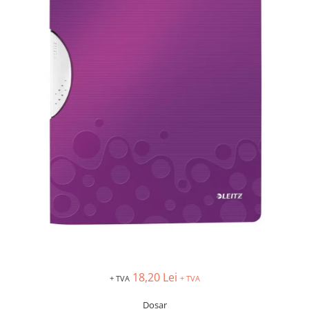
IMPRIMANTA
HARTIE & CARTON COLOR
TIPIZATE & HARTII OPERATIONALE
PLICURI PENTRU CORESPONDENTA,
DOCUMENTE & SPECIALE
ETICHETE AUTOADEZIVE
CUBURI DIN HARTIE & CUBURI
NOTES
CAIETE & BLOCK NOTES-URI
ACCESORII PENTRU BIROU
PERFORATOARE
CAPSATOARE & DECAPSATOARE
CAPSE & SUPORTURI
TAVITE & SUPORT PENTRU
DOCUMENTE
SUPORT ACCESORII PENTRU SCRIS
18,20 Lei
BANDA ADEZIVA & DISPENCERE
+ TVA
+ TVA
ADEZIVI
Dosar