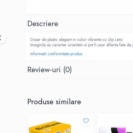
CUTTERE
ACCESORII PRINDERE
TUS/TUSIRE & STAMPILE
Descriere
INSTRUMENTE DE SCRIS &
CORECTURA
Dosar de plastic elegant in culori vibrante cu clip Leitz.
INSTRUMENTE DE SCRIS DE CALITATE
Imaginile au caracter orientativ si pot fi usor diferite fata de
SUPERIOARA
Informatii conformitate produs
STILOURI - ROLLERE - PIXURI CU GEL &
SET-URI
Review-uri
(0)
PIXURI CU MECANISM
PIXURI FARA MECANISM
MARKERE WHITEBOARD
MARKERE CU VOPSEA
Produse similare
MARKERE PERMANENTE
MARKERE SPECIALE
TEXTMARKERE
CREIOANE MECANICE & REZERVE
CREIOANE CLASICE & ASCUTITORI