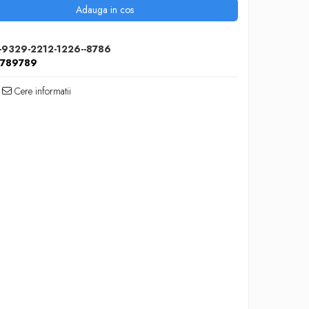
Adauga in cos
-9329-2212-1226--8786
5789789
Cere informatii