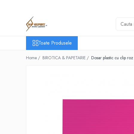
Toate Produsele
BIROTICA & PAPETARIE
ORGANIZARE & ARHIVARE
Toate Produsele
BIBLIORAFTURI & CAIETE MECANICE
ACCESORII ARHIVARE
Home /
BIROTICA & PAPETARIE /
Dosar plastic cu clip ro
SEPARATOARE
FILE DE PLASTIC
INDEX AUTOADEZIV
CUTII DE ARHIVARE
DOSARE DIN PLASTIC & CARTON
MAPE DE BIROU
CLIPBOARD-URI
ARTICOLE DIN HARTIE
HARTIE PENTRU COPIATOR SI