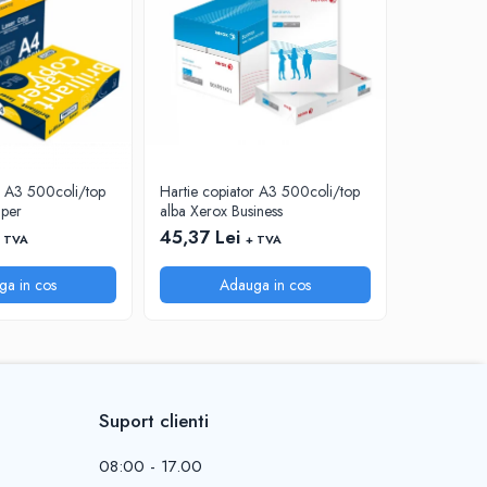
r A3 500coli/top
Hartie copiator A3 500coli/top
Hartie cop
aper
alba Xerox Business
alba Absolu
45,37 Lei
40,88 Le
 TVA
+ TVA
ga in cos
Adauga in cos
A
Suport clienti
08:00 - 17.00