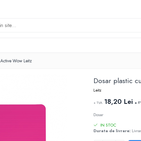
z Active Wow Leitz
Dosar plastic c
Leitz
18,20 Lei
+ TVA
+ 
Dosar
IN STOC
Durata de livrare:
Livrar