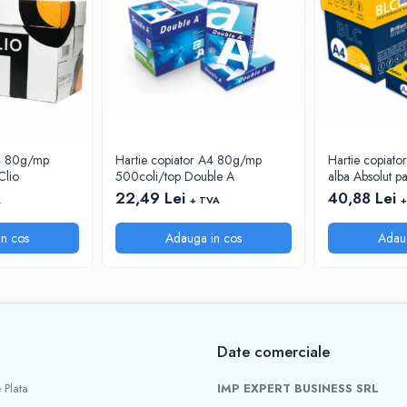
A4 80g/mp
Hartie copiator A4 80g/mp
Hartie copiato
Clio
500coli/top Double A
alba Absolut p
22,49 Lei
40,88 Lei
A
+ TVA
+
n cos
Adauga in cos
Adau
Date comerciale
 Plata
IMP EXPERT BUSINESS SRL