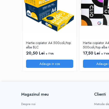
INSTRUMENTE PENTRU CORECTURA
RIGLE
COMUNICARE & PREZENTARE
FLIPCHART
SISTEME DE AFISARE SI DE
PREZENTARE
Hartie copiator A4 500coli/top
Hartie copiator 
TABLE MOBILE
alba BLC
500coli/top alba 
TABLE DE CONFERINTA
20,50 Lei
17,50 Lei
+ TVA
+ TV
VIDEOPROIECTOARE
ECRANE DE PROTECTIE SI ACCESORII
Adauga in cos
Adauga i
ACCESORII PENTRU TABLE SI
ECUSOANE
SISTEME INTERACTIVE
TEHNICA DE BIROU
PRODUCTIE PUBLICITARA/AGENDE &
Magazinul meu
Clienti
CALENDARE/PERSONALIZARI
Despre noi
Metode de
AGENDE DATATE & NEDATATE