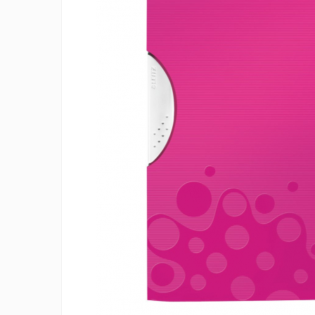
IMPRIMANTA
HARTIE & CARTON COLOR
TIPIZATE & HARTII OPERATIONALE
PLICURI PENTRU CORESPONDENTA,
DOCUMENTE & SPECIALE
ETICHETE AUTOADEZIVE
CUBURI DIN HARTIE & CUBURI NOTES
CAIETE & BLOCK NOTES-URI
ACCESORII PENTRU BIROU
PERFORATOARE
CAPSATOARE & DECAPSATOARE
CAPSE & SUPORTURI
TAVITE & SUPORT PENTRU
DOCUMENTE
SUPORT ACCESORII PENTRU SCRIS
BANDA ADEZIVA & DISPENCERE
ADEZIVI
FOARFECI