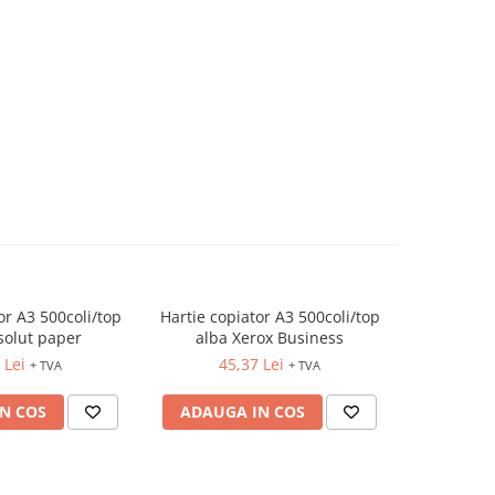
or A3 500coli/top
Hartie copiator A3 500coli/top
Hartie cop
solut paper
alba Xerox Business
alba
 Lei
45,37 Lei
40
+ TVA
+ TVA
N COS
ADAUGA IN COS
ADAUG