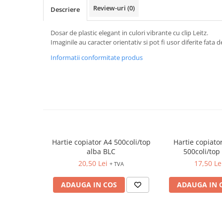
FOARFECI
Review-uri
(0)
Descriere
CUTTERE
ACCESORII PRINDERE
Dosar de plastic elegant in culori vibrante cu clip Leitz.
Imaginile au caracter orientativ si pot fi usor diferite fata 
TUS/TUSIRE & STAMPILE
INSTRUMENTE DE SCRIS &
Informatii conformitate produs
CORECTURA
INSTRUMENTE DE SCRIS DE
CALITATE SUPERIOARA
STILOURI - ROLLERE - PIXURI CU
GEL & SET-URI
PIXURI CU MECANISM
PIXURI FARA MECANISM
Hartie copiator A4 500coli/top
Hartie copiat
alba BLC
500coli/top 
MARKERE WHITEBOARD
20,50 Lei
17,50 Le
+ TVA
MARKERE CU VOPSEA
MARKERE PERMANENTE
ADAUGA IN COS
ADAUGA IN 
MARKERE SPECIALE
TEXTMARKERE
CREIOANE MECANICE & REZERVE