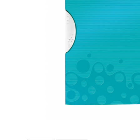
IMPRIMANTA
HARTIE & CARTON COLOR
TIPIZATE & HARTII OPERATIONALE
PLICURI PENTRU CORESPONDENTA,
DOCUMENTE & SPECIALE
ETICHETE AUTOADEZIVE
CUBURI DIN HARTIE & CUBURI
NOTES
CAIETE & BLOCK NOTES-URI
ACCESORII PENTRU BIROU
PERFORATOARE
CAPSATOARE & DECAPSATOARE
CAPSE & SUPORTURI
TAVITE & SUPORT PENTRU
DOCUMENTE
SUPORT ACCESORII PENTRU SCRIS
BANDA ADEZIVA & DISPENCERE
ADEZIVI