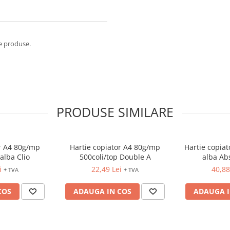
de produse.
PRODUSE SIMILARE
or A4 80g/mp
Hartie copiator A4 80g/mp
Hartie copiat
alba Clio
500coli/top Double A
alba Ab
i
22,49 Lei
40,88
+ TVA
+ TVA
COS
ADAUGA IN COS
ADAUGA I