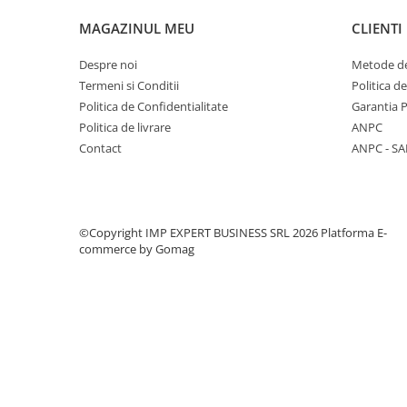
CREIOANE CLASICE & ASCUTITORI
MAGAZINUL MEU
CLIENTI
INSTRUMENTE PENTRU
CORECTURA
Despre noi
Metode de
RIGLE
Termeni si Conditii
Politica d
COMUNICARE & PREZENTARE
Politica de Confidentialitate
Garantia 
Politica de livrare
ANPC
FLIPCHART
Contact
ANPC - SA
SISTEME DE AFISARE SI DE
PREZENTARE
TABLE MOBILE
TABLE DE CONFERINTA
©Copyright IMP EXPERT BUSINESS SRL 2026
Platforma E-
VIDEOPROIECTOARE
commerce by Gomag
ECRANE DE PROTECTIE SI
ACCESORII
ACCESORII PENTRU TABLE SI
ECUSOANE
SISTEME INTERACTIVE
TEHNICA DE BIROU
PRODUCTIE PUBLICITARA/AGENDE