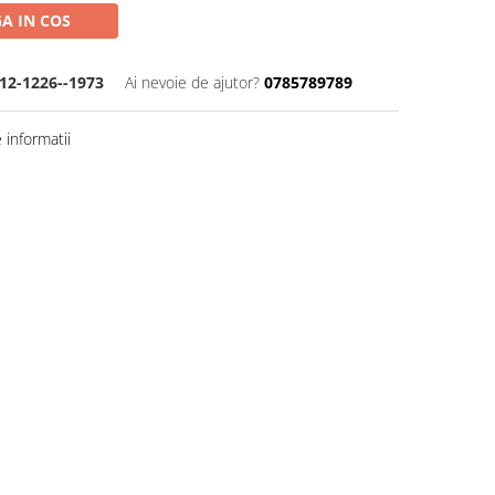
A IN COS
12-1226--1973
Ai nevoie de ajutor?
0785789789
informatii