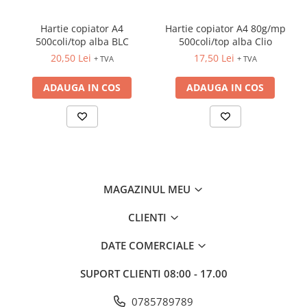
INSTRUMENTE PENTRU
CORECTURA
Hartie copiator A4
Hartie copiator A4 80g/mp
RIGLE
500coli/top alba BLC
500coli/top alba Clio
COMUNICARE & PREZENTARE
20,50 Lei
17,50 Lei
+ TVA
+ TVA
FLIPCHART
ADAUGA IN COS
ADAUGA IN COS
SISTEME DE AFISARE SI DE
PREZENTARE
TABLE MOBILE
TABLE DE CONFERINTA
VIDEOPROIECTOARE
ECRANE DE PROTECTIE SI
MAGAZINUL MEU
ACCESORII
ACCESORII PENTRU TABLE SI
CLIENTI
ECUSOANE
SISTEME INTERACTIVE
DATE COMERCIALE
TEHNICA DE BIROU
SUPORT CLIENTI
08:00 - 17.00
0785789789