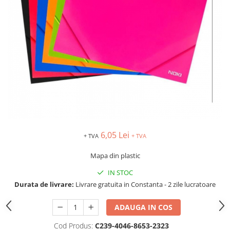
TIPIZATE & HARTII OPERATIONALE
MANUSI NITRIL NEPUDRATE
PLICURI PENTRU CORESPONDENTA,
DOCUMENTE & SPECIALE
ETICHETE AUTOADEZIVE
CUBURI DIN HARTIE & CUBURI
NOTES
CAIETE & BLOCK NOTES-URI
ACCESORII PENTRU BIROU
PERFORATOARE
CAPSATOARE & DECAPSATOARE
6,05 Lei
+ TVA
+ TVA
CAPSE & SUPORTURI
TAVITE & SUPORT PENTRU
Mapa din plastic
DOCUMENTE
IN STOC
SUPORT ACCESORII PENTRU SCRIS
Durata de livrare:
Livrare gratuita in Constanta - 2 zile lucratoare
BANDA ADEZIVA & DISPENCERE
ADEZIVI
ADAUGA IN COS
FOARFECI
Cod Produs:
C239-4046-8653-2323
CUTTERE