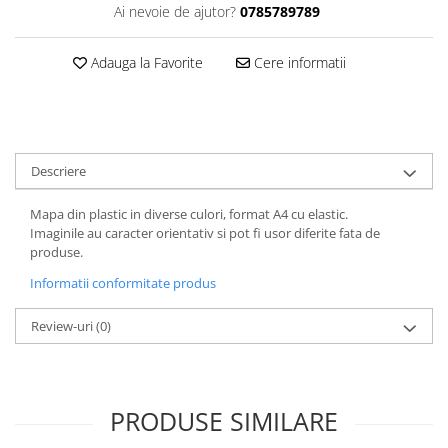
Ai nevoie de ajutor?
0785789789
ACCESORII PRINDERE
TUS/TUSIRE & STAMPILE
Adauga la Favorite
Cere informatii
INSTRUMENTE DE SCRIS &
CORECTURA
INSTRUMENTE DE SCRIS DE
CALITATE SUPERIOARA
Descriere
STILOURI - ROLLERE - PIXURI CU
GEL & SET-URI
Mapa din plastic in diverse culori, format A4 cu elastic.
PIXURI CU MECANISM
Imaginile au caracter orientativ si pot fi usor diferite fata de
PIXURI FARA MECANISM
produse.
MARKERE WHITEBOARD
Informatii conformitate produs
MARKERE CU VOPSEA
MARKERE PERMANENTE
Review-uri
(0)
MARKERE SPECIALE
TEXTMARKERE
CREIOANE MECANICE & REZERVE
PRODUSE SIMILARE
CREIOANE CLASICE & ASCUTITORI