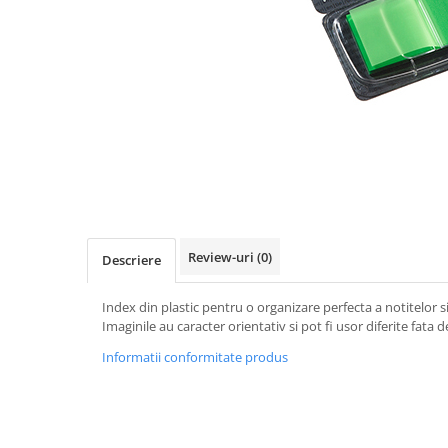
IMPRIMANTA
HARTIE & CARTON COLOR
TIPIZATE & HARTII OPERATIONALE
PLICURI PENTRU CORESPONDENTA,
DOCUMENTE & SPECIALE
ETICHETE AUTOADEZIVE
CUBURI DIN HARTIE & CUBURI
NOTES
CAIETE & BLOCK NOTES-URI
ACCESORII PENTRU BIROU
PERFORATOARE
Review-uri
(0)
Descriere
CAPSATOARE & DECAPSATOARE
CAPSE & SUPORTURI
Index din plastic pentru o organizare perfecta a notitelor 
Imaginile au caracter orientativ si pot fi usor diferite fata 
TAVITE & SUPORT PENTRU
DOCUMENTE
Informatii conformitate produs
SUPORT ACCESORII PENTRU SCRIS
BANDA ADEZIVA & DISPENCERE
ADEZIVI