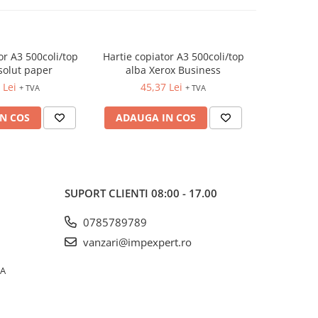
or A3 500coli/top
Hartie copiator A3 500coli/top
Hartie cop
solut paper
alba Xerox Business
alba
 Lei
45,37 Lei
40
+ TVA
+ TVA
N COS
ADAUGA IN COS
ADAUG
SUPORT CLIENTI
08:00 - 17.00
0785789789
vanzari@impexpert.ro
0A