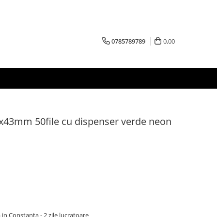
0785789789
0,00
25x43mm 50file cu dispenser verde neon
 in Constanta - 2 zile lucratoare