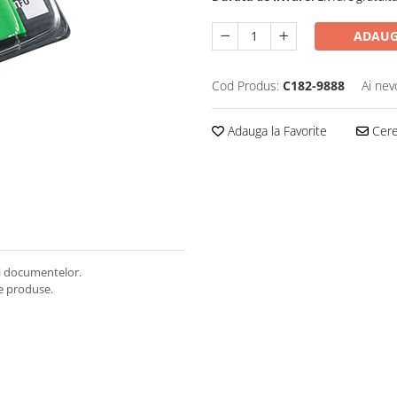
ADAUG
Cod Produs:
C182-9888
Ai nev
Adauga la Favorite
Cere 
si documentelor.
de produse.