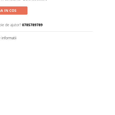
A IN COS
oie de ajutor?
0785789789
informatii