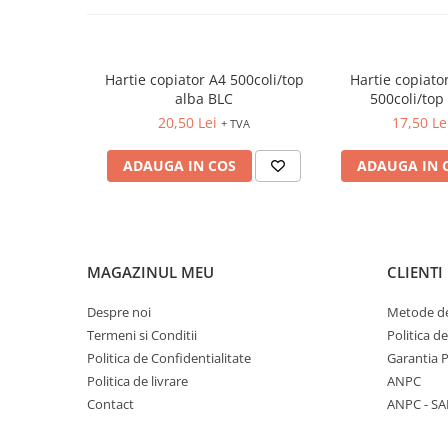
FOARFECI
CUTTERE
ACCESORII PRINDERE
Hartie copiator A4 500coli/top
Hartie copiat
TUS/TUSIRE & STAMPILE
alba BLC
500coli/top 
INSTRUMENTE DE SCRIS &
20,50 Lei
17,50 Le
+ TVA
CORECTURA
INSTRUMENTE DE SCRIS DE
ADAUGA IN COS
ADAUGA IN 
CALITATE SUPERIOARA
STILOURI - ROLLERE - PIXURI CU
GEL & SET-URI
PIXURI CU MECANISM
MAGAZINUL MEU
CLIENTI
PIXURI FARA MECANISM
MARKERE WHITEBOARD
Despre noi
Metode de
MARKERE CU VOPSEA
Termeni si Conditii
Politica d
Politica de Confidentialitate
Garantia 
MARKERE PERMANENTE
Politica de livrare
ANPC
MARKERE SPECIALE
Contact
ANPC - SA
TEXTMARKERE
CREIOANE MECANICE & REZERVE