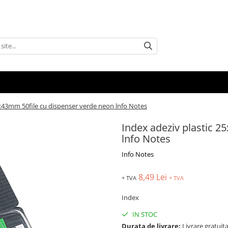
5x43mm 50file cu dispenser verde neon lnfo Notes
Index adeziv plastic 
lnfo Notes
Info Notes
8,49 Lei
+ TVA
+ TVA
Index
IN STOC
Durata de livrare:
Livrare gratuita