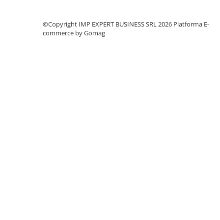
CREIOANE CLASICE & ASCUTITORI
INSTRUMENTE PENTRU
©Copyright IMP EXPERT BUSINESS SRL 2026
Platforma E-
CORECTURA
commerce by Gomag
RIGLE
COMUNICARE & PREZENTARE
FLIPCHART
SISTEME DE AFISARE SI DE
PREZENTARE
TABLE MOBILE
TABLE DE CONFERINTA
VIDEOPROIECTOARE
ECRANE DE PROTECTIE SI
ACCESORII
ACCESORII PENTRU TABLE SI
ECUSOANE
SISTEME INTERACTIVE
TEHNICA DE BIROU
PRODUCTIE PUBLICITARA/AGENDE