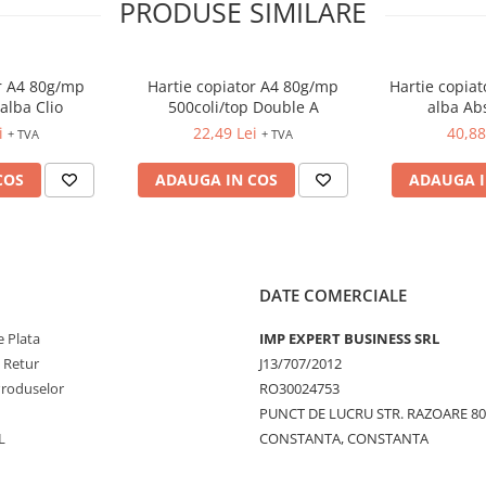
PRODUSE SIMILARE
or A4 80g/mp
Hartie copiator A4 80g/mp
Hartie copiat
alba Clio
500coli/top Double A
alba Ab
i
22,49 Lei
40,88
+ TVA
+ TVA
COS
ADAUGA IN COS
ADAUGA I
DATE COMERCIALE
 Plata
IMP EXPERT BUSINESS SRL
e Retur
J13/707/2012
Produselor
RO30024753
PUNCT DE LUCRU STR. RAZOARE 8
L
CONSTANTA, CONSTANTA