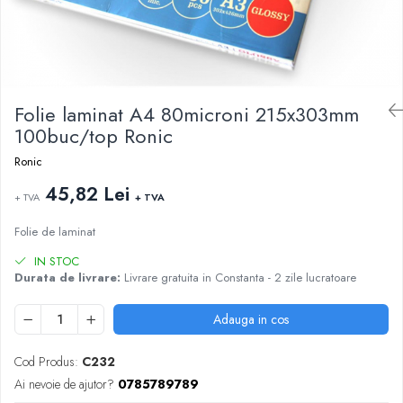
ARTICOLE DIN HARTIE
TIPIZATE & HARTII OPERATIONALE
MANUSI NITRIL NEPUDRATE
PLICURI PENTRU CORESPONDENTA,
DOCUMENTE & SPECIALE
ETICHETE AUTOADEZIVE
CUBURI DIN HARTIE & CUBURI NOTES
Folie laminat A4 80microni 215x303mm
CAIETE & BLOCK NOTES-URI
100buc/top Ronic
ACCESORII PENTRU BIROU
Ronic
PERFORATOARE
45,82 Lei
+ TVA
+ TVA
CAPSATOARE & DECAPSATOARE
CAPSE & SUPORTURI
Folie de laminat
TAVITE & SUPORT PENTRU
IN STOC
DOCUMENTE
Durata de livrare:
Livrare gratuita in Constanta - 2 zile lucratoare
SUPORT ACCESORII PENTRU SCRIS
BANDA ADEZIVA & DISPENCERE
Adauga in cos
ADEZIVI
FOARFECI
Cod Produs:
C232
CUTTERE
Ai nevoie de ajutor?
0785789789