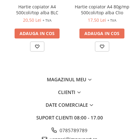
INSTRUMENTE PENTRU
Hartie copiator A4
Hartie copiator A4 80g/mp
CORECTURA
500coli/top alba BLC
500coli/top alba Clio
RIGLE
20,50 Lei
17,50 Lei
+ TVA
+ TVA
COMUNICARE & PREZENTARE
ADAUGA IN COS
ADAUGA IN COS
FLIPCHART
SISTEME DE AFISARE SI DE
PREZENTARE
TABLE MOBILE
TABLE DE CONFERINTA
VIDEOPROIECTOARE
MAGAZINUL MEU
ECRANE DE PROTECTIE SI
ACCESORII
CLIENTI
ACCESORII PENTRU TABLE SI
ECUSOANE
DATE COMERCIALE
SISTEME INTERACTIVE
TEHNICA DE BIROU
SUPORT CLIENTI
08:00 - 17.00
0785789789