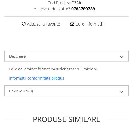
Cod Produs:
C230
ACCESORII PRINDERE
Ai nevoie de ajutor?
0785789789
TUS/TUSIRE & STAMPILE
INSTRUMENTE DE SCRIS &
Adauga la Favorite
Cere informatii
CORECTURA
INSTRUMENTE DE SCRIS DE
CALITATE SUPERIOARA
STILOURI - ROLLERE - PIXURI CU
Descriere
GEL & SET-URI
PIXURI CU MECANISM
Folie de laminat format A4 si densitate 125microni.
PIXURI FARA MECANISM
Informatii conformitate produs
MARKERE WHITEBOARD
MARKERE CU VOPSEA
Review-uri
(0)
MARKERE PERMANENTE
MARKERE SPECIALE
TEXTMARKERE
PRODUSE SIMILARE
CREIOANE MECANICE & REZERVE
CREIOANE CLASICE & ASCUTITORI