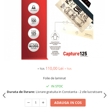
TIPIZATE & HARTII OPERATIONALE
MANUSI NITRIL NEPUDRATE
PLICURI PENTRU CORESPONDENTA,
DOCUMENTE & SPECIALE
ETICHETE AUTOADEZIVE
CUBURI DIN HARTIE & CUBURI
NOTES
CAIETE & BLOCK NOTES-URI
ACCESORII PENTRU BIROU
PERFORATOARE
CAPSATOARE & DECAPSATOARE
CAPSE & SUPORTURI
110,00 Lei
+ TVA
+ TVA
TAVITE & SUPORT PENTRU
DOCUMENTE
Folie de laminat
SUPORT ACCESORII PENTRU SCRIS
IN STOC
BANDA ADEZIVA & DISPENCERE
Durata de livrare:
Livrare gratuita in Constanta - 2 zile lucratoare
ADEZIVI
FOARFECI
ADAUGA IN COS
CUTTERE