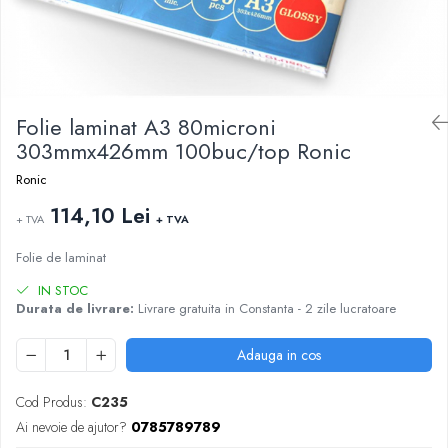
ARTICOLE DIN HARTIE
TIPIZATE & HARTII OPERATIONALE
MANUSI NITRIL NEPUDRATE
PLICURI PENTRU CORESPONDENTA,
DOCUMENTE & SPECIALE
ETICHETE AUTOADEZIVE
CUBURI DIN HARTIE & CUBURI NOTES
Folie laminat A3 80microni
CAIETE & BLOCK NOTES-URI
303mmx426mm 100buc/top Ronic
ACCESORII PENTRU BIROU
Ronic
PERFORATOARE
114,10 Lei
+ TVA
+ TVA
CAPSATOARE & DECAPSATOARE
CAPSE & SUPORTURI
Folie de laminat
TAVITE & SUPORT PENTRU
IN STOC
DOCUMENTE
Durata de livrare:
Livrare gratuita in Constanta - 2 zile lucratoare
SUPORT ACCESORII PENTRU SCRIS
BANDA ADEZIVA & DISPENCERE
Adauga in cos
ADEZIVI
FOARFECI
Cod Produs:
C235
CUTTERE
Ai nevoie de ajutor?
0785789789