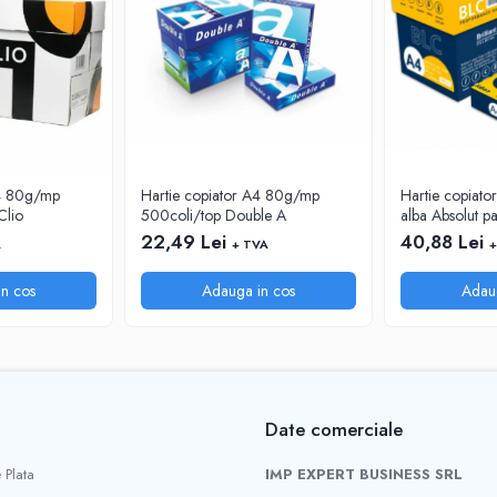
A4 80g/mp
Hartie copiator A4 80g/mp
Hartie copiato
Clio
500coli/top Double A
alba Absolut p
22,49 Lei
40,88 Lei
A
+ TVA
+
n cos
Adauga in cos
Adau
Date comerciale
 Plata
IMP EXPERT BUSINESS SRL