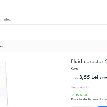
es
Fluid corector
Kores
3,55 Lei
+ TVA
+ TV
Fluid corector
IN STOC
Durata de livrare:
Livrar