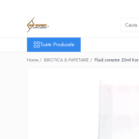
Toate Produsele
BIROTICA & PAPETARIE
ORGANIZARE & ARHIVARE
Toate Produsele
BIBLIORAFTURI & CAIETE MECANICE
ACCESORII ARHIVARE
Home /
BIROTICA & PAPETARIE /
Fluid corector 20ml Kor
SEPARATOARE
FILE DE PLASTIC
INDEX AUTOADEZIV
CUTII DE ARHIVARE
DOSARE DIN PLASTIC & CARTON
MAPE DE BIROU
CLIPBOARD-URI
ARTICOLE DIN HARTIE
HARTIE PENTRU COPIATOR SI