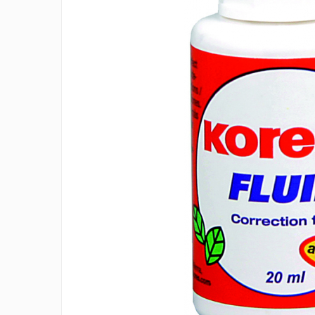
IMPRIMANTA
HARTIE & CARTON COLOR
TIPIZATE & HARTII OPERATIONALE
PLICURI PENTRU CORESPONDENTA,
DOCUMENTE & SPECIALE
ETICHETE AUTOADEZIVE
CUBURI DIN HARTIE & CUBURI NOTES
CAIETE & BLOCK NOTES-URI
ACCESORII PENTRU BIROU
PERFORATOARE
CAPSATOARE & DECAPSATOARE
CAPSE & SUPORTURI
TAVITE & SUPORT PENTRU
DOCUMENTE
SUPORT ACCESORII PENTRU SCRIS
BANDA ADEZIVA & DISPENCERE
ADEZIVI
FOARFECI