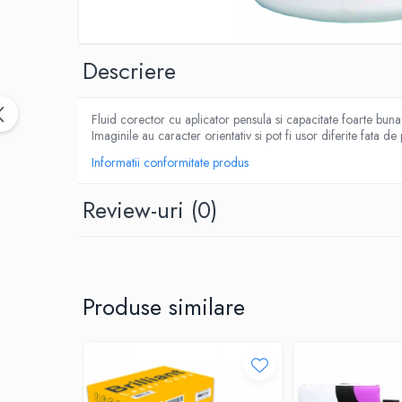
CUTTERE
ACCESORII PRINDERE
TUS/TUSIRE & STAMPILE
Descriere
INSTRUMENTE DE SCRIS &
CORECTURA
Fluid corector cu aplicator pensula si capacitate foarte bun
INSTRUMENTE DE SCRIS DE CALITATE
Imaginile au caracter orientativ si pot fi usor diferite fata de
SUPERIOARA
Informatii conformitate produs
STILOURI - ROLLERE - PIXURI CU GEL &
SET-URI
Review-uri
(0)
PIXURI CU MECANISM
PIXURI FARA MECANISM
MARKERE WHITEBOARD
MARKERE CU VOPSEA
Produse similare
MARKERE PERMANENTE
MARKERE SPECIALE
TEXTMARKERE
CREIOANE MECANICE & REZERVE
CREIOANE CLASICE & ASCUTITORI