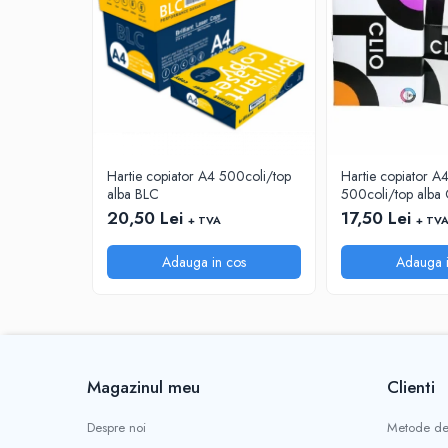
INSTRUMENTE PENTRU CORECTURA
RIGLE
COMUNICARE & PREZENTARE
FLIPCHART
SISTEME DE AFISARE SI DE
PREZENTARE
Hartie copiator A4 500coli/top
Hartie copiator 
TABLE MOBILE
alba BLC
500coli/top alba 
TABLE DE CONFERINTA
20,50 Lei
17,50 Lei
+ TVA
+ TV
VIDEOPROIECTOARE
ECRANE DE PROTECTIE SI ACCESORII
Adauga in cos
Adauga i
ACCESORII PENTRU TABLE SI
ECUSOANE
SISTEME INTERACTIVE
TEHNICA DE BIROU
PRODUCTIE PUBLICITARA/AGENDE &
Magazinul meu
Clienti
CALENDARE/PERSONALIZARI
Despre noi
Metode de
AGENDE DATATE & NEDATATE