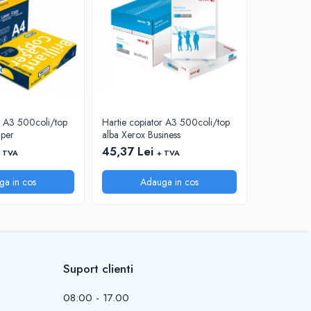
r A3 500coli/top
Hartie copiator A3 500coli/top
Hartie cop
aper
alba Xerox Business
alba Absolu
45,37 Lei
40,88 Le
 TVA
+ TVA
ga in cos
Adauga in cos
A
Suport clienti
08:00 - 17.00