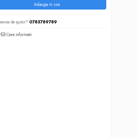
Adauga in cos
nevoie de ajutor?
0785789789
Cere informatii