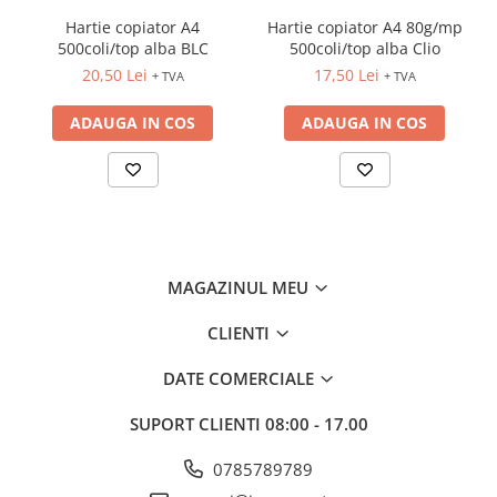
INSTRUMENTE PENTRU
Hartie copiator A4
Hartie copiator A4 80g/mp
CORECTURA
500coli/top alba BLC
500coli/top alba Clio
RIGLE
20,50 Lei
17,50 Lei
+ TVA
+ TVA
COMUNICARE & PREZENTARE
FLIPCHART
ADAUGA IN COS
ADAUGA IN COS
SISTEME DE AFISARE SI DE
PREZENTARE
TABLE MOBILE
TABLE DE CONFERINTA
VIDEOPROIECTOARE
ECRANE DE PROTECTIE SI
MAGAZINUL MEU
ACCESORII
CLIENTI
ACCESORII PENTRU TABLE SI
ECUSOANE
DATE COMERCIALE
SISTEME INTERACTIVE
TEHNICA DE BIROU
SUPORT CLIENTI
08:00 - 17.00
0785789789