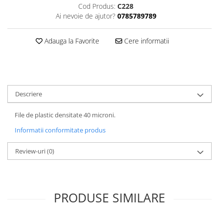
Cod Produs:
C228
ACCESORII PRINDERE
Ai nevoie de ajutor?
0785789789
TUS/TUSIRE & STAMPILE
INSTRUMENTE DE SCRIS &
Adauga la Favorite
Cere informatii
CORECTURA
INSTRUMENTE DE SCRIS DE
CALITATE SUPERIOARA
STILOURI - ROLLERE - PIXURI CU
Descriere
GEL & SET-URI
PIXURI CU MECANISM
File de plastic densitate 40 microni.
PIXURI FARA MECANISM
Informatii conformitate produs
MARKERE WHITEBOARD
MARKERE CU VOPSEA
Review-uri
(0)
MARKERE PERMANENTE
MARKERE SPECIALE
TEXTMARKERE
PRODUSE SIMILARE
CREIOANE MECANICE & REZERVE
CREIOANE CLASICE & ASCUTITORI