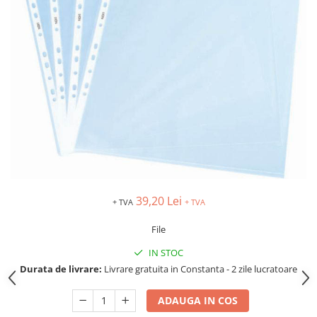
TIPIZATE & HARTII OPERATIONALE
MANUSI NITRIL NEPUDRATE
PLICURI PENTRU CORESPONDENTA,
DOCUMENTE & SPECIALE
ETICHETE AUTOADEZIVE
CUBURI DIN HARTIE & CUBURI
NOTES
CAIETE & BLOCK NOTES-URI
ACCESORII PENTRU BIROU
PERFORATOARE
CAPSATOARE & DECAPSATOARE
CAPSE & SUPORTURI
39,20 Lei
+ TVA
+ TVA
TAVITE & SUPORT PENTRU
DOCUMENTE
File
SUPORT ACCESORII PENTRU SCRIS
IN STOC
BANDA ADEZIVA & DISPENCERE
Durata de livrare:
Livrare gratuita in Constanta - 2 zile lucratoare
ADEZIVI
FOARFECI
ADAUGA IN COS
CUTTERE