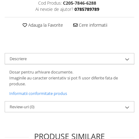
Cod Produs:
C205-7846-6288
ACCESORII PRINDERE
Ai nevoie de ajutor?
0785789789
TUS/TUSIRE & STAMPILE
INSTRUMENTE DE SCRIS &
Adauga la Favorite
Cere informatii
CORECTURA
INSTRUMENTE DE SCRIS DE
CALITATE SUPERIOARA
STILOURI - ROLLERE - PIXURI CU
Descriere
GEL & SET-URI
PIXURI CU MECANISM
Dosar pentru arhivare documente.
PIXURI FARA MECANISM
Imaginile au caracter orientativ si pot fi usor diferite fata de
produse.
MARKERE WHITEBOARD
MARKERE CU VOPSEA
Informatii conformitate produs
MARKERE PERMANENTE
Review-uri
(0)
MARKERE SPECIALE
TEXTMARKERE
CREIOANE MECANICE & REZERVE
CREIOANE CLASICE & ASCUTITORI
PRODUSE SIMILARE