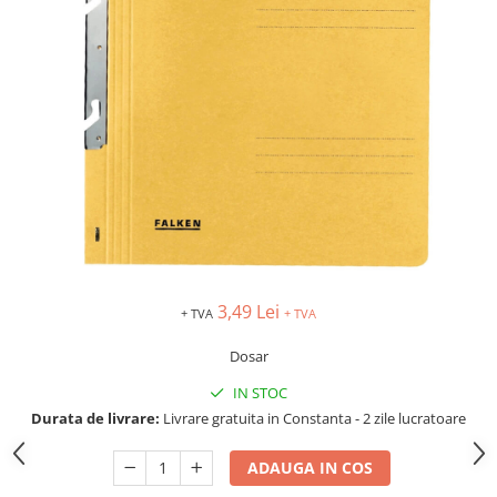
TIPIZATE & HARTII OPERATIONALE
MANUSI NITRIL NEPUDRATE
PLICURI PENTRU CORESPONDENTA,
DOCUMENTE & SPECIALE
ETICHETE AUTOADEZIVE
CUBURI DIN HARTIE & CUBURI
NOTES
CAIETE & BLOCK NOTES-URI
ACCESORII PENTRU BIROU
PERFORATOARE
CAPSATOARE & DECAPSATOARE
CAPSE & SUPORTURI
3,49 Lei
+ TVA
+ TVA
TAVITE & SUPORT PENTRU
DOCUMENTE
Dosar
SUPORT ACCESORII PENTRU SCRIS
IN STOC
BANDA ADEZIVA & DISPENCERE
Durata de livrare:
Livrare gratuita in Constanta - 2 zile lucratoare
ADEZIVI
FOARFECI
ADAUGA IN COS
CUTTERE