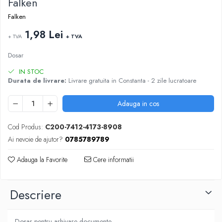
Falken
ARTICOLE DIN HARTIE
TIPIZATE & HARTII OPERATIONALE
MANUSI NITRIL NEPUDRATE
Falken
PLICURI PENTRU CORESPONDENTA,
DOCUMENTE & SPECIALE
1,98 Lei
+ TVA
+ TVA
ETICHETE AUTOADEZIVE
Dosar
CUBURI DIN HARTIE & CUBURI NOTES
CAIETE & BLOCK NOTES-URI
IN STOC
Durata de livrare:
Livrare gratuita in Constanta - 2 zile lucratoare
ACCESORII PENTRU BIROU
PERFORATOARE
Adauga in cos
CAPSATOARE & DECAPSATOARE
CAPSE & SUPORTURI
Cod Produs:
C200-7412-4173-8908
TAVITE & SUPORT PENTRU
Ai nevoie de ajutor?
0785789789
DOCUMENTE
Adauga la Favorite
Cere informatii
SUPORT ACCESORII PENTRU SCRIS
BANDA ADEZIVA & DISPENCERE
ADEZIVI
Descriere
FOARFECI
CUTTERE
Dosar pentru arhivare documente.