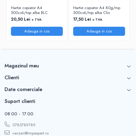
RIGLE
Hartie copiator A4
Hartie copiator A4 80g/mp
COMUNICARE & PREZENTARE
500coli/top alba BLC
500coli/top alba Clio
20,50 Lei
17,50 Lei
+ TVA
+ TVA
FLIPCHART
SISTEME DE AFISARE SI DE
Adauga in cos
Adauga in cos
PREZENTARE
TABLE MOBILE
TABLE DE CONFERINTA
VIDEOPROIECTOARE
Magazinul meu
ECRANE DE PROTECTIE SI ACCESORII
ACCESORII PENTRU TABLE SI
Clienti
ECUSOANE
SISTEME INTERACTIVE
Date comerciale
TEHNICA DE BIROU
Suport clienti
08:00 - 17.00
0785789789
vanzari@impexpert.ro