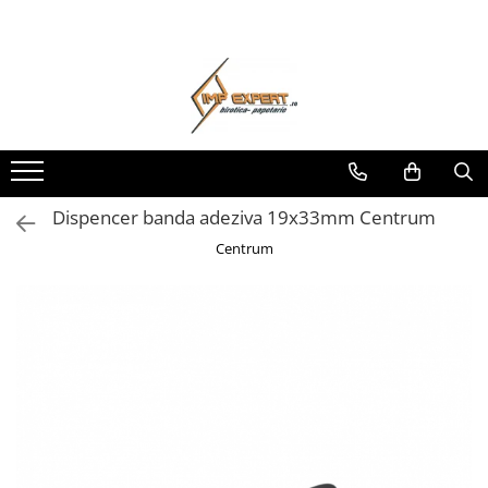
Toate Produsele
BIROTICA & PAPETARIE
ORGANIZARE & ARHIVARE
BIBLIORAFTURI & CAIETE MECANICE
ACCESORII ARHIVARE
Dispencer banda adeziva 19x33mm Centrum
SEPARATOARE
Centrum
FILE DE PLASTIC
INDEX AUTOADEZIV
CUTII DE ARHIVARE
DOSARE DIN PLASTIC & CARTON
MAPE DE BIROU
CLIPBOARD-URI
ARTICOLE DIN HARTIE
HARTIE PENTRU COPIATOR SI