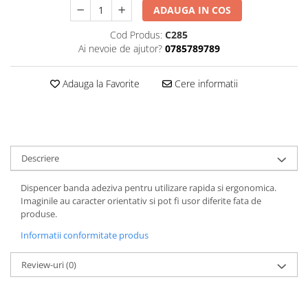
FOARFECI
ADAUGA IN COS
CUTTERE
Cod Produs:
C285
ACCESORII PRINDERE
Ai nevoie de ajutor?
0785789789
TUS/TUSIRE & STAMPILE
INSTRUMENTE DE SCRIS &
Adauga la Favorite
Cere informatii
CORECTURA
INSTRUMENTE DE SCRIS DE
CALITATE SUPERIOARA
STILOURI - ROLLERE - PIXURI CU
GEL & SET-URI
Descriere
PIXURI CU MECANISM
Dispencer banda adeziva pentru utilizare rapida si ergonomica.
PIXURI FARA MECANISM
Imaginile au caracter orientativ si pot fi usor diferite fata de
MARKERE WHITEBOARD
produse.
MARKERE CU VOPSEA
Informatii conformitate produs
MARKERE PERMANENTE
Review-uri
(0)
MARKERE SPECIALE
TEXTMARKERE
CREIOANE MECANICE & REZERVE