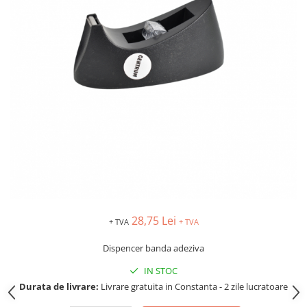
IMPRIMANTA
HARTIE & CARTON COLOR
TIPIZATE & HARTII OPERATIONALE
PLICURI PENTRU CORESPONDENTA,
DOCUMENTE & SPECIALE
ETICHETE AUTOADEZIVE
CUBURI DIN HARTIE & CUBURI
NOTES
CAIETE & BLOCK NOTES-URI
ACCESORII PENTRU BIROU
PERFORATOARE
CAPSATOARE & DECAPSATOARE
CAPSE & SUPORTURI
28,75 Lei
+ TVA
+ TVA
TAVITE & SUPORT PENTRU
DOCUMENTE
Dispencer banda adeziva
SUPORT ACCESORII PENTRU SCRIS
IN STOC
BANDA ADEZIVA & DISPENCERE
Durata de livrare:
Livrare gratuita in Constanta - 2 zile lucratoare
ADEZIVI