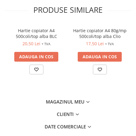
CREIOANE CLASICE & ASCUTITORI
PRODUSE SIMILARE
INSTRUMENTE PENTRU
CORECTURA
RIGLE
Hartie copiator A4
Hartie copiator A4 80g/mp
COMUNICARE & PREZENTARE
500coli/top alba BLC
500coli/top alba Clio
20,50 Lei
17,50 Lei
FLIPCHART
+ TVA
+ TVA
SISTEME DE AFISARE SI DE
ADAUGA IN COS
ADAUGA IN COS
PREZENTARE
TABLE MOBILE
TABLE DE CONFERINTA
VIDEOPROIECTOARE
ECRANE DE PROTECTIE SI
ACCESORII
MAGAZINUL MEU
ACCESORII PENTRU TABLE SI
ECUSOANE
CLIENTI
SISTEME INTERACTIVE
TEHNICA DE BIROU
DATE COMERCIALE
PRODUCTIE PUBLICITARA/AGENDE