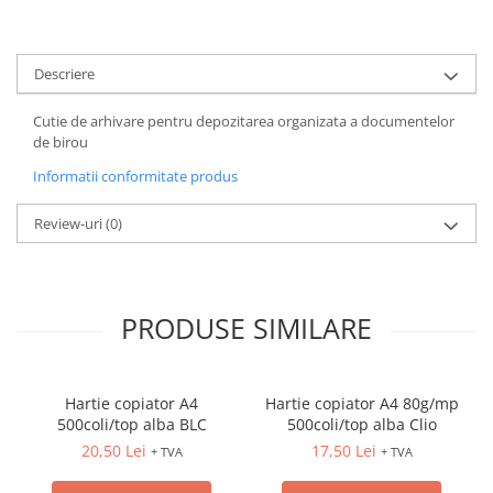
ACCESORII PRINDERE
TUS/TUSIRE & STAMPILE
Descriere
INSTRUMENTE DE SCRIS &
CORECTURA
Cutie de arhivare pentru depozitarea organizata a documentelor
INSTRUMENTE DE SCRIS DE
de birou
CALITATE SUPERIOARA
Informatii conformitate produs
STILOURI - ROLLERE - PIXURI CU
GEL & SET-URI
Review-uri
(0)
PIXURI CU MECANISM
PIXURI FARA MECANISM
MARKERE WHITEBOARD
PRODUSE SIMILARE
MARKERE CU VOPSEA
MARKERE PERMANENTE
MARKERE SPECIALE
Hartie copiator A4
Hartie copiator A4 80g/mp
TEXTMARKERE
500coli/top alba BLC
500coli/top alba Clio
CREIOANE MECANICE & REZERVE
20,50 Lei
17,50 Lei
+ TVA
+ TVA
CREIOANE CLASICE & ASCUTITORI