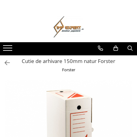
BIROTICA & PAPETARIE
PRODUCTIE PUBLICITARA/AGENDE & CALENDARE/PERSONALIZARI
CARTUSE & IT
IGIENA & CURATENIE
PROTOCOL
ELECTRICE
PROTECTIA MUNCII
MOBILIER & SCAUNE DE BIROU
ORGANIZARE & ARHIVARE
AGENDE DATATE & NEDATATE
CARTUSE
ECOLAB
CEAI
ELECTRICE
PROTECTIE PERSONALA
SCAUNE EXECUTIV DIRECTORIALE
BIBLIORAFTURI & CAIETE MECANICE
CALENDARE DE BIROU & PERETE
CARTUSE ORIGINALE (OEM)
SAPUNURI & DEZINFECTANTI
CAFEA
PROTECTIE IMBRACAMINTE
SCAUNE OPERATIONAL
ERGONOMICE
ACCESORII ARHIVARE
CARTUSE COMPATIBILE
PRODUCTIE PUBLICITARA
ODORIZANTE PENTRU CAMERA
CIOCOLATA & BOMBOANE DE
PROTECTIE INCALTAMINTE
CIOCOLATA
SCAUNE PROFESIONAL-
SEPARATOARE
IT
PERSONALIZARI
DETERGENTI PENTRU PARDOSELI
TRUSE SANITARE
Cutie de arhivare 150mm natur Forster
INDUSTRIAL-LABORATOARE
FILE DE PLASTIC
FURSECURI & BISCUITI
LAPTOP-URI
DETERGENTI UNIVERSALI
STINGATOARE AUTORIZATE
Forster
SCAUNE VIZITATOR
INDEX AUTOADEZIV
IMPRIMANTE SI COPIATOARE
ACCESORII PENTRU PROTOCOL
SOLUTII PENTRU BAIE &
ACCESORII DE PROTECTIE
CUTII DE ARHIVARE
MESE REGLABILE & BANCI
DESKTOP-URI
ODORIZANTE WC
APARATE DE CAFEA
DOSARE DIN PLASTIC & CARTON
ACCESORII PC & LAPTOP
MOBILIER EDUCATIONAL
SOLUTII BUCATARIE
MAPE DE BIROU
MOBILIER DE BIROU
DETERGENT GEAMURI
CLIPBOARD-URI
MOBILIER METALIC
ARTICOLE DIN HARTIE
DETERGENTI PENTRU TEXTILE &
BALSAM
HARTIE PENTRU COPIATOR SI
IMPRIMANTA
ACCESORII PENTRU CURATENIE
HARTIE & CARTON COLOR
ARTICOLE DIN HARTIE