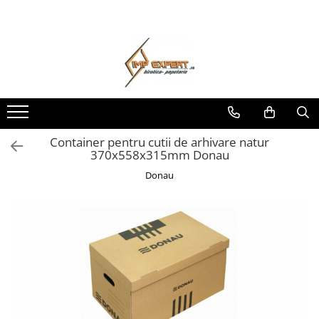
Toate Produsele
BIROTICA & PAPETARIE
ORGANIZARE & ARHIVARE
BIBLIORAFTURI & CAIETE MECANICE
ACCESORII ARHIVARE
Container pentru cutii de arhivare natur
370x558x315mm Donau
SEPARATOARE
FILE DE PLASTIC
Donau
INDEX AUTOADEZIV
CUTII DE ARHIVARE
DOSARE DIN PLASTIC & CARTON
MAPE DE BIROU
CLIPBOARD-URI
ARTICOLE DIN HARTIE
HARTIE PENTRU COPIATOR SI