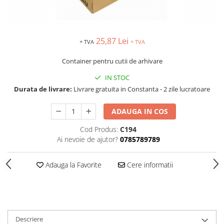
IMPRIMANTA
HARTIE & CARTON COLOR
TIPIZATE & HARTII OPERATIONALE
PLICURI PENTRU CORESPONDENTA,
25,87 Lei
+ TVA
+ TVA
DOCUMENTE & SPECIALE
Container pentru cutii de arhivare
ETICHETE AUTOADEZIVE
CUBURI DIN HARTIE & CUBURI
IN STOC
NOTES
Durata de livrare:
Livrare gratuita in Constanta - 2 zile lucratoare
CAIETE & BLOCK NOTES-URI
ADAUGA IN COS
ACCESORII PENTRU BIROU
PERFORATOARE
Cod Produs:
C194
Ai nevoie de ajutor?
0785789789
CAPSATOARE & DECAPSATOARE
CAPSE & SUPORTURI
Adauga la Favorite
Cere informatii
TAVITE & SUPORT PENTRU
DOCUMENTE
SUPORT ACCESORII PENTRU SCRIS
BANDA ADEZIVA & DISPENCERE
ADEZIVI
Descriere