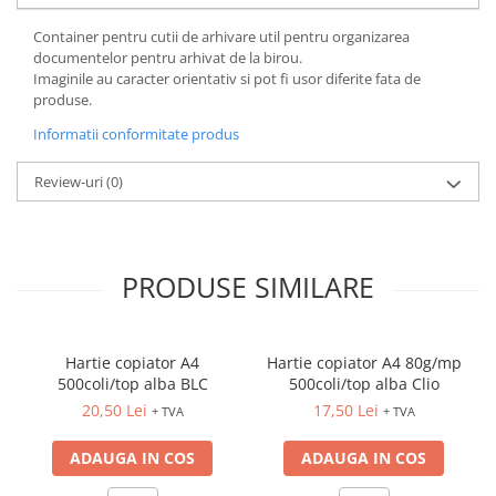
FOARFECI
Container pentru cutii de arhivare util pentru organizarea
CUTTERE
documentelor pentru arhivat de la birou.
ACCESORII PRINDERE
Imaginile au caracter orientativ si pot fi usor diferite fata de
TUS/TUSIRE & STAMPILE
produse.
INSTRUMENTE DE SCRIS &
Informatii conformitate produs
CORECTURA
INSTRUMENTE DE SCRIS DE
Review-uri
(0)
CALITATE SUPERIOARA
STILOURI - ROLLERE - PIXURI CU
GEL & SET-URI
PRODUSE SIMILARE
PIXURI CU MECANISM
PIXURI FARA MECANISM
MARKERE WHITEBOARD
Hartie copiator A4
Hartie copiator A4 80g/mp
MARKERE CU VOPSEA
500coli/top alba BLC
500coli/top alba Clio
MARKERE PERMANENTE
20,50 Lei
17,50 Lei
+ TVA
+ TVA
MARKERE SPECIALE
TEXTMARKERE
ADAUGA IN COS
ADAUGA IN COS
CREIOANE MECANICE & REZERVE