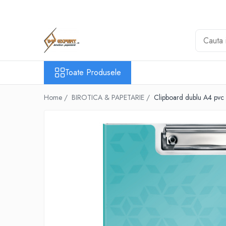
Toate Produsele
BIROTICA & PAPETARIE
ORGANIZARE & ARHIVARE
Toate Produsele
BIBLIORAFTURI & CAIETE MECANICE
ACCESORII ARHIVARE
Home /
BIROTICA & PAPETARIE /
Clipboard dublu A4 pvc 
SEPARATOARE
FILE DE PLASTIC
INDEX AUTOADEZIV
CUTII DE ARHIVARE
DOSARE DIN PLASTIC & CARTON
MAPE DE BIROU
CLIPBOARD-URI
ARTICOLE DIN HARTIE
HARTIE PENTRU COPIATOR SI