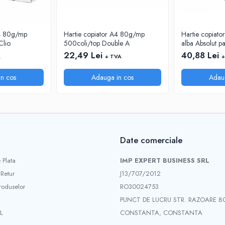
A4 80g/mp
Hartie copiator A4 80g/mp
Hartie copiato
Clio
500coli/top Double A
alba Absolut p
22,49 Lei
40,88 Lei
A
+ TVA
+
n cos
Adauga in cos
Adau
Date comerciale
 Plata
IMP EXPERT BUSINESS SRL
 Retur
J13/707/2012
roduselor
RO30024753
PUNCT DE LUCRU STR. RAZOARE 8
L
CONSTANTA, CONSTANTA