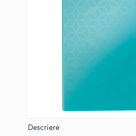
IMPRIMANTA
HARTIE & CARTON COLOR
TIPIZATE & HARTII OPERATIONALE
PLICURI PENTRU CORESPONDENTA,
DOCUMENTE & SPECIALE
ETICHETE AUTOADEZIVE
CUBURI DIN HARTIE & CUBURI NOTES
CAIETE & BLOCK NOTES-URI
ACCESORII PENTRU BIROU
PERFORATOARE
CAPSATOARE & DECAPSATOARE
CAPSE & SUPORTURI
TAVITE & SUPORT PENTRU
DOCUMENTE
SUPORT ACCESORII PENTRU SCRIS
BANDA ADEZIVA & DISPENCERE
Descriere
ADEZIVI
FOARFECI