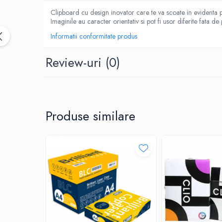
CUTTERE
Clipboard cu design inovator care te va scoate in evidenta 
ACCESORII PRINDERE
Imaginile au caracter orientativ si pot fi usor diferite fata de
TUS/TUSIRE & STAMPILE
Informatii conformitate produs
INSTRUMENTE DE SCRIS &
CORECTURA
Review-uri
(0)
INSTRUMENTE DE SCRIS DE CALITATE
SUPERIOARA
STILOURI - ROLLERE - PIXURI CU GEL &
SET-URI
Produse similare
PIXURI CU MECANISM
PIXURI FARA MECANISM
MARKERE WHITEBOARD
MARKERE CU VOPSEA
MARKERE PERMANENTE
MARKERE SPECIALE
TEXTMARKERE
CREIOANE MECANICE & REZERVE
CREIOANE CLASICE & ASCUTITORI