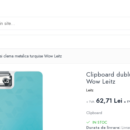
si clema metalica turquise Wow Leitz
Clipboard dublu
Wow Leitz
Leitz
62,71 Lei
+ TVA
+ T
Clipboard
IN STOC
Durata de livrare:
Livrar