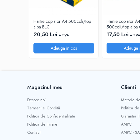
INSTRUMENTE PENTRU CORECTURA
RIGLE
Hartie copiator A4 500coli/top
Hartie copiator 
COMUNICARE & PREZENTARE
alba BLC
500coli/top alba 
FLIPCHART
20,50 Lei
17,50 Lei
+ TVA
+ TV
SISTEME DE AFISARE SI DE
PREZENTARE
Adauga in cos
Adauga i
TABLE MOBILE
TABLE DE CONFERINTA
VIDEOPROIECTOARE
ECRANE DE PROTECTIE SI ACCESORII
Magazinul meu
Clienti
ACCESORII PENTRU TABLE SI
ECUSOANE
Despre noi
Metode de
SISTEME INTERACTIVE
Termeni si Conditii
Politica de
TEHNICA DE BIROU
Politica de Confidentialitate
Garantia P
PRODUCTIE PUBLICITARA/AGENDE &
Politica de livrare
ANPC
CALENDARE/PERSONALIZARI
Contact
ANPC - SA
AGENDE DATATE & NEDATATE