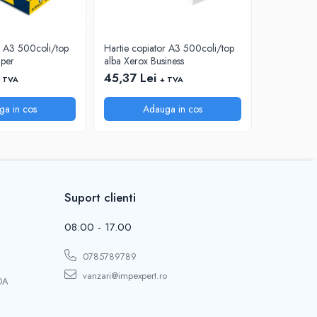
r A3 500coli/top
Hartie copiator A3 500coli/top
Hartie cop
aper
alba Xerox Business
alba Absolu
45,37 Lei
40,88 Le
 TVA
+ TVA
ga in cos
Adauga in cos
A
Suport clienti
08:00 - 17.00
0785789789
vanzari@impexpert.ro
0A