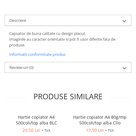
ACCESORII PRINDERE
TUS/TUSIRE & STAMPILE
Descriere
INSTRUMENTE DE SCRIS &
CORECTURA
Capsator de buna calitate cu design placut.
INSTRUMENTE DE SCRIS DE
Imaginile au caracter orientativ si pot fi usor diferite fata de
CALITATE SUPERIOARA
produse.
STILOURI - ROLLERE - PIXURI CU
Informatii conformitate produs
GEL & SET-URI
PIXURI CU MECANISM
Review-uri
(0)
PIXURI FARA MECANISM
MARKERE WHITEBOARD
MARKERE CU VOPSEA
PRODUSE SIMILARE
MARKERE PERMANENTE
MARKERE SPECIALE
TEXTMARKERE
Hartie copiator A4
Hartie copiator A4 80g/mp
CREIOANE MECANICE & REZERVE
500coli/top alba BLC
500coli/top alba Clio
CREIOANE CLASICE & ASCUTITORI
20,50 Lei
17,50 Lei
+ TVA
+ TVA