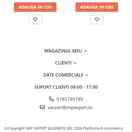
INSTRUMENTE PENTRU
ADAUGA IN COS
ADAUGA IN COS
CORECTURA
RIGLE
COMUNICARE & PREZENTARE
FLIPCHART
SISTEME DE AFISARE SI DE
PREZENTARE
MAGAZINUL MEU
TABLE MOBILE
TABLE DE CONFERINTA
CLIENTI
VIDEOPROIECTOARE
DATE COMERCIALE
ECRANE DE PROTECTIE SI
ACCESORII
SUPORT CLIENTI
08:00 - 17.00
ACCESORII PENTRU TABLE SI
ECUSOANE
0785789789
SISTEME INTERACTIVE
vanzari@impexpert.ro
TEHNICA DE BIROU
©Copyright IMP EXPERT BUSINESS SRL 2026
Platforma E-commerce