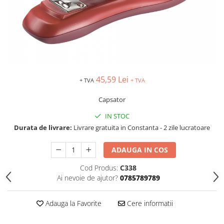
TIPIZATE & HARTII OPERATIONALE
MANUSI NITRIL NEPUDRATE
PLICURI PENTRU CORESPONDENTA,
DOCUMENTE & SPECIALE
ETICHETE AUTOADEZIVE
CUBURI DIN HARTIE & CUBURI
NOTES
45,59 Lei
CAIETE & BLOCK NOTES-URI
+ TVA
+ TVA
ACCESORII PENTRU BIROU
Capsator
PERFORATOARE
IN STOC
CAPSATOARE & DECAPSATOARE
Durata de livrare:
Livrare gratuita in Constanta - 2 zile lucratoare
CAPSE & SUPORTURI
TAVITE & SUPORT PENTRU
ADAUGA IN COS
DOCUMENTE
Cod Produs:
C338
SUPORT ACCESORII PENTRU SCRIS
Ai nevoie de ajutor?
0785789789
BANDA ADEZIVA & DISPENCERE
ADEZIVI
Adauga la Favorite
Cere informatii
FOARFECI
CUTTERE