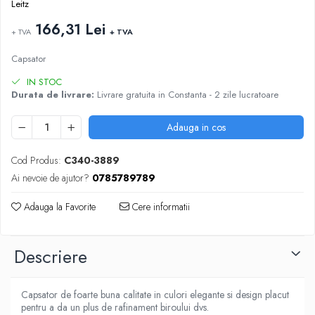
ARTICOLE DIN HARTIE
Leitz
TIPIZATE & HARTII OPERATIONALE
MANUSI NITRIL NEPUDRATE
166,31 Lei
PLICURI PENTRU CORESPONDENTA,
+ TVA
+ TVA
DOCUMENTE & SPECIALE
Capsator
ETICHETE AUTOADEZIVE
CUBURI DIN HARTIE & CUBURI NOTES
IN STOC
Durata de livrare:
Livrare gratuita in Constanta - 2 zile lucratoare
CAIETE & BLOCK NOTES-URI
ACCESORII PENTRU BIROU
Adauga in cos
PERFORATOARE
CAPSATOARE & DECAPSATOARE
Cod Produs:
C340-3889
CAPSE & SUPORTURI
Ai nevoie de ajutor?
0785789789
TAVITE & SUPORT PENTRU
Adauga la Favorite
Cere informatii
DOCUMENTE
SUPORT ACCESORII PENTRU SCRIS
BANDA ADEZIVA & DISPENCERE
Descriere
ADEZIVI
FOARFECI
Capsator de foarte buna calitate in culori elegante si design placut
CUTTERE
pentru a da un plus de rafinament biroului dvs.