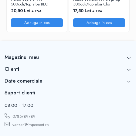
RIGLE
500coli/top alba BLC
500coli/top alba Clio
20,50 Lei
17,50 Lei
COMUNICARE & PREZENTARE
+ TVA
+ TVA
FLIPCHART
Adauga in cos
Adauga in cos
SISTEME DE AFISARE SI DE
PREZENTARE
TABLE MOBILE
TABLE DE CONFERINTA
Magazinul meu
VIDEOPROIECTOARE
ECRANE DE PROTECTIE SI ACCESORII
Clienti
ACCESORII PENTRU TABLE SI
Date comerciale
ECUSOANE
SISTEME INTERACTIVE
Suport clienti
TEHNICA DE BIROU
08:00 - 17.00
0785789789
vanzari@impexpert.ro