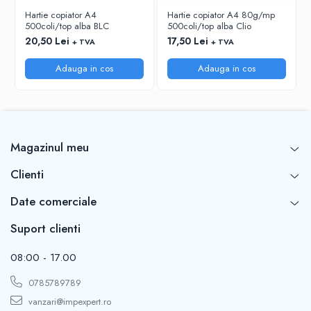
RIGLE
Hartie copiator A4
Hartie copiator A4 80g/mp
500coli/top alba BLC
500coli/top alba Clio
COMUNICARE & PREZENTARE
20,50 Lei
17,50 Lei
+ TVA
+ TVA
FLIPCHART
SISTEME DE AFISARE SI DE
Adauga in cos
Adauga in cos
PREZENTARE
TABLE MOBILE
TABLE DE CONFERINTA
VIDEOPROIECTOARE
Magazinul meu
ECRANE DE PROTECTIE SI ACCESORII
ACCESORII PENTRU TABLE SI
Clienti
ECUSOANE
Date comerciale
SISTEME INTERACTIVE
TEHNICA DE BIROU
Suport clienti
08:00 - 17.00
0785789789
vanzari@impexpert.ro