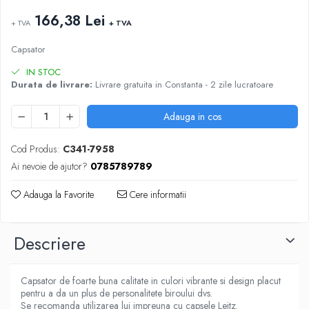
ARTICOLE DIN HARTIE
TIPIZATE & HARTII OPERATIONALE
166,38 Lei
MANUSI NITRIL NEPUDRATE
+ TVA
+ TVA
PLICURI PENTRU CORESPONDENTA,
DOCUMENTE & SPECIALE
Capsator
ETICHETE AUTOADEZIVE
IN STOC
CUBURI DIN HARTIE & CUBURI NOTES
Durata de livrare:
Livrare gratuita in Constanta - 2 zile lucratoare
CAIETE & BLOCK NOTES-URI
ACCESORII PENTRU BIROU
Adauga in cos
PERFORATOARE
Cod Produs:
C341-7958
CAPSATOARE & DECAPSATOARE
Ai nevoie de ajutor?
0785789789
CAPSE & SUPORTURI
TAVITE & SUPORT PENTRU
Adauga la Favorite
Cere informatii
DOCUMENTE
SUPORT ACCESORII PENTRU SCRIS
Descriere
BANDA ADEZIVA & DISPENCERE
ADEZIVI
FOARFECI
Capsator de foarte buna calitate in culori vibrante si design placut
pentru a da un plus de personalitete biroului dvs.
CUTTERE
Se recomanda utilizarea lui impreuna cu capsele Leitz.