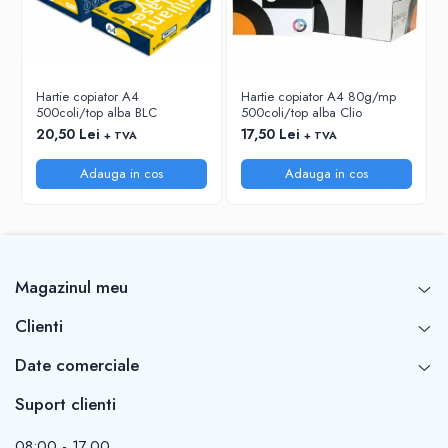
RIGLE
COMUNICARE & PREZENTARE
FLIPCHART
SISTEME DE AFISARE SI DE
Hartie copiator A4
Hartie copiator A4 80g/mp
500coli/top alba BLC
500coli/top alba Clio
PREZENTARE
20,50 Lei
17,50 Lei
+ TVA
+ TVA
TABLE MOBILE
TABLE DE CONFERINTA
Adauga in cos
Adauga in cos
VIDEOPROIECTOARE
ECRANE DE PROTECTIE SI ACCESORII
ACCESORII PENTRU TABLE SI
ECUSOANE
Magazinul meu
SISTEME INTERACTIVE
TEHNICA DE BIROU
Clienti
Date comerciale
Suport clienti
08:00 - 17.00