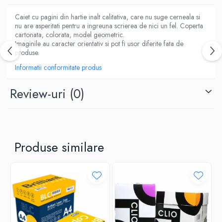
ACCESORII PRINDERE
TUS/TUSIRE & STAMPILE
Caiet cu pagini din hartie inalt calitativa, care nu suge cerneala si
nu are asperitati pentru a ingreuna scrierea de nici un fel. Coperta
INSTRUMENTE DE SCRIS &
cartonata, colorata, model geometric.
CORECTURA
Imaginile au caracter orientativ si pot fi usor diferite fata de
produse.
INSTRUMENTE DE SCRIS DE CALITATE
SUPERIOARA
Informatii conformitate produs
STILOURI - ROLLERE - PIXURI CU GEL &
SET-URI
Review-uri
(0)
PIXURI CU MECANISM
PIXURI FARA MECANISM
MARKERE WHITEBOARD
MARKERE CU VOPSEA
Produse similare
MARKERE PERMANENTE
MARKERE SPECIALE
TEXTMARKERE
CREIOANE MECANICE & REZERVE
CREIOANE CLASICE & ASCUTITORI
INSTRUMENTE PENTRU CORECTURA