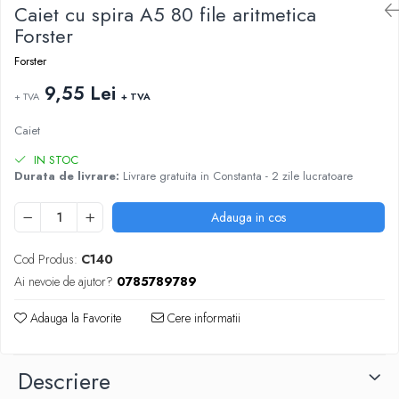
ARTICOLE DIN HARTIE
Caiet cu spira A5 80 file aritmetica
TIPIZATE & HARTII OPERATIONALE
MANUSI NITRIL NEPUDRATE
Forster
PLICURI PENTRU CORESPONDENTA,
DOCUMENTE & SPECIALE
Forster
ETICHETE AUTOADEZIVE
9,55 Lei
+ TVA
+ TVA
CUBURI DIN HARTIE & CUBURI NOTES
CAIETE & BLOCK NOTES-URI
Caiet
ACCESORII PENTRU BIROU
IN STOC
Durata de livrare:
Livrare gratuita in Constanta - 2 zile lucratoare
PERFORATOARE
CAPSATOARE & DECAPSATOARE
Adauga in cos
CAPSE & SUPORTURI
TAVITE & SUPORT PENTRU
Cod Produs:
C140
DOCUMENTE
Ai nevoie de ajutor?
0785789789
SUPORT ACCESORII PENTRU SCRIS
BANDA ADEZIVA & DISPENCERE
Adauga la Favorite
Cere informatii
ADEZIVI
FOARFECI
Descriere
CUTTERE