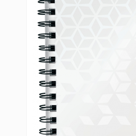
IMPRIMANTA
HARTIE & CARTON COLOR
TIPIZATE & HARTII OPERATIONALE
PLICURI PENTRU CORESPONDENTA,
DOCUMENTE & SPECIALE
ETICHETE AUTOADEZIVE
CUBURI DIN HARTIE & CUBURI NOTES
CAIETE & BLOCK NOTES-URI
ACCESORII PENTRU BIROU
PERFORATOARE
CAPSATOARE & DECAPSATOARE
CAPSE & SUPORTURI
TAVITE & SUPORT PENTRU
DOCUMENTE
SUPORT ACCESORII PENTRU SCRIS
BANDA ADEZIVA & DISPENCERE
ADEZIVI
FOARFECI