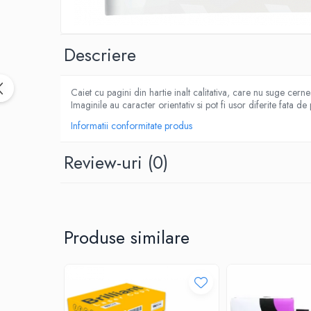
CUTTERE
ACCESORII PRINDERE
TUS/TUSIRE & STAMPILE
Descriere
INSTRUMENTE DE SCRIS &
CORECTURA
Caiet cu pagini din hartie inalt calitativa, care nu suge cerne
INSTRUMENTE DE SCRIS DE CALITATE
Imaginile au caracter orientativ si pot fi usor diferite fata de
SUPERIOARA
Informatii conformitate produs
STILOURI - ROLLERE - PIXURI CU GEL &
SET-URI
Review-uri
(0)
PIXURI CU MECANISM
PIXURI FARA MECANISM
MARKERE WHITEBOARD
MARKERE CU VOPSEA
Produse similare
MARKERE PERMANENTE
MARKERE SPECIALE
TEXTMARKERE
CREIOANE MECANICE & REZERVE
CREIOANE CLASICE & ASCUTITORI