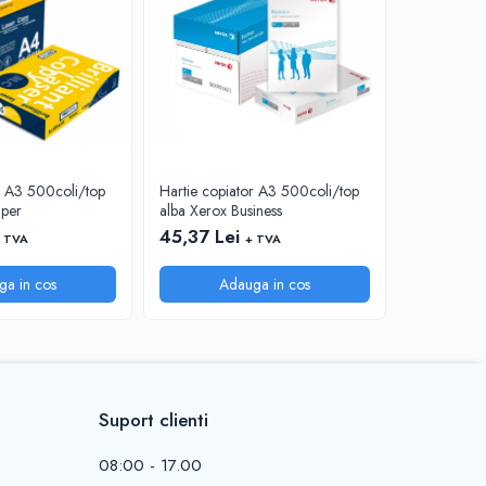
r A3 500coli/top
Hartie copiator A3 500coli/top
Hartie cop
aper
alba Xerox Business
alba Absolu
45,37 Lei
40,88 Le
 TVA
+ TVA
ga in cos
Adauga in cos
A
Suport clienti
08:00 - 17.00