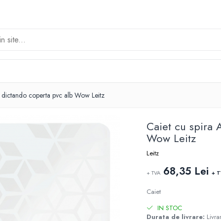
e dictando coperta pvc alb Wow Leitz
Caiet cu spira 
Wow Leitz
Leitz
68,35 Lei
+ TVA
+ 
Caiet
IN STOC
Durata de livrare:
Livrar