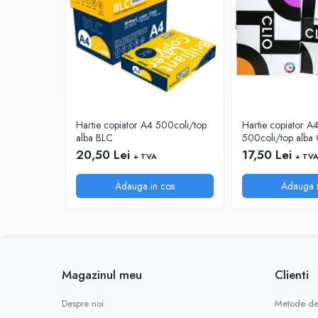
INSTRUMENTE PENTRU CORECTURA
RIGLE
COMUNICARE & PREZENTARE
FLIPCHART
SISTEME DE AFISARE SI DE
PREZENTARE
Hartie copiator A4 500coli/top
Hartie copiator 
TABLE MOBILE
alba BLC
500coli/top alba 
TABLE DE CONFERINTA
20,50 Lei
17,50 Lei
+ TVA
+ TV
VIDEOPROIECTOARE
ECRANE DE PROTECTIE SI ACCESORII
Adauga in cos
Adauga i
ACCESORII PENTRU TABLE SI
ECUSOANE
SISTEME INTERACTIVE
TEHNICA DE BIROU
PRODUCTIE PUBLICITARA/AGENDE &
Magazinul meu
Clienti
CALENDARE/PERSONALIZARI
Despre noi
Metode de
AGENDE DATATE & NEDATATE