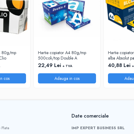
A4 80g/mp
Hartie copiator A4 80g/mp
Hartie copiato
Clio
500coli/top Double A
alba Absolut p
22,49 Lei
40,88 Lei
A
+ TVA
+
n cos
Adauga in cos
Adau
Date comerciale
 Plata
IMP EXPERT BUSINESS SRL