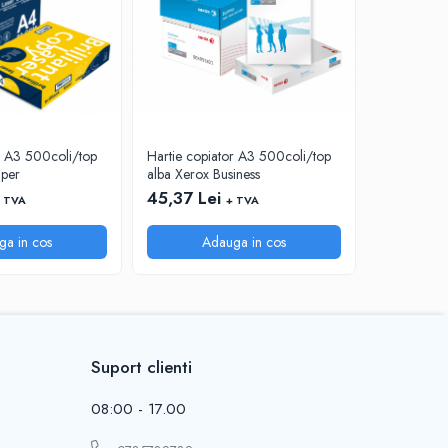
r A3 500coli/top
Hartie copiator A3 500coli/top
Hartie cop
aper
alba Xerox Business
alba Absolu
45,37 Lei
40,88 Le
 TVA
+ TVA
ga in cos
Adauga in cos
A
Suport clienti
08:00 - 17.00