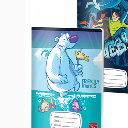
IMPRIMANTA
HARTIE & CARTON COLOR
TIPIZATE & HARTII OPERATIONALE
PLICURI PENTRU CORESPONDENTA,
DOCUMENTE & SPECIALE
ETICHETE AUTOADEZIVE
CUBURI DIN HARTIE & CUBURI NOTES
CAIETE & BLOCK NOTES-URI
ACCESORII PENTRU BIROU
PERFORATOARE
CAPSATOARE & DECAPSATOARE
CAPSE & SUPORTURI
TAVITE & SUPORT PENTRU
DOCUMENTE
SUPORT ACCESORII PENTRU SCRIS
BANDA ADEZIVA & DISPENCERE
ADEZIVI
FOARFECI