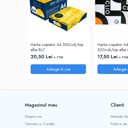
INSTRUMENTE PENTRU CORECTURA
RIGLE
COMUNICARE & PREZENTARE
FLIPCHART
SISTEME DE AFISARE SI DE
PREZENTARE
Hartie copiator A4 500coli/top
Hartie copiator 
alba BLC
500coli/top alba 
TABLE MOBILE
20,50 Lei
17,50 Lei
+ TVA
+ TV
TABLE DE CONFERINTA
VIDEOPROIECTOARE
Adauga in cos
Adauga i
ECRANE DE PROTECTIE SI ACCESORII
ACCESORII PENTRU TABLE SI
ECUSOANE
SISTEME INTERACTIVE
TEHNICA DE BIROU
Magazinul meu
Clienti
PRODUCTIE PUBLICITARA/AGENDE &
CALENDARE/PERSONALIZARI
Despre noi
Metode de
AGENDE DATATE & NEDATATE
Termeni si Conditii
Politica de