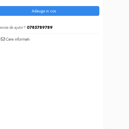
Adauga in cos
nevoie de ajutor?
0785789789
Cere informatii