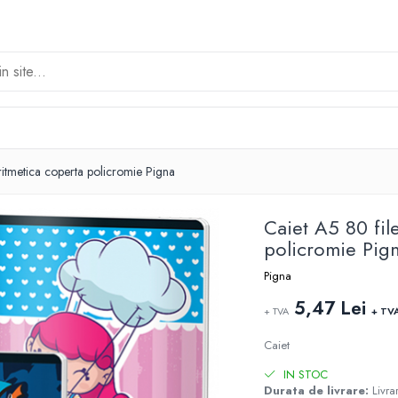
aritmetica coperta policromie Pigna
Caiet A5 80 fil
policromie Pig
Pigna
5,47 Lei
+ TVA
+ TV
Caiet
IN STOC
Durata de livrare:
Livrar