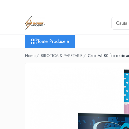
Toate Produsele
BIROTICA & PAPETARIE
ORGANIZARE & ARHIVARE
Toate Produsele
BIBLIORAFTURI & CAIETE MECANICE
ACCESORII ARHIVARE
Home /
BIROTICA & PAPETARIE /
Caiet A5 80 file clasic 
SEPARATOARE
FILE DE PLASTIC
INDEX AUTOADEZIV
CUTII DE ARHIVARE
DOSARE DIN PLASTIC & CARTON
MAPE DE BIROU
CLIPBOARD-URI
ARTICOLE DIN HARTIE
HARTIE PENTRU COPIATOR SI