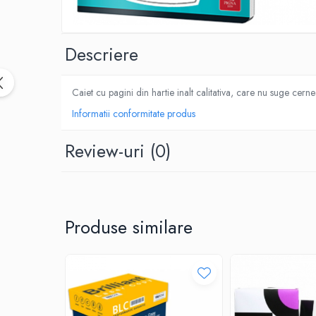
CUTTERE
ACCESORII PRINDERE
TUS/TUSIRE & STAMPILE
Descriere
INSTRUMENTE DE SCRIS &
CORECTURA
Caiet cu pagini din hartie inalt calitativa, care nu suge cern
INSTRUMENTE DE SCRIS DE CALITATE
Informatii conformitate produs
SUPERIOARA
STILOURI - ROLLERE - PIXURI CU GEL &
Review-uri
(0)
SET-URI
PIXURI CU MECANISM
PIXURI FARA MECANISM
MARKERE WHITEBOARD
Produse similare
MARKERE CU VOPSEA
MARKERE PERMANENTE
MARKERE SPECIALE
TEXTMARKERE
CREIOANE MECANICE & REZERVE
CREIOANE CLASICE & ASCUTITORI